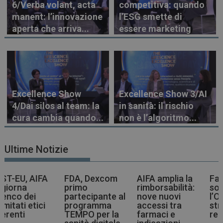
6/Verba volant, acta
competitiva: quando
manent: l’innovazione
l’ESG smette di
aperta che arriva...
essere marketing
Excellence Show
Excellence Show 3/AI
4/Dai silos al team: la
in sanità: il rischio
cura cambia quando...
non è l’algoritmo...
Ultime Notizie
FDA, Dexcom
AIFA amplia la
Farmaci più
primo
rimborsabilità:
sostenibili,
partecipante al
nove nuovi
l’OMS indica la
programma
accessi tra
strada agli enti
TEMPO per la
farmaci e
regolatori