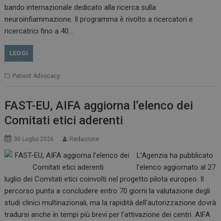
bando internazionale dedicato alla ricerca sulla
neuroinfiammazione. Il programma è rivolto a ricercatori e
CookieScriptConsent
5 mesi 3
ricercatrici fino a 40…
CookieScript
settimane
www.dailyhealthindustry.it
LEGGI
Patient Advocacy
FAST-EU, AIFA aggiorna l’elenco dei
Comitati etici aderenti
30 Luglio 2026
Redazione
L’Agenzia ha pubblicato
l’elenco aggiornato al 27
luglio dei Comitati etici coinvolti nel progetto pilota europeo. Il
percorso punta a concludere entro 70 giorni la valutazione degli
studi clinici multinazionali, ma la rapidità dell’autorizzazione dovrà
NOME
FORNITORE / DOMINIO
SCA
tradursi anche in tempi più brevi per l’attivazione dei centri. AIFA