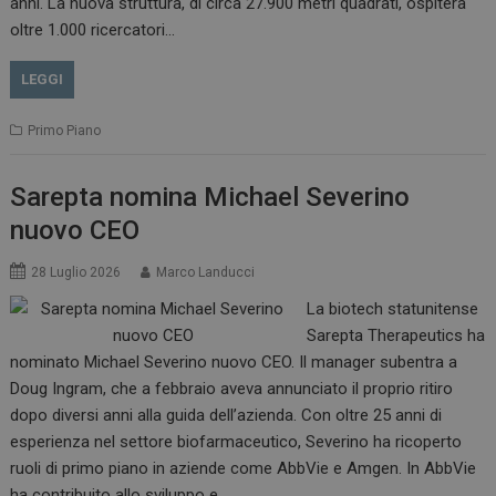
anni. La nuova struttura, di circa 27.900 metri quadrati, ospiterà
oltre 1.000 ricercatori…
LEGGI
Primo Piano
Sarepta nomina Michael Severino
nuovo CEO
28 Luglio 2026
Marco Landucci
La biotech statunitense
Sarepta Therapeutics ha
nominato Michael Severino nuovo CEO. Il manager subentra a
Doug Ingram, che a febbraio aveva annunciato il proprio ritiro
dopo diversi anni alla guida dell’azienda. Con oltre 25 anni di
esperienza nel settore biofarmaceutico, Severino ha ricoperto
ruoli di primo piano in aziende come AbbVie e Amgen. In AbbVie
ha contribuito allo sviluppo e…