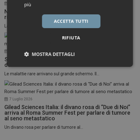
30 Luglio 2026
più
Neuroinfiammazione, fino a 50 mila euro per
ricercatori under 40
ACCETTA TUTTI
La Fondazione Francesco della Valle ETS apre le...
RIFIUTA
17 Luglio 2026
MOSTRA DETTAGLI
Stati Uniti: nasce il primo festival del cinema
dedicato alle malattie rare
Necessari
Marketing
Le malattie rare arrivano sul grande schermo. Il...
7 Luglio 2026
Gilead Sciences Italia: il divano rosa di “Due di Noi”
Necessari
Marketing
arriva al Roma Summer Fest per parlare di tumore
al seno metastatico
I cookie necessari contribuiscono a rendere fruibile il
Un divano rosa per parlare di tumore al...
sito web abilitandone funzionalità di base quali la
navigazione sulle pagine e l'accesso alle aree
protette del sito. Il sito web non è in grado di