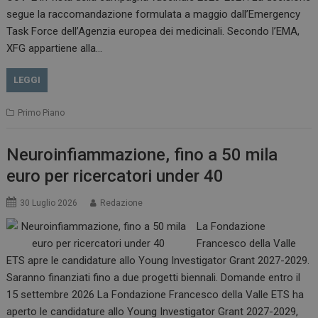
.www.dailyhealthindustry.it
segue la raccomandazione formulata a maggio dall’Emergency
Task Force dell’Agenzia europea dei medicinali. Secondo l’EMA,
XFG appartiene alla…
LEGGI
Primo Piano
Neuroinfiammazione, fino a 50 mila
euro per ricercatori under 40
_ga_Z2VT792F98
.dailyhealthindustry.it
1 anno 1
30 Luglio 2026
Redazione
mese
La Fondazione
Francesco della Valle
ETS apre le candidature allo Young Investigator Grant 2027-2029.
Saranno finanziati fino a due progetti biennali. Domande entro il
tracking-sites-
www.dailyhealthindustry.it
4
ironfish-tracking-
settimane
15 settembre 2026 La Fondazione Francesco della Valle ETS ha
enable
2 giorni
aperto le candidature allo Young Investigator Grant 2027-2029,