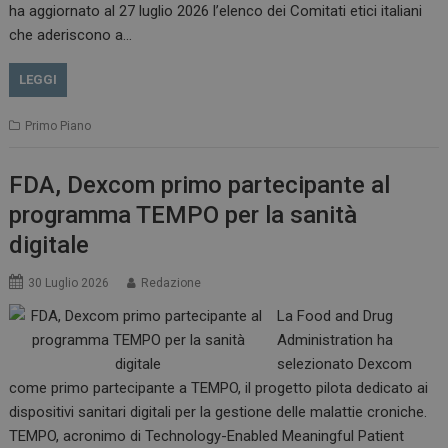
__Secure-ROLLOUT_TOKEN
.youtube.com
5 m
ha aggiornato al 27 luglio 2026 l’elenco dei Comitati etici italiani
sett
che aderiscono a…
LEGGI
Primo Piano
tracking-sites-ironfish-
www.dailyhealthindustry.it
tracking-named-enable
sett
2 g
FDA, Dexcom primo partecipante al
programma TEMPO per la sanità
digitale
30 Luglio 2026
Redazione
__Secure-YNID
.youtube.com
5 m
sett
La Food and Drug
Administration ha
selezionato Dexcom
come primo partecipante a TEMPO, il progetto pilota dedicato ai
dispositivi sanitari digitali per la gestione delle malattie croniche.
TEMPO, acronimo di Technology-Enabled Meaningful Patient