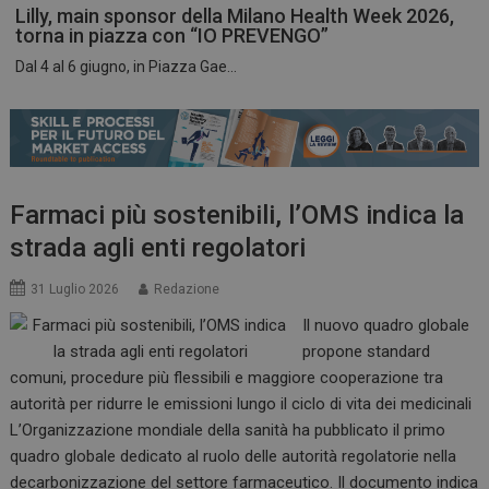
Lilly, main sponsor della Milano Health Week 2026,
torna in piazza con “IO PREVENGO”
Dal 4 al 6 giugno, in Piazza Gae...
ARRAffinitySameSite
Sessione
Microsoft Corporation
.www.dailyhealthindustry.it
Farmaci più sostenibili, l’OMS indica la
strada agli enti regolatori
31 Luglio 2026
Redazione
Il nuovo quadro globale
propone standard
comuni, procedure più flessibili e maggiore cooperazione tra
autorità per ridurre le emissioni lungo il ciclo di vita dei medicinali
L’Organizzazione mondiale della sanità ha pubblicato il primo
PHPSESSID
Sessione
PHP.net
quadro globale dedicato al ruolo delle autorità regolatorie nella
www.dailyhealthindustry.it
decarbonizzazione del settore farmaceutico. Il documento indica