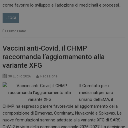
come favorire lo sviluppo e l’adozione di medicinali e processi…
LEGGI
Primo Piano
Vaccini anti-Covid, il CHMP
raccomanda l’aggiornamento alla
variante XFG
30 Luglio 2026
Redazione
Il Comitato per i
medicinali per uso
tracking-sites-
www.dailyhealthindustry.it
4
ironfish-session-id
settimane
umano dell’EMA, il
2 giorni
CHMP, ha espresso parere favorevole all’aggiornamento della
composizione di Bimervax, Comirnaty, Nuvaxovid e Spikevax. Le
nuove formulazioni saranno adattate alla variante XFG di SARS-
ARRAffinity
Sessione
Microsoft Corporation
CoV-2 in vista della campagna vaccinale 2026-2027. La decisione