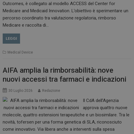
Outcomes, è collegato al modello ACCESS del Center for
Medicare and Medicaid Innovation. L’obiettivo è sperimentare un
percorso coordinato tra valutazione regolatoria, rimborso
Medicare e raccolta di…
VISITOR_PRIVACY_METADATA
5 m
YouTube
sett
.youtube.com
LEGGI
Medical Device
AIFA amplia la rimborsabilità: nove
nuovi accessi tra farmaci e indicazioni
30 Luglio 2026
Redazione
Il CdA dell’Agenzia
approva quattro nuove
YSC
Ses
Google LLC
molecole, quattro estensioni terapeutiche e un biosimilare. Tra le
.youtube.com
novità, tofersen per una forma genetica di SLA, riconosciuto
come innovativo. Via libera anche a interventi sulla spesa