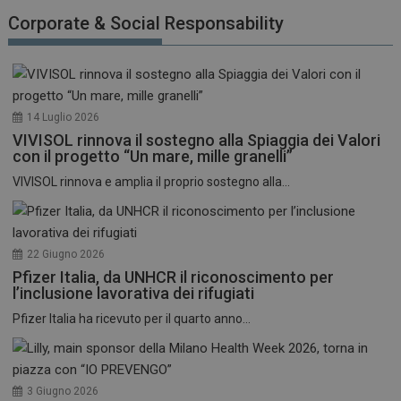
funzionare correttamente senza questi cookie.
Corporate & Social Responsability
NOME
FORNITORE / DOMINIO
SCADENZA
_ga
1 anno 1
Google LLC
mese
.dailyhealthindustry.it
14 Luglio 2026
VIVISOL rinnova il sostegno alla Spiaggia dei Valori
con il progetto “Un mare, mille granelli”
VIVISOL rinnova e amplia il proprio sostegno alla...
22 Giugno 2026
Pfizer Italia, da UNHCR il riconoscimento per
l’inclusione lavorativa dei rifugiati
Pfizer Italia ha ricevuto per il quarto anno...
3 Giugno 2026