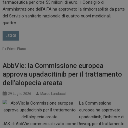
farmaceutica per oltre 55 milioni di euro. Il Consiglio di
VISITOR_INFO1_LIVE
5 m
Google LLC
Amministrazione dell’AIFA ha approvato la rimborsabilità da parte
sett
.youtube.com
del Servizio sanitario nazionale di quattro nuovi medicinali,
quattro…
LEGGI
Primo Piano
AbbVie: la Commissione europea
approva upadacitinib per il trattamento
dell’alopecia areata
29 Luglio 2026
Marco Landucci
La Commissione
europea ha approvato
upadacitinib, l’inibitore di
JAK di AbbVie commercializzato come Rinvoq, per il trattamento