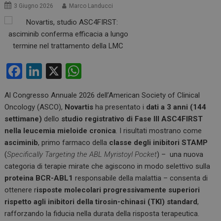
3 Giugno 2026
Marco Landucci
F
Li
X
W
a
n
h
Al Congresso Annuale 2026 dell’American Society of Clinical
ce
ke
at
Oncology (ASCO),
Novartis
ha presentato i
dati a 3 anni (144
b
dI
s
settimane)
dello
studio registrativo di Fase III ASC4FIRST
o
n
A
nella leucemia mieloide cronica
. I risultati mostrano come
asciminib
, primo farmaco della
classe degli inibitori STAMP
o
p
(
Specifically Targeting the ABL Myristoyl Pocket
) – una nuova
k
p
categoria di terapie mirate che agiscono in modo selettivo sulla
proteina
BCR-ABL1
responsabile della malattia – consenta di
ottenere r
isposte molecolari progressivamente superiori
rispetto agli inibitori della tirosin-chinasi (TKI) standard
,
rafforzando la fiducia nella durata della risposta terapeutica.