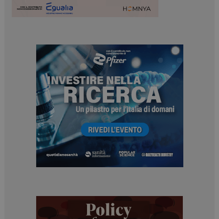
I cookie necessari contribuiscono a rendere fruibile il
sito web abilitandone funzionalità di base quali la
navigazione sulle pagine e l'accesso alle aree
protette del sito. Il sito web non è in grado di
funzionare correttamente senza questi cookie.
NOME
FORNITORE / DOMINIO
SCADENZA
_ga
1 anno 1
Google LLC
mese
.dailyhealthindustry.it