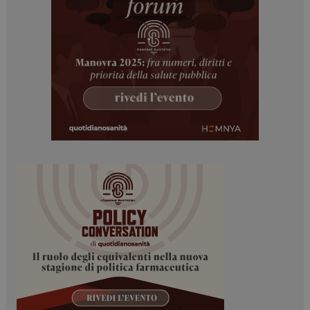
ARRAffinitySameSite
Sessione
Microsoft Corporation
.www.dailyhealthindustry.it