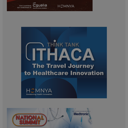
PHPSESSID
Sessione
PHP.net
www.dailyhealthindustry.it
tracking-sites-
www.dailyhealthindustry.it
4
ironfish-session-id
settimane
2 giorni