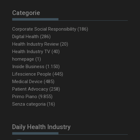
Categorie
NOME
FORNITORE / DOMINIO
SCA
__Secure-ROLLOUT_TOKEN
.youtube.com
5 m
sett
Corporate Social Responsibility
(186)
Digital Health
(286)
Health Industry Review
(20)
Health Industry TV
(40)
homepage
(1)
Inside Business
(1.150)
tracking-sites-ironfish-
www.dailyhealthindustry.it
tracking-named-enable
sett
Lifescience People
(445)
2 g
Medical Device
(485)
Patient Advocacy
(258)
Primo Piano
(9.855)
Senza categoria
(16)
__Secure-YNID
.youtube.com
5 m
sett
Daily Health Industry