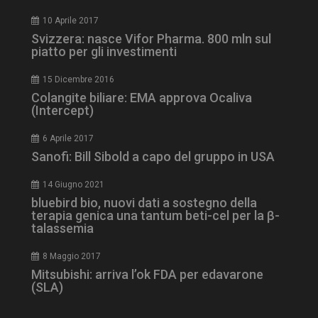
tracking-sites-
www.dailyhealthindustry.it
4
10 Aprile 2017
ironfish-tracking-
settimane
enable
2 giorni
Svizzera: nasce Vifor Pharma. 800 mln sul
piatto per gli investimenti
15 Dicembre 2016
CookieScriptConsent
5 mesi 3
CookieScript
Colangite biliare: EMA approva Ocaliva
settimane
www.dailyhealthindustry.it
(Intercept)
6 Aprile 2017
Sanofi: Bill Sibold a capo del gruppo in USA
14 Giugno 2021
bluebird bio, nuovi dati a sostegno della
terapia genica una tantum beti-cel per la β-
talassemia
8 Maggio 2017
Mitsubishi: arriva l’ok FDA per edavarone
(SLA)