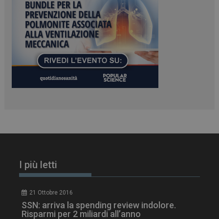
ARRAffinity
Sessione
Microsoft Corporation
.www.dailyhealthindustry.it
I più letti
_ga_Z2VT792F98
.dailyhealthindustry.it
1 anno 1
mese
21 Ottobre 2016
SSN: arriva la spending review indolore.
Risparmi per 2 miliardi all’anno