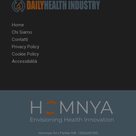
Home
Chi Siamo
Contatti
Privacy Policy
VISITOR_PRIVACY_METADATA
5 m
YouTube
Cookie Policy
sett
.youtube.com
Accessibilità
Homnya Srl | Partita IVA: 13026241003
YSC
Ses
Google LLC