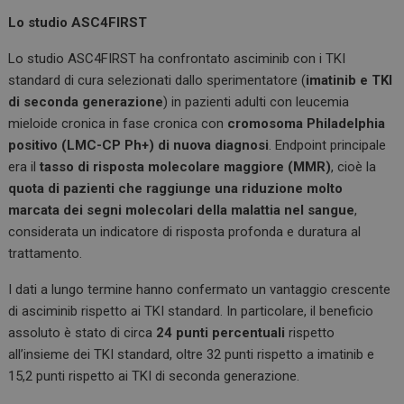
Lo studio ASC4FIRST
Lo studio ASC4FIRST ha confrontato asciminib con i TKI
standard di cura selezionati dallo sperimentatore (
imatinib e TKI
di seconda generazione
) in pazienti adulti con leucemia
mieloide cronica in fase cronica con
cromosoma Philadelphia
positivo (LMC-CP Ph+)
di nuova diagnosi
. Endpoint principale
era il
tasso di risposta molecolare maggiore (MMR)
, cioè la
quota di pazienti che raggiunge una riduzione molto
marcata dei segni molecolari della malattia nel sangue
,
considerata un indicatore di risposta profonda e duratura al
trattamento.
I dati a lungo termine hanno confermato un vantaggio crescente
di asciminib rispetto ai TKI standard. In particolare, il beneficio
assoluto è stato di circa
24 punti percentuali
rispetto
all’insieme dei TKI standard, oltre 32 punti rispetto a imatinib e
15,2 punti rispetto ai TKI di seconda generazione.