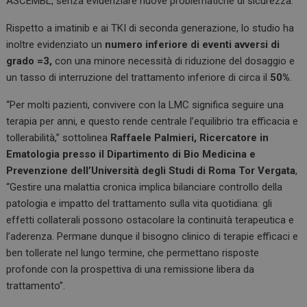
ASCEMBL, senza evidenziare nuove problematiche di sicurezza.
Rispetto a imatinib e ai TKI di seconda generazione, lo studio ha
inoltre evidenziato un
numero inferiore di eventi avversi di
grado =3,
con una minore necessità di riduzione del dosaggio e
un tasso di interruzione del trattamento inferiore di circa il
50%
.
“Per molti pazienti, convivere con la LMC significa seguire una
terapia per anni, e questo rende centrale l’equilibrio tra efficacia e
tollerabilità,” sottolinea
Raffaele Palmieri, Ricercatore in
Ematologia presso il Dipartimento di Bio Medicina e
Prevenzione dell’Università degli Studi di Roma Tor Vergata
,
“Gestire una malattia cronica implica bilanciare controllo della
patologia e impatto del trattamento sulla vita quotidiana: gli
effetti collaterali possono ostacolare la continuità terapeutica e
l’aderenza. Permane dunque il bisogno clinico di terapie efficaci e
ben tollerate nel lungo termine, che permettano risposte
profonde con la prospettiva di una remissione libera da
trattamento”.