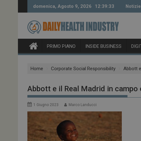
Skip
domenica, Agosto 9, 2026
12:39:33
Notizie
to
content
PRIMO PIANO
INSIDE BUSINESS
DIG
Home
Corporate Social Responsibility
Abbott e
Abbott e il Real Madrid in campo 
1 Giugno 2023
Marco Landucci