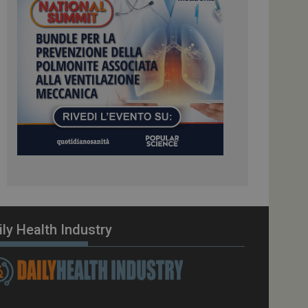
ome piattaforma di
el carico, questo
una sessione di
e gestite dallo
te sul linguaggio
erico utilizzato per
tente. Normalmente è
 il modo in cui
er il sito, ma un
di accesso per un
cazione per
 visitatore.
i Web eseguiti sulla
e utilizzato per il
i che le richieste
stradate allo stesso
ily Health Industry
zione.
gle Analytics per
azione per abilitare