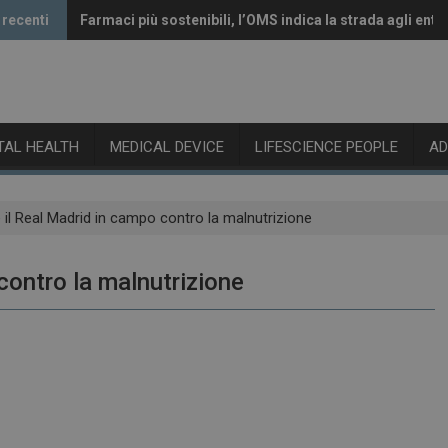
 recenti
Farmaci più sostenibili, l’OMS indica la strada agli enti 
Vaccini anti-Covid, il CHMP raccomanda l’aggiornamen
ITAL HEALTH
MEDICAL DEVICE
LIFESCIENCE PEOPLE
A
 il Real Madrid in campo contro la malnutrizione
contro la malnutrizione