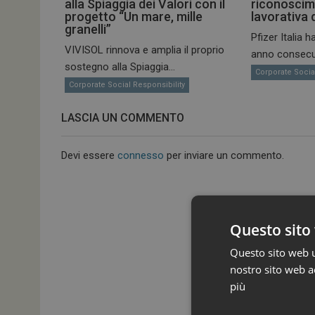
alla Spiaggia dei Valori con il
riconoscime
progetto “Un mare, mille
lavorativa d
granelli”
Pfizer Italia h
VIVISOL rinnova e amplia il proprio
anno consecut
sostegno alla Spiaggia...
Corporate Socia
Corporate Social Responsibility
LASCIA UN COMMENTO
Devi essere
connesso
per inviare un commento.
Questo sito 
Questo sito web ut
nostro sito web ac
più