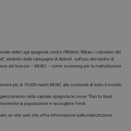
ale della Liga spagnola contro l’Athletic Bilbao, i calciatori del
on”
, simbolo della campagna di Abbott sull’uso del nastro di
iore del braccio – MUAC – come screening per la malnutrizione
donerà più di 10.000 nastri MUAC alle comunità di tutto il mondo.
ganizzeranno nella capitale spagnola le corse “Run to Beat
lteriormente la popolazione e raccogliere fondi.
iato un sito web che offre informazioni sulla malnutrizione