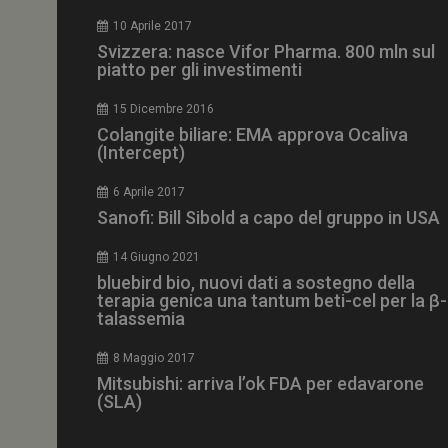
CookieScriptConse
10 Aprile 2017
Svizzera: nasce Vifor Pharma. 800 mln sul
piatto per gli investimenti
15 Dicembre 2016
NOME
Colangite biliare: EMA approva Ocaliva
(Intercept)
__Secure-ROLLOU
6 Aprile 2017
Sanofi: Bill Sibold a capo del gruppo in USA
tracking-sites-ironf
tracking-named-en
14 Giugno 2021
__Secure-YNID
bluebird bio, nuovi dati a sostegno della
terapia genica una tantum beti-cel per la β-
talassemia
8 Maggio 2017
VISITOR_PRIVACY_
Mitsubishi: arriva l’ok FDA per edavarone
(SLA)