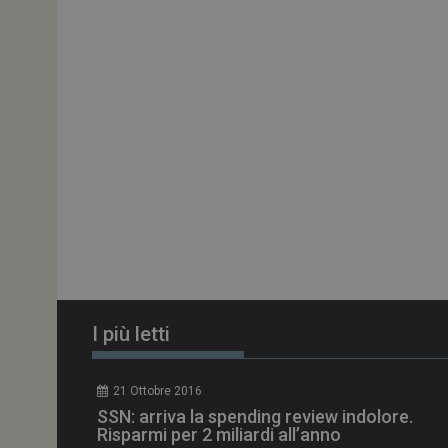
ARRAffinitySameSit
PHPSESSID
tracking-sites-
ironfish-session-id
ARRAffinity
I più letti
_ga_Z2VT792F98
21 Ottobre 2016
tracking-sites-
SSN: arriva la spending review indolore.
ironfish-tracking-
enable
Risparmi per 2 miliardi all’anno