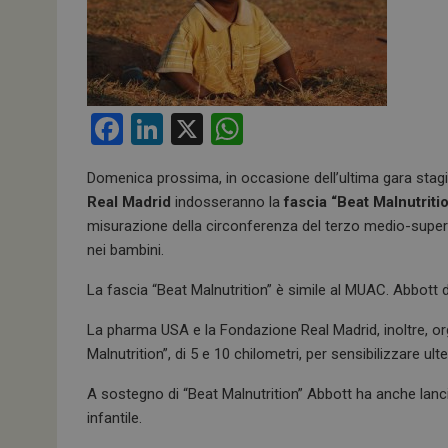
F
Li
X
W
a
n
h
Domenica prossima, in occasione dell’ultima gara stagion
ce
ke
at
Real Madrid
indosseranno la
fascia “Beat Malnutriti
b
dI
s
misurazione della circonferenza del terzo medio-super
o
n
A
nei bambini.
o
p
La fascia “Beat Malnutrition” è simile al MUAC. Abbott 
k
p
La pharma USA e la Fondazione Real Madrid, inoltre, or
Malnutrition”, di 5 e 10 chilometri, per sensibilizzare u
A sostegno di “Beat Malnutrition” Abbott ha anche lanc
infantile.