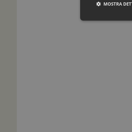
MOSTRA DET
I cookie necessari con
e l'accesso alle aree 
NOME
_ga