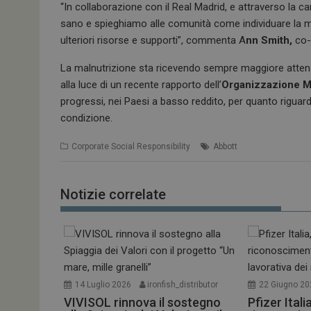
“In collaborazione con il Real Madrid, e attraverso la c
sano e spieghiamo alle comunità come individuare la m
ulteriori risorse e supporti”, commenta A
nn Smith,
co-d
La malnutrizione sta ricevendo sempre maggiore attenzi
alla luce di un recente rapporto dell’
Organizzazione Mo
progressi, nei Paesi a basso reddito, per quanto riguar
condizione.
Corporate Social Responsibility
Abbott
Notizie correlate
14 Luglio 2026
ironfish_distributor
22 Giugno 20
VIVISOL rinnova il sostegno
Pfizer Itali