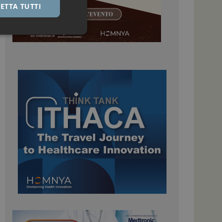
ETTA TUTTI
igazione sulle pagine
kie.
 Google Universal
nificativo del
tilizzato da Google.
stinguere utenti
o in modo casuale
uso in ogni richiesta
colare i dati di
apporti di analisi dei