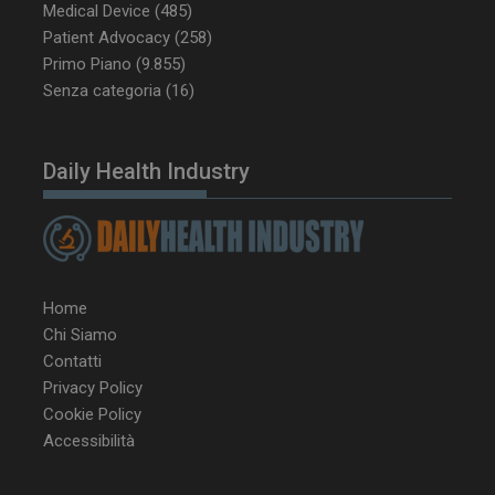
Medical Device
(485)
Patient Advocacy
(258)
Primo Piano
(9.855)
Senza categoria
(16)
NOME
FORNITORE / DOMINIO
SCA
Daily Health Industry
__Secure-ROLLOUT_TOKEN
.youtube.com
5 m
sett
Home
Chi Siamo
tracking-sites-ironfish-
www.dailyhealthindustry.it
Contatti
tracking-named-enable
sett
2 g
Privacy Policy
Cookie Policy
Accessibilità