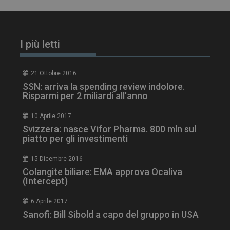
tracking-sites-
www.dailyhealthindustry.it
4
ironfish-session-id
settimane
2 giorni
I più letti
21 Ottobre 2016
ARRAffinity
Sessione
Microsoft Corporation
SSN: arriva la spending review indolore.
.www.dailyhealthindustry.it
Risparmi per 2 miliardi all’anno
10 Aprile 2017
Svizzera: nasce Vifor Pharma. 800 mln sul
piatto per gli investimenti
15 Dicembre 2016
Colangite biliare: EMA approva Ocaliva
(Intercept)
6 Aprile 2017
Sanofi: Bill Sibold a capo del gruppo in USA