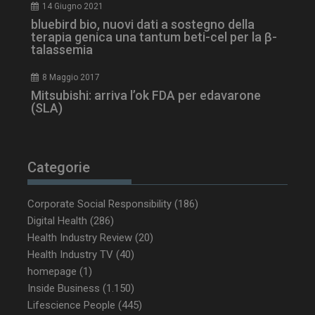
_ga_Z2VT792F98
.dailyhealthindustry.it
1 anno 1
14 Giugno 2021
mese
bluebird bio, nuovi dati a sostegno della
terapia genica una tantum beti-cel per la β-
talassemia
8 Maggio 2017
tracking-sites-
www.dailyhealthindustry.it
4
ironfish-tracking-
settimane
Mitsubishi: arriva l’ok FDA per edavarone
enable
2 giorni
(SLA)
CookieScriptConsent
5 mesi 3
CookieScript
Categorie
settimane
www.dailyhealthindustry.it
Corporate Social Responsibility
(186)
Digital Health
(286)
Health Industry Review
(20)
Health Industry TV
(40)
homepage
(1)
Inside Business
(1.150)
Lifescience People
(445)