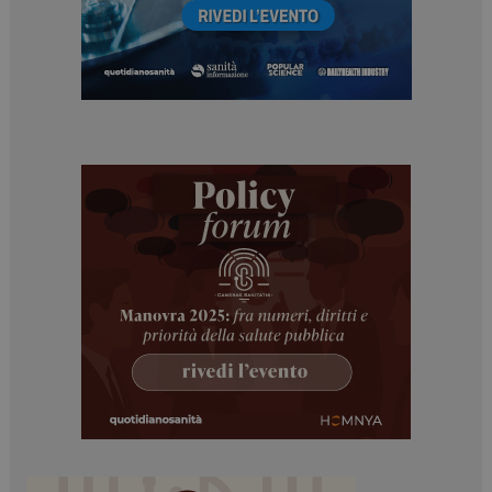
Necessari
Marketing
I cookie necessari contribuiscono a rendere fruibile il
sito web abilitandone funzionalità di base quali la
navigazione sulle pagine e l'accesso alle aree
protette del sito. Il sito web non è in grado di
funzionare correttamente senza questi cookie.
NOME
FORNITORE / DOMINIO
SCADENZA
_ga
1 anno 1
Google LLC
mese
.dailyhealthindustry.it