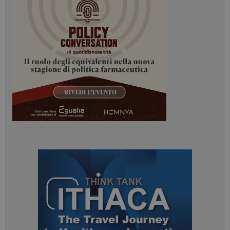
ARRAffinitySameSite
Sessione
Microsoft Corporation
.www.dailyhealthindustry.it