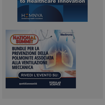
PHPSESSID
Sessione
PHP.net
www.dailyhealthindustry.it