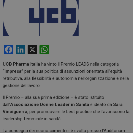
F
Li
X
W
a
n
h
UCB Pharma Italia
ha vinto il Premio LEADS nella categoria
ce
ke
at
“impresa”
per la sua politica di assunzioni orientata all’equità
b
dI
s
retributiva, alla flessibilità e autonomia nell’organizzazione e nella
o
n
A
gestione del lavoro.
o
p
Il Premio – alla sua prima edizione – è stato istituito
k
p
dall’
Associazione Donne Leader in Sanità
e ideato da
Sara
Vinciguerra
, per promuovere le best practice che favoriscono la
leadership femminile in sanità.
La consegna dei riconoscimenti si è svolta presso l’Auditorium