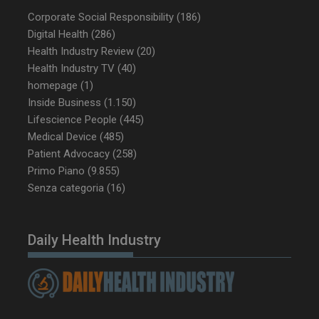
sett
Corporate Social Responsibility
(186)
Digital Health
(286)
Health Industry Review
(20)
Health Industry TV
(40)
homepage
(1)
Inside Business
(1.150)
Lifescience People
(445)
Medical Device
(485)
Patient Advocacy
(258)
Primo Piano
(9.855)
VISITOR_PRIVACY_METADATA
5 m
YouTube
Senza categoria
(16)
sett
.youtube.com
Daily Health Industry