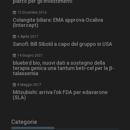
piatto per gli investimenti
15 Dicembre 2016
Colangite biliare: EMA approva Ocaliva
(Intercept)
6 Aprile 2017
NOME
FORNITORE / DOMINIO
SCA
Sanofi: Bill Sibold a capo del gruppo in USA
__Secure-ROLLOUT_TOKEN
.youtube.com
5 m
sett
14 Giugno 2021
bluebird bio, nuovi dati a sostegno della
terapia genica una tantum beti-cel per la β-
talassemia
8 Maggio 2017
tracking-sites-ironfish-
www.dailyhealthindustry.it
Mitsubishi: arriva l’ok FDA per edavarone
tracking-named-enable
sett
(SLA)
2 g
Categorie
__Secure-YNID
.youtube.com
5 m