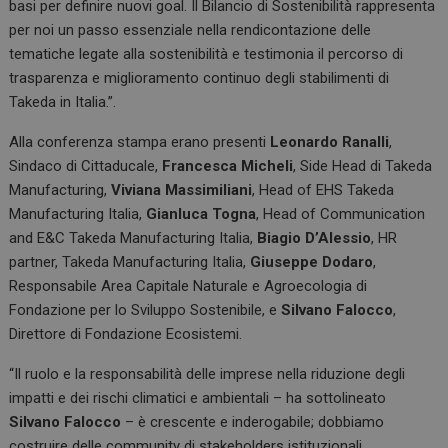
basi per definire nuovi goal. Il Bilancio di Sostenibilità rappresenta
per noi un passo essenziale nella rendicontazione delle
tematiche legate alla sostenibilità e testimonia il percorso di
trasparenza e miglioramento continuo degli stabilimenti di
Takeda in Italia.”.
Alla conferenza stampa erano presenti
Leonardo Ranalli
,
Sindaco di Cittaducale,
Francesca Micheli
, Side Head di Takeda
Manufacturing,
Viviana Massimiliani
, Head of EHS Takeda
Manufacturing Italia,
Gianluca Togna
, Head of Communication
and E&C Takeda Manufacturing Italia,
Biagio D’Alessio
, HR
partner, Takeda Manufacturing Italia,
Giuseppe Dodaro
,
Responsabile Area Capitale Naturale e Agroecologia di
Fondazione per lo Sviluppo Sostenibile, e
Silvano Falocco
,
Direttore di Fondazione Ecosistemi.
“Il ruolo e la responsabilità delle imprese nella riduzione degli
impatti e dei rischi climatici e ambientali – ha sottolineato
Silvano Falocco
– è crescente e inderogabile; dobbiamo
costruire delle community di stakeholders istituzionali,