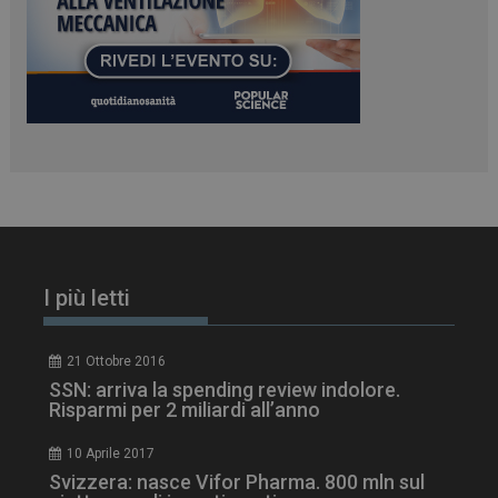
mese
tracking-sites-
www.dailyhealthindustry.it
4
ironfish-tracking-
settimane
enable
2 giorni
CookieScriptConsent
5 mesi 3
CookieScript
settimane
www.dailyhealthindustry.it
I più letti
21 Ottobre 2016
SSN: arriva la spending review indolore.
Risparmi per 2 miliardi all’anno
10 Aprile 2017
Svizzera: nasce Vifor Pharma. 800 mln sul