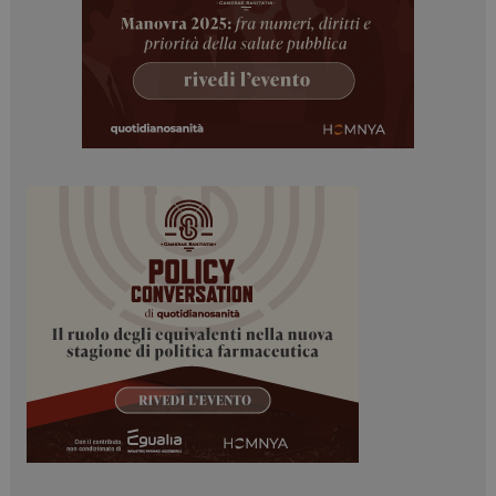
PHPSESSID
Sessione
PHP.net
www.dailyhealthindustry.it