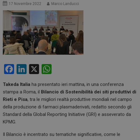
17 Novembre 2022
Marco Landucci
F
Li
X
W
a
n
h
Takeda Italia
ha presentato ieri mattina, in una conferenza
ce
ke
at
stampa a Roma, il
Bilancio di Sostenibilità dei siti produttivi di
b
dI
s
Rieti e Pisa
, tra le migliori realtà produttive mondiali nel campo
o
n
A
della produzione di farmaci plasmaderivati, redatto secondo gli
Standard della Global Reporting Initiative (GRI) e asseverato da
o
p
KPMG.
k
p
Il Bilancio è incentrato su tematiche significative, come le