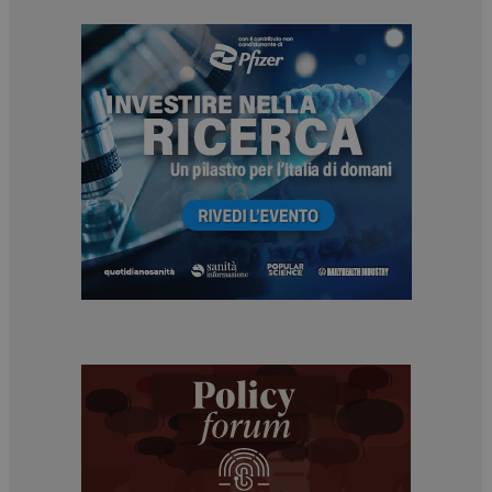
ARRAffinitySameSite
Sessione
Microsoft Corporation
.www.dailyhealthindustry.it