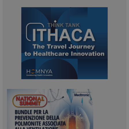
tracking-sites-
www.dailyhealthindustry.it
4
ironfish-session-id
settimane
2 giorni
ARRAffinity
Sessione
Microsoft Corporation
.www.dailyhealthindustry.it
_ga_Z2VT792F98
.dailyhealthindustry.it
1 anno 1