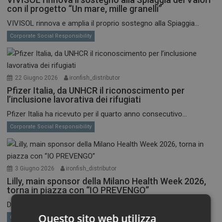
con il progetto “Un mare, mille granelli”
VIVISOL rinnova e amplia il proprio sostegno alla Spiaggia...
Corporate Social Responsibility
22 Giugno 2026
ironfish_distributor
Pfizer Italia, da UNHCR il riconoscimento per
l’inclusione lavorativa dei rifugiati
Pfizer Italia ha ricevuto per il quarto anno consecutivo...
Corporate Social Responsibility
3 Giugno 2026
ironfish_distributor
Lilly, main sponsor della Milano Health Week 2026,
torna in piazza con “IO PREVENGO”
Dal 4 al 6 giugno, in Piazza Gae Aulenti...
Questo sito web utilizza
Corporate Social Responsibility