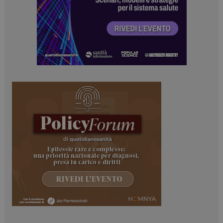
Necessari
Marketing
I cookie necessari contribuiscono a rendere fruibile il
sito web abilitandone funzionalità di base quali la
navigazione sulle pagine e l'accesso alle aree
protette del sito. Il sito web non è in grado di
funzionare correttamente senza questi cookie.
NOME
FORNITORE / DOMINIO
SCADENZA
_ga
1 anno 1
Google LLC
mese
.dailyhealthindustry.it