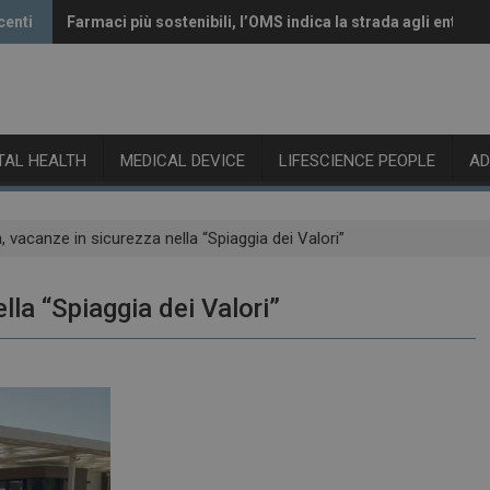
centi
Farmaci più sostenibili, l’OMS indica la strada agli enti reg
Vaccini anti-Covid, il CHMP raccomanda l’aggiornamento 
ITAL HEALTH
MEDICAL DEVICE
LIFESCIENCE PEOPLE
A
à, vacanze in sicurezza nella “Spiaggia dei Valori”
lla “Spiaggia dei Valori”