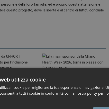
ila persone e delle loro famiglie, ed è proprio questa attenzione e
ile questo progetto, dove la libertà è al centro di tutto”, conclude
26
ironfish_distributor
3 Giugno 2026
ironfish_distributor
web utilizza cookie
a, da UNHCR il
Lilly, main sponsor della Milano
nto per l’inclusione
Health Week 2026, torna in
ilizza i cookie per migliorare la tua esperienza di navigazione. Ut
ei rifugiati
piazza con “IO PREVENGO”
consenti a tutti i cookie in conformità con la nostra policy per i c
a ricevuto per il quarto
Dal 4 al 6 giugno, in Piazza Gae
ivo...
Aulenti...
l Responsibility
Corporate Social Responsibility