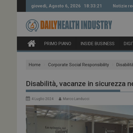
Skip
giovedì, Agosto 6, 2026
18:33:22
Notizie re
to
content
PRIMO PIANO
INSIDE BUSINESS
DIG
Home
Corporate Social Responsibility
Disabilit
Disabilità, vacanze in sicurezza ne
4 Luglio 2024
Marco Landucci