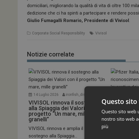
domiciliari, migliorando la qualità di vita di oltre 100 m
dedizione che ci ha spinti a partecipare e rendere possib
Giulio Fumagalli Romario, Presidente di Vivisol
.
Corporate Social Responsibility
Vivisol
Notizie correlate
14 Luglio 2026
ironfish_distributor
22 Giugno 20
Questo sito 
VIVISOL rinnova il sostegno
Pfizer Itali
alla Spiaggia dei Valori con il
riconoscime
Questo sito web ut
progetto “Un mare, mille
lavorativa d
nostro sito web ac
granelli”
Pfizer Italia h
più
VIVISOL rinnova e amplia il proprio
anno consecut
sostegno alla Spiaggia...
Corporate Socia