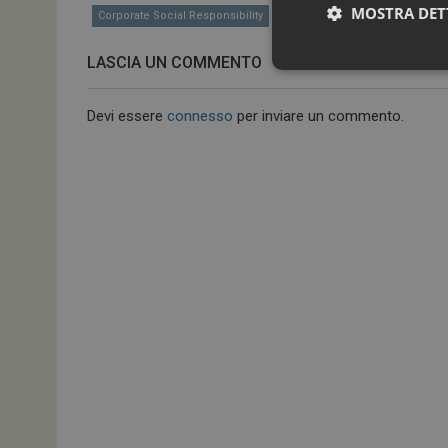
MOSTRA DET
Corporate Social Responsibility
LASCIA UN COMMENTO
Devi essere
connesso
per inviare un commento.
I cookie necessari con
e l'accesso alle aree 
NOME
_ga