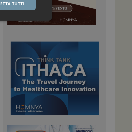
ETTA TUTTI
igazione sulle pagine
kie.
 Google Universal
nificativo del
tilizzato da Google.
stinguere utenti
o in modo casuale
uso in ogni richiesta
colare i dati di
apporti di analisi dei