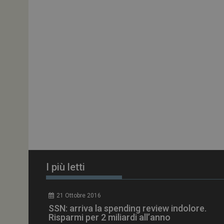
ARRAffinitySameSit
PHPSESSID
tracking-sites-
ironfish-session-id
ARRAffinity
I più letti
_ga_Z2VT792F98
21 Ottobre 2016
tracking-sites-
SSN: arriva la spending review indolore.
ironfish-tracking-
enable
Risparmi per 2 miliardi all’anno