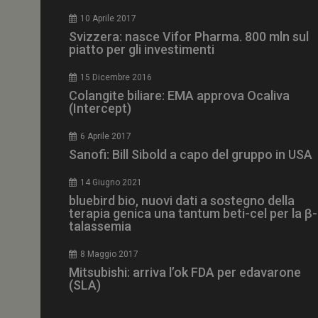
CookieScriptConse
10 Aprile 2017
Svizzera: nasce Vifor Pharma. 800 mln sul
piatto per gli investimenti
15 Dicembre 2016
NOME
Colangite biliare: EMA approva Ocaliva
(Intercept)
__Secure-ROLLOU
6 Aprile 2017
Sanofi: Bill Sibold a capo del gruppo in USA
tracking-sites-ironf
tracking-named-en
14 Giugno 2021
__Secure-YNID
bluebird bio, nuovi dati a sostegno della
terapia genica una tantum beti-cel per la β-
talassemia
8 Maggio 2017
VISITOR_PRIVACY_
Mitsubishi: arriva l’ok FDA per edavarone
(SLA)