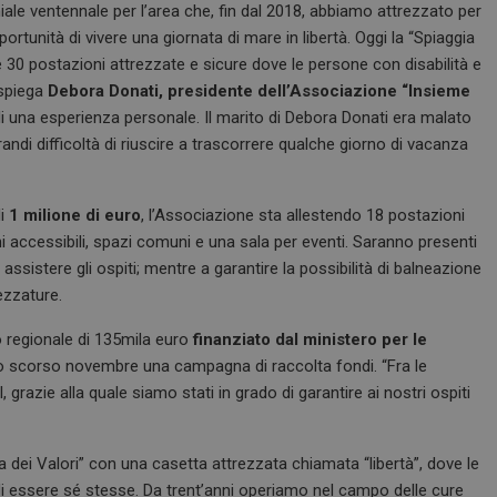
le ventennale per l’area che, fin dal 2018, abbiamo attrezzato per
portunità di vivere una giornata di mare in libertà. Oggi la “Spiaggia
ire 30 postazioni attrezzate e sicure dove le persone con disabilità e
 spiega
Debora Donati, presidente dell’Associazione “Insieme
 di una esperienza personale. Il marito di Debora Donati era malato
andi difficoltà di riuscire a trascorrere qualche giorno di vacanza
di
1 milione di euro
, l’Associazione sta allestendo 18 postazioni
 accessibili, spazi comuni e una sala per eventi. Saranno presenti
 assistere gli ospiti; mentre a garantire la possibilità di balneazione
ezzature.
o regionale di 135mila euro
finanziato dal ministero per le
lo scorso novembre una campagna di raccolta fondi. “Fra le
, grazie alla quale siamo stati in grado di garantire ai nostri ospiti
a dei Valori” con una casetta attrezzata chiamata “libertà”, dove le
 di essere sé stesse. Da trent’anni operiamo nel campo delle cure