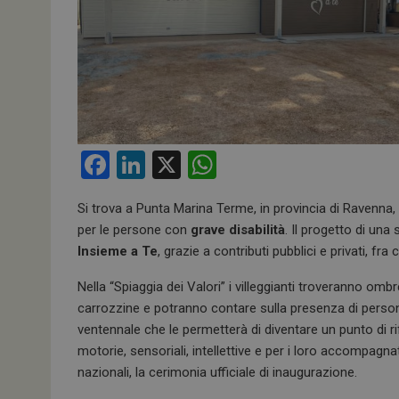
F
Li
X
W
a
n
h
Si trova a Punta Marina Terme, in provincia di Ravenna, 
ce
ke
at
per le persone con
grave disabilità
. Il progetto di una
b
dI
s
Insieme a Te
, grazie a contributi pubblici e privati, fra 
o
n
A
Nella “Spiaggia dei Valori” i villeggianti troveranno ombr
o
p
carrozzine e potranno contare sulla presenza di perso
k
p
ventennale che le permetterà di diventare un punto di ri
motorie, sensoriali, intellettive e per i loro accompagnat
nazionali, la cerimonia ufficiale di inaugurazione.