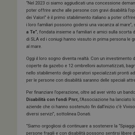
“Nel 2023 ci siamo aggiudicati una concessione demania
poter offrire anche alle persone con gravi disabilità l’op
dei Valori” è il primo stabilimento italiano a poter offr
i loro familiari possono godersi una vacanza al mare”,
a Te”
, fondata insieme a familiari e amici sulla scorta
di SLA ed i coniugi hanno vissuto in prima persona le gr
al mare.
Oggi il loro sogno diventa realtà. Con un investimento 
coperte da gazebo e 12 ombrelloni automatizzati, bagni
nello stabilimento degli operatori specializzati pronti ad
per le persone con disabilità saranno delle speciali attr
Per finanziare l’operazione, oltre ad aver vinto un band
Disabilità con fondi Pnrr,
l’Associazione ha lanciato 
aziende che ci hanno sostenuto fin dall’inizio c’è Vivisol
diversi servizi”, sottolinea Donati.
“Siamo orgogliosi di continuare a sostenere la “Spiaggi
persone fragili e con disabilità possono sentirsi libere