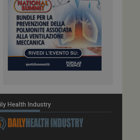
ome piattaforma di
el carico, questo
una sessione di
e gestite dallo
te sul linguaggio
erico utilizzato per
tente. Normalmente è
 il modo in cui
er il sito, ma un
di accesso per un
cazione per
 visitatore.
i Web eseguiti sulla
e utilizzato per il
i che le richieste
stradate allo stesso
ily Health Industry
zione.
gle Analytics per
azione per abilitare