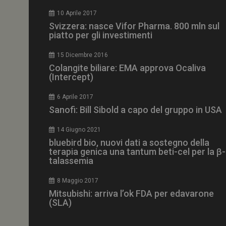
CookieScriptConse
10 Aprile 2017
Svizzera: nasce Vifor Pharma. 800 mln sul
piatto per gli investimenti
15 Dicembre 2016
NOME
Colangite biliare: EMA approva Ocaliva
(Intercept)
__Secure-ROLLOU
6 Aprile 2017
Sanofi: Bill Sibold a capo del gruppo in USA
tracking-sites-ironf
tracking-named-en
14 Giugno 2021
__Secure-YNID
bluebird bio, nuovi dati a sostegno della
terapia genica una tantum beti-cel per la β-
talassemia
8 Maggio 2017
VISITOR_PRIVACY_
Mitsubishi: arriva l’ok FDA per edavarone
(SLA)