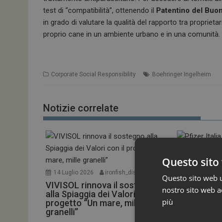
test di “compatibilità”, ottenendo il
Patentino del Buon
in grado di valutare la qualità del rapporto tra proprie
proprio cane in un ambiente urbano e in una comunità.
Corporate Social Responsibility
Boehringer Ingelheim
Notizie correlate
Questo sito 
14 Luglio 2026
ironfish_distributor
22 Giugno 20
Questo sito web ut
VIVISOL rinnova il sostegno
Pfizer Itali
nostro sito web ac
alla Spiaggia dei Valori con il
riconoscime
più
progetto “Un mare, mille
lavorativa d
granelli”
Pfizer Italia h