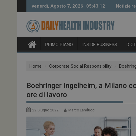
Skip
venerdì, Agosto 7, 2026
05:43:13
Notizie re
to
content
PRIMO PIANO
INSIDE BUSINESS
DIG
Home
Corporate Social Responsibility
Boehring
Boehringer Ingelheim, a Milano con
ore di lavoro
22 Giugno 2022
Marco Landucci