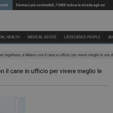
centi
Farmaci più sostenibili, l’OMS indica la strada agli enti re
Vaccini anti-Covid, il CHMP raccomanda l’aggiornamento 
ITAL HEALTH
MEDICAL DEVICE
LIFESCIENCE PEOPLE
A
er Ingelheim, a Milano con il cane in ufficio per vivere meglio le ore d
 il cane in ufficio per vivere meglio le