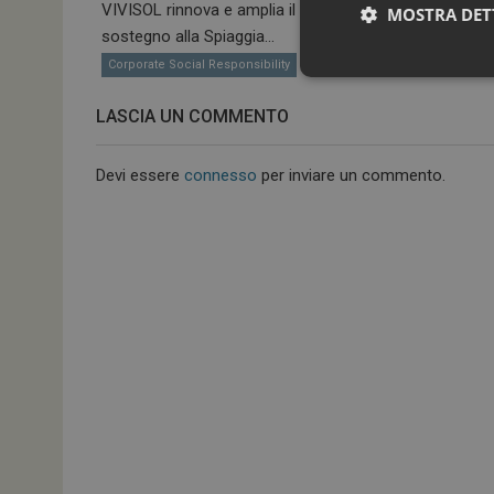
VIVISOL rinnova e amplia il proprio
MOSTRA DET
anno consecut
sostegno alla Spiaggia...
Corporate Socia
Corporate Social Responsibility
LASCIA UN COMMENTO
Devi essere
connesso
per inviare un commento.
I cookie necessari con
e l'accesso alle aree 
NOME
_ga