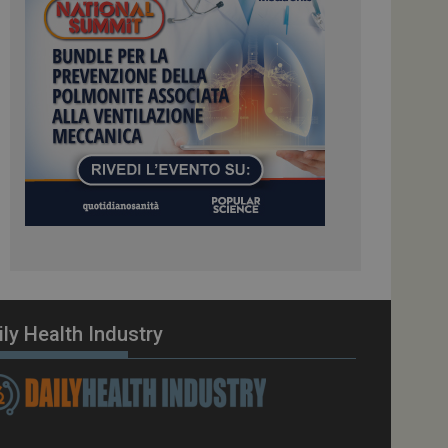
ome piattaforma di
el carico, questo
una sessione di
e gestite dallo
te sul linguaggio
erico utilizzato per
tente. Normalmente è
 il modo in cui
er il sito, ma un
di accesso per un
cazione per
 visitatore.
i Web eseguiti sulla
e utilizzato per il
i che le richieste
stradate allo stesso
ily Health Industry
zione.
gle Analytics per
azione per abilitare