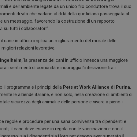
nimali e dell’ambiente legate da un unico filo conduttore trova il suo
menti di vita che vadano al di là della quotidiana passeggiata al
e un messaggio, favorendo la costruzione di un rapporto
 su tutti i collaboratori”.
il cane in ufficio implica un miglioramento del morale delle
migliori relazioni lavorative.
 Ingelheim,
“la presenza dei cani in ufficio innesca una maggiore
ora i sentimenti di comunità e incoraggia l’interazione tra i
il programma e i principi della
Pets at Work Alliance di Purina
,
mente le aziende italiane, e non solo, nella creazione di ambienti di
 totale sicurezza degli animali e delle persone e vivere a pieno i
sce regole e procedure per una sana convivenza tra dipendenti e
dicati, il cane deve essere in regola con le vaccinazioni e con il
’ingresso, sia i dipendenti sia i loro pet devono aver superato il