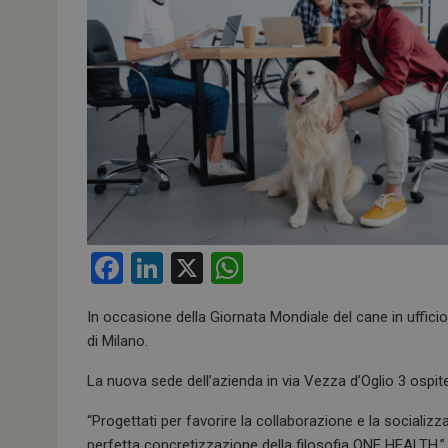
F
Li
X
W
a
n
h
In occasione della Giornata Mondiale del cane in uffici
ce
ke
at
di Milano.
b
dI
s
La nuova sede dell’azienda in via Vezza d’Oglio 3 ospiter
o
n
A
o
p
“Progettati per favorire la collaborazione e la socializz
perfetta concretizzazione della filosofia ONE HEALTH.”