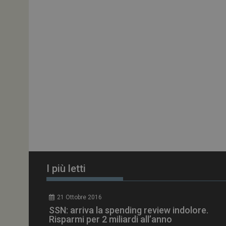
ARRAffinitySameSit
PHPSESSID
tracking-sites-
ironfish-session-id
ARRAffinity
I più letti
_ga_Z2VT792F98
21 Ottobre 2016
tracking-sites-
SSN: arriva la spending review indolore.
ironfish-tracking-
enable
Risparmi per 2 miliardi all’anno