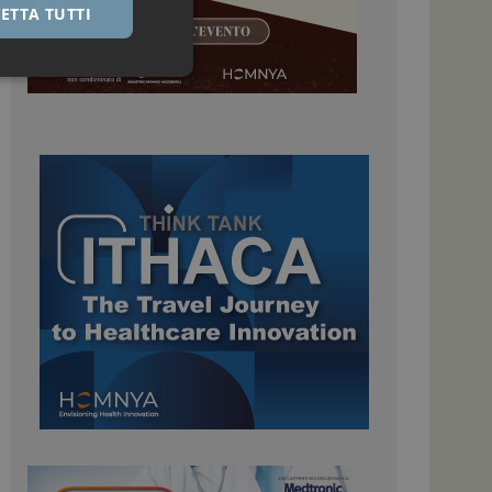
ETTA TUTTI
igazione sulle pagine
kie.
 Google Universal
nificativo del
tilizzato da Google.
stinguere utenti
o in modo casuale
uso in ogni richiesta
colare i dati di
apporti di analisi dei