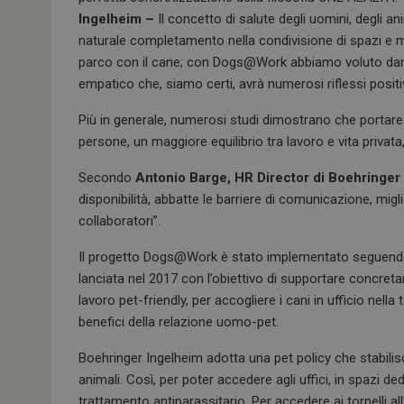
k
p
Ingelheim –
Il concetto di salute degli uomini, degli a
naturale completamento nella condivisione di spazi e mo
parco con il cane; con Dogs@Work abbiamo voluto dar
empatico che, siamo certi, avrà numerosi riflessi positivi
Più in generale, numerosi studi dimostrano che portare 
persone, un maggiore equilibrio tra lavoro e vita privata, 
Secondo
Antonio Barge, HR Director di Boehringer
disponibilità, abbatte le barriere di comunicazione, migli
collaboratori”.
Il progetto Dogs@Work è stato implementato seguendo 
lanciata nel 2017 con l’obiettivo di supportare concreta
lavoro pet-friendly, per accogliere i cani in ufficio nella
benefici della relazione uomo-pet.
Boehringer Ingelheim adotta una pet policy che stabili
animali. Così, per poter accedere agli uffici, in spazi de
trattamento antiparassitario. Per accedere ai tornelli all