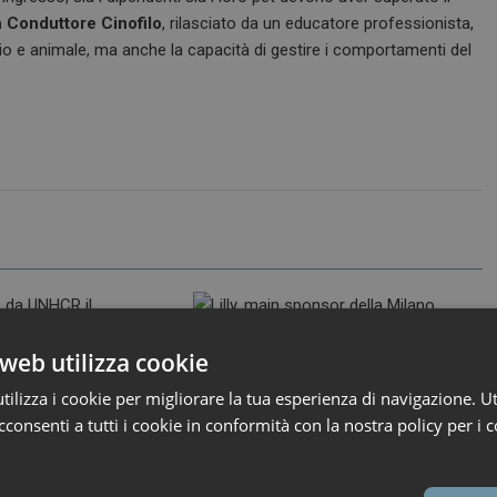
 Conduttore Cinofilo
, rilasciato da un educatore professionista,
tario e animale, ma anche la capacità di gestire i comportamenti del
web utilizza cookie
26
ironfish_distributor
3 Giugno 2026
ironfish_distributor
ilizza i cookie per migliorare la tua esperienza di navigazione. Ut
a, da UNHCR il
Lilly, main sponsor della Milano
consenti a tutti i cookie in conformità con la nostra policy per i c
nto per l’inclusione
Health Week 2026, torna in
ei rifugiati
piazza con “IO PREVENGO”
a ricevuto per il quarto
Dal 4 al 6 giugno, in Piazza Gae