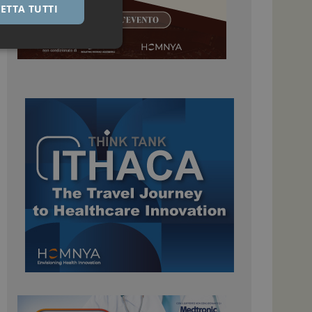
ETTA TUTTI
igazione sulle pagine
kie.
 Google Universal
nificativo del
tilizzato da Google.
stinguere utenti
o in modo casuale
uso in ogni richiesta
colare i dati di
apporti di analisi dei