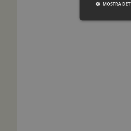
MOSTRA DET
I cookie necessari con
e l'accesso alle aree 
NOME
_ga