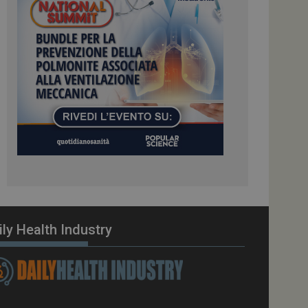
ome piattaforma di
el carico, questo
una sessione di
e gestite dallo
te sul linguaggio
erico utilizzato per
tente. Normalmente è
 il modo in cui
er il sito, ma un
di accesso per un
cazione per
 visitatore.
i Web eseguiti sulla
e utilizzato per il
i che le richieste
stradate allo stesso
ily Health Industry
zione.
gle Analytics per
azione per abilitare