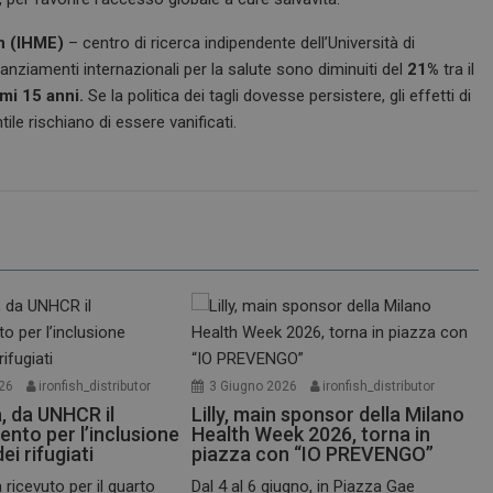
on (IHME)
– centro di ricerca indipendente dell’Università di
nanziamenti internazionali per la salute sono diminuiti del
21%
tra il
imi 15 anni.
Se la politica dei tagli dovesse persistere, gli effetti di
tile rischiano di essere vanificati.
26
ironfish_distributor
3 Giugno 2026
ironfish_distributor
a, da UNHCR il
Lilly, main sponsor della Milano
nto per l’inclusione
Health Week 2026, torna in
ei rifugiati
piazza con “IO PREVENGO”
a ricevuto per il quarto
Dal 4 al 6 giugno, in Piazza Gae