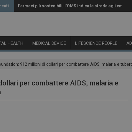
centi
Farmaci più sostenibili, l’OMS indica la strada agli enti reg
Vaccini anti-Covid, il CHMP raccomanda l’aggiornamento 
ITAL HEALTH
MEDICAL DEVICE
LIFESCIENCE PEOPLE
A
undation: 912 milioni di dollari per combattere AIDS, malaria e tuber
dollari per combattere AIDS, malaria e
a