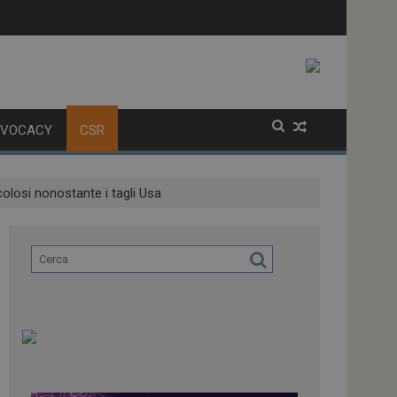
olatori
alla variante XFG
DVOCACY
CSR
colosi nonostante i tagli Usa