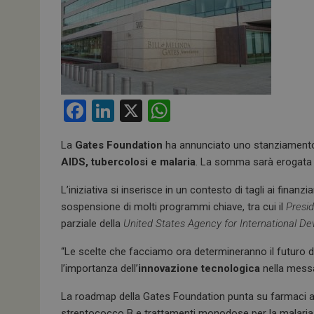
F
Li
X
W
a
n
h
La
Gates Foundation
ha annunciato uno stanziament
ce
ke
at
AIDS, tubercolosi e malaria
. La somma sarà erogata i
b
dI
s
L’iniziativa si inserisce in un contesto di tagli ai finanz
o
n
A
sospensione di molti programmi chiave, tra cui il
Presid
o
p
parziale della
United States Agency for International D
k
p
“Le scelte che facciamo ora determineranno il futuro 
l’importanza dell’
innovazione tecnologica
nella messa
La roadmap della Gates Foundation punta su farmaci a 
streptococco B e trattamenti monodose per la malaria, 