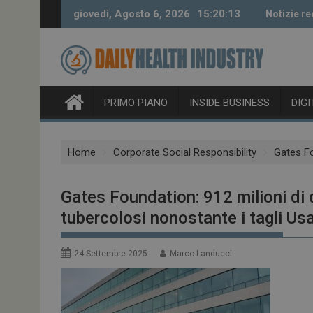
Skip
giovedì, Agosto 6, 2026
15:20:14
Notizie re
to
content
PRIMO PIANO
INSIDE BUSINESS
DIG
Home
Corporate Social Responsibility
Gates Fo
Gates Foundation: 912 milioni di 
tubercolosi nonostante i tagli Us
24 Settembre 2025
Marco Landucci