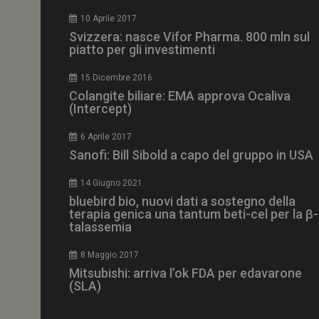
CookieScriptConse
10 Aprile 2017
Svizzera: nasce Vifor Pharma. 800 mln sul
piatto per gli investimenti
15 Dicembre 2016
NOME
Colangite biliare: EMA approva Ocaliva
(Intercept)
__Secure-ROLLOU
6 Aprile 2017
Sanofi: Bill Sibold a capo del gruppo in USA
tracking-sites-ironf
tracking-named-en
14 Giugno 2021
__Secure-YNID
bluebird bio, nuovi dati a sostegno della
terapia genica una tantum beti-cel per la β-
talassemia
8 Maggio 2017
VISITOR_PRIVACY_
Mitsubishi: arriva l’ok FDA per edavarone
(SLA)