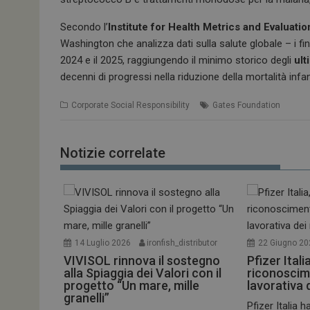
Secondo l’
Institute for Health Metrics and Evaluati
Washington che analizza dati sulla salute globale – i fi
2024 e il 2025, raggiungendo il minimo storico degli
ult
decenni di progressi nella riduzione della mortalità infan
Corporate Social Responsibility
Gates Foundation
Notizie correlate
14 Luglio 2026
ironfish_distributor
22 Giugno 20
VIVISOL rinnova il sostegno
Pfizer Itali
alla Spiaggia dei Valori con il
riconoscime
progetto “Un mare, mille
lavorativa d
granelli”
Pfizer Italia h