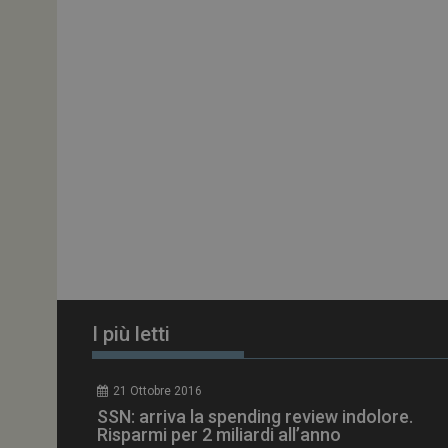
ARRAffinitySameSit
PHPSESSID
tracking-sites-
ironfish-session-id
ARRAffinity
I più letti
_ga_Z2VT792F98
21 Ottobre 2016
tracking-sites-
SSN: arriva la spending review indolore.
ironfish-tracking-
enable
Risparmi per 2 miliardi all’anno