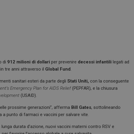
o di
912 milioni di dollari
per prevenire
decessi infantili
legati ad
n tre anni attraverso il
Global Fund
.
iamenti sanitari esteri da parte degli
Stati Uniti,
con la conseguente
ent’s Emergency Plan for AIDS Relief
(PEPFAR), e la chiusura
evelopment
(USAID).
delle prossime generazioni”, afferma
Bill Gates
, sottolineando
 a punto di farmaci e vaccini per salvare vite.
lunga durata d’azione, nuovi vaccini materni contro RSV e
per favorire l’accesso globale a cure salvavita.