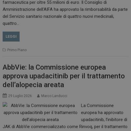
farmaceutica per oltre 55 milioni di euro. Il Consiglio di
VISITOR_INFO1_LIVE
5 m
Google LLC
Amministrazione dell’AIFA ha approvato la rimborsabilità da parte
sett
.youtube.com
del Servizio sanitario nazionale di quattro nuovi medicinali,
quattro…
LEGGI
Primo Piano
AbbVie: la Commissione europea
approva upadacitinib per il trattamento
dell’alopecia areata
29 Luglio 2026
Marco Landucci
La Commissione
europea ha approvato
upadacitinib, l’inibitore di
JAK di AbbVie commercializzato come Rinvoq, per il trattamento