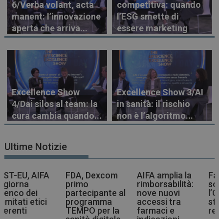
6/Verba volant, acta
competitiva: quando
manent: l’innovazione
l’ESG smette di
aperta che arriva...
essere marketing
Excellence Show
Excellence Show 3/AI
4/Dai silos al team: la
in sanità: il rischio
cura cambia quando...
non è l’algoritmo...
Ultime Notizie
A
FDA, Dexcom
AIFA amplia la
Farmaci più
primo
rimborsabilità:
sostenibili,
partecipante al
nove nuovi
l’OMS indica la
i
programma
accessi tra
strada agli ent
TEMPO per la
farmaci e
regolatori