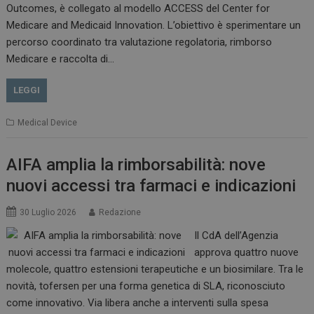
Outcomes, è collegato al modello ACCESS del Center for
Medicare and Medicaid Innovation. L’obiettivo è sperimentare un
percorso coordinato tra valutazione regolatoria, rimborso
Medicare e raccolta di…
VISITOR_PRIVACY_METADATA
5 m
YouTube
sett
.youtube.com
LEGGI
Medical Device
AIFA amplia la rimborsabilità: nove
nuovi accessi tra farmaci e indicazioni
30 Luglio 2026
Redazione
Il CdA dell’Agenzia
approva quattro nuove
YSC
Ses
Google LLC
molecole, quattro estensioni terapeutiche e un biosimilare. Tra le
.youtube.com
novità, tofersen per una forma genetica di SLA, riconosciuto
come innovativo. Via libera anche a interventi sulla spesa