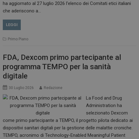
__Secure-ROLLOUT_TOKEN
.youtube.com
5 m
ha aggiornato al 27 luglio 2026 l’elenco dei Comitati etici italiani
sett
che aderiscono a…
LEGGI
Primo Piano
tracking-sites-ironfish-
www.dailyhealthindustry.it
tracking-named-enable
sett
2 g
FDA, Dexcom primo partecipante al
programma TEMPO per la sanità
digitale
30 Luglio 2026
Redazione
__Secure-YNID
.youtube.com
5 m
sett
La Food and Drug
Administration ha
selezionato Dexcom
come primo partecipante a TEMPO, il progetto pilota dedicato ai
dispositivi sanitari digitali per la gestione delle malattie croniche.
TEMPO, acronimo di Technology-Enabled Meaningful Patient