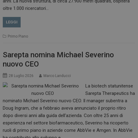
anni. La nuova struttura, di circa 27.900 metri quadrati, ospiterà
oltre 1.000 ricercatori…
LEGGI
Primo Piano
Sarepta nomina Michael Severino
nuovo CEO
28 Luglio 2026
Marco Landucci
La biotech statunitense
Sarepta Therapeutics ha
nominato Michael Severino nuovo CEO. Il manager subentra a
Doug Ingram, che a febbraio aveva annunciato il proprio ritiro
dopo diversi anni alla guida dell’azienda. Con oltre 25 anni di
esperienza nel settore biofarmaceutico, Severino ha ricoperto
ruoli di primo piano in aziende come AbbVie e Amgen. In AbbVie
ha contribuito allo sviluppo e…