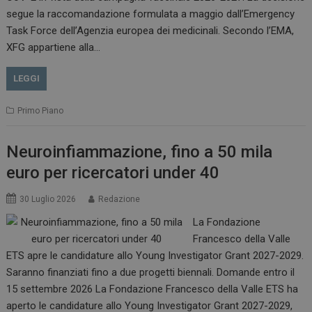
.www.dailyhealthindustry.it
segue la raccomandazione formulata a maggio dall’Emergency
Task Force dell’Agenzia europea dei medicinali. Secondo l’EMA,
XFG appartiene alla…
LEGGI
Primo Piano
Neuroinfiammazione, fino a 50 mila
euro per ricercatori under 40
_ga_Z2VT792F98
.dailyhealthindustry.it
1 anno 1
30 Luglio 2026
Redazione
mese
La Fondazione
Francesco della Valle
ETS apre le candidature allo Young Investigator Grant 2027-2029.
Saranno finanziati fino a due progetti biennali. Domande entro il
tracking-sites-
www.dailyhealthindustry.it
4
ironfish-tracking-
settimane
15 settembre 2026 La Fondazione Francesco della Valle ETS ha
enable
2 giorni
aperto le candidature allo Young Investigator Grant 2027-2029,