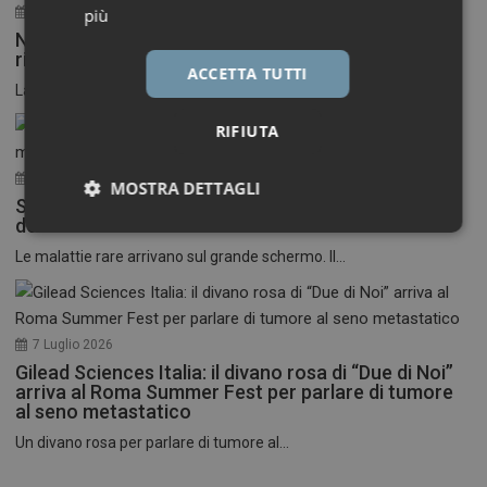
30 Luglio 2026
più
Neuroinfiammazione, fino a 50 mila euro per
ricercatori under 40
ACCETTA TUTTI
La Fondazione Francesco della Valle ETS apre le...
RIFIUTA
17 Luglio 2026
MOSTRA DETTAGLI
Stati Uniti: nasce il primo festival del cinema
dedicato alle malattie rare
Necessari
Marketing
Le malattie rare arrivano sul grande schermo. Il...
7 Luglio 2026
Gilead Sciences Italia: il divano rosa di “Due di Noi”
Necessari
Marketing
arriva al Roma Summer Fest per parlare di tumore
al seno metastatico
I cookie necessari contribuiscono a rendere fruibile il
Un divano rosa per parlare di tumore al...
sito web abilitandone funzionalità di base quali la
navigazione sulle pagine e l'accesso alle aree
protette del sito. Il sito web non è in grado di