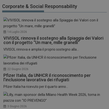
funzionare correttamente senza questi cookie.
Corporate & Social Responsability
NOME
FORNITORE / DOMINIO
SCADENZA
_ga
1 anno 1
Google LLC
mese
.dailyhealthindustry.it
14 Luglio 2026
VIVISOL rinnova il sostegno alla Spiaggia dei Valori
con il progetto “Un mare, mille granelli”
VIVISOL rinnova e amplia il proprio sostegno alla...
22 Giugno 2026
Pfizer Italia, da UNHCR il riconoscimento per
l’inclusione lavorativa dei rifugiati
Pfizer Italia ha ricevuto per il quarto anno...
3 Giugno 2026