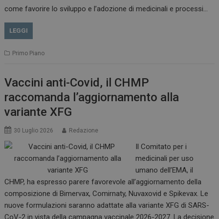
come favorire lo sviluppo e l’adozione di medicinali e processi…
LEGGI
Primo Piano
Vaccini anti-Covid, il CHMP
raccomanda l’aggiornamento alla
variante XFG
30 Luglio 2026
Redazione
Il Comitato per i
medicinali per uso
tracking-sites-
www.dailyhealthindustry.it
4
ironfish-session-id
settimane
umano dell’EMA, il
2 giorni
CHMP, ha espresso parere favorevole all’aggiornamento della
composizione di Bimervax, Comirnaty, Nuvaxovid e Spikevax. Le
nuove formulazioni saranno adattate alla variante XFG di SARS-
ARRAffinity
Sessione
Microsoft Corporation
CoV-2 in vista della campagna vaccinale 2026-2027. La decisione