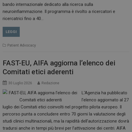
bando internazionale dedicato alla ricerca sulla
neuroinfiammazione. Il programma è rivolto a ricercatori e
CookieScriptConsent
5 mesi 3
ricercatrici fino a 40…
CookieScript
settimane
www.dailyhealthindustry.it
LEGGI
Patient Advocacy
FAST-EU, AIFA aggiorna l’elenco dei
Comitati etici aderenti
30 Luglio 2026
Redazione
L’Agenzia ha pubblicato
l’elenco aggiornato al 27
luglio dei Comitati etici coinvolti nel progetto pilota europeo. Il
percorso punta a concludere entro 70 giorni la valutazione degli
studi clinici multinazionali, ma la rapidità dell’autorizzazione dovrà
NOME
FORNITORE / DOMINIO
SCA
tradursi anche in tempi più brevi per l’attivazione dei centri. AIFA