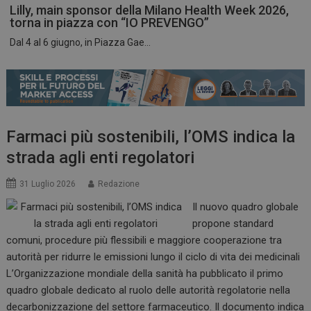
Lilly, main sponsor della Milano Health Week 2026,
torna in piazza con “IO PREVENGO”
Dal 4 al 6 giugno, in Piazza Gae...
ARRAffinitySameSite
Sessione
Microsoft Corporation
.www.dailyhealthindustry.it
Farmaci più sostenibili, l’OMS indica la
strada agli enti regolatori
31 Luglio 2026
Redazione
Il nuovo quadro globale
propone standard
comuni, procedure più flessibili e maggiore cooperazione tra
autorità per ridurre le emissioni lungo il ciclo di vita dei medicinali
L’Organizzazione mondiale della sanità ha pubblicato il primo
PHPSESSID
Sessione
PHP.net
quadro globale dedicato al ruolo delle autorità regolatorie nella
www.dailyhealthindustry.it
decarbonizzazione del settore farmaceutico. Il documento indica