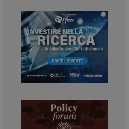
Necessari
Marketing
I cookie necessari contribuiscono a rendere fruibile il
sito web abilitandone funzionalità di base quali la
navigazione sulle pagine e l'accesso alle aree
protette del sito. Il sito web non è in grado di
funzionare correttamente senza questi cookie.
NOME
FORNITORE / DOMINIO
SCADENZA
_ga
1 anno 1
Google LLC
mese
.dailyhealthindustry.it