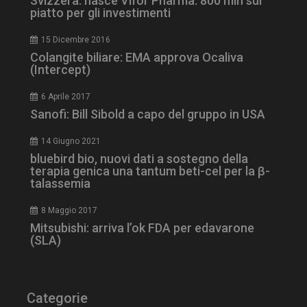
Svizzera: nasce Vifor Pharma. 800 mln sul
_ga_Z2VT792F98
.dailyhealthindustry.it
1 anno 1
mese
piatto per gli investimenti
15 Dicembre 2016
Colangite biliare: EMA approva Ocaliva
(Intercept)
tracking-sites-
www.dailyhealthindustry.it
4
ironfish-tracking-
settimane
6 Aprile 2017
enable
2 giorni
Sanofi: Bill Sibold a capo del gruppo in USA
14 Giugno 2021
CookieScriptConsent
5 mesi 3
CookieScript
bluebird bio, nuovi dati a sostegno della
settimane
www.dailyhealthindustry.it
terapia genica una tantum beti-cel per la β-
talassemia
8 Maggio 2017
Mitsubishi: arriva l’ok FDA per edavarone
(SLA)
Categorie