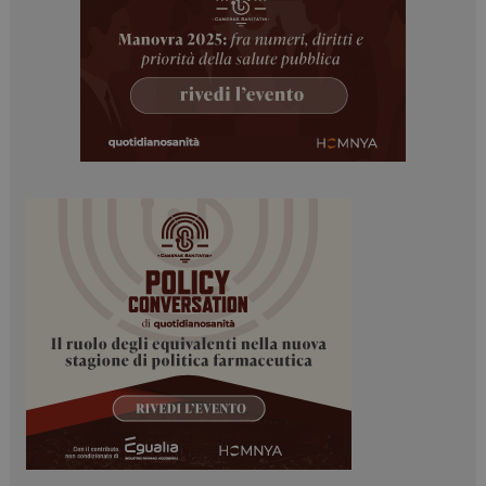
ARRAffinitySameSite
Sessione
Microsoft Corporation
.www.dailyhealthindustry.it