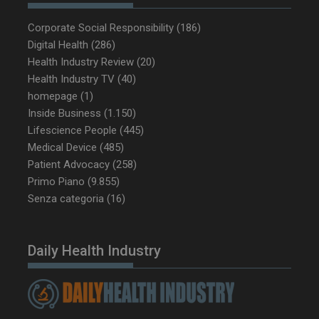
Corporate Social Responsibility
(186)
Digital Health
(286)
Health Industry Review
(20)
Health Industry TV
(40)
homepage
(1)
NOME
FORNITORE / DOMINIO
SCA
Inside Business
(1.150)
__Secure-ROLLOUT_TOKEN
.youtube.com
5 m
Lifescience People
(445)
sett
Medical Device
(485)
Patient Advocacy
(258)
Primo Piano
(9.855)
Senza categoria
(16)
tracking-sites-ironfish-
www.dailyhealthindustry.it
tracking-named-enable
sett
2 g
Daily Health Industry