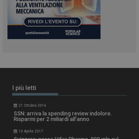
tracking-sites-
www.dailyhealthindustry.it
4
ironfish-session-id
settimane
2 giorni
ARRAffinity
Sessione
Microsoft Corporation
.www.dailyhealthindustry.it
I più letti
21 Ottobre 2016
SSN: arriva la spending review indolore.
Risparmi per 2 miliardi all’anno
10 Aprile 2017