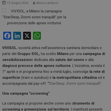
15 Giugno 2026
Marco Landucci
F
Li
X
W
a
n
h
VIVISOL
, società attiva nell’assistenza sanitaria domiciliare e
ce
ke
at
parte del
Gruppo SOL,
ha scelto
Milano
per una
campagna di
b
dI
s
sensibilizzazion
e dedicata alla
salute del sonno
e alla
o
n
A
diagnosi precoce delle apnee notturne
. L’iniziativa, avviata il
1° aprile e in programma fino a metà luglio, coinvolge
la rete di
o
p
superficie
(tram e autobus) e
la metropolitana cittadina
ed è
k
p
accompagnata dal pay-off:
“
StarSleep. Dormi sonni tranquilli”.
Una campagna “screening”
La campagna si propone anche come uno
strumento di
screening e prevenzione sul territorio
. I manifesti presenti