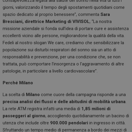
consapevolezza legata alla salute del sonno nella vita di tutti i
giorni, valorizzando il tempo degli spostamenti quotidiani come
spazio dedicato al proprio benessere”, commenta
Sara
Bresciani, direttrice Marketing di VIVISOL
, “La nostra
missione aziendale si fonda sull’idea di portare cure e assistenza
eccellenti vicino alle persone, migliorandone la qualità della vita.
Fedeli al nostro slogan We care, crediamo che sensibilizzare la
popolazione sui disturbi respiratori del sonno sia un atto di
responsabilità e prevenzione, per una condizione che, se non
trattata, può comportare l’insorgenza o l’aggravamento di altre
patologie, in particolare a livello cardiovascolare”.
Perché Milano
La scelta di
Milano
come cuore della campagna risponde a una
precisa analisi dei flussi e delle abitudini di mobilità urbana
.
La rete ATM registra infatti una media di
1,85 milioni di
passeggeri al giorno
, accogliendo quotidianamente un bacino di
utenza che include oltre
900.000 pendolari
in ingresso in città.
Sfruttando un tempo medio di permanenza a bordo dei mezzi di