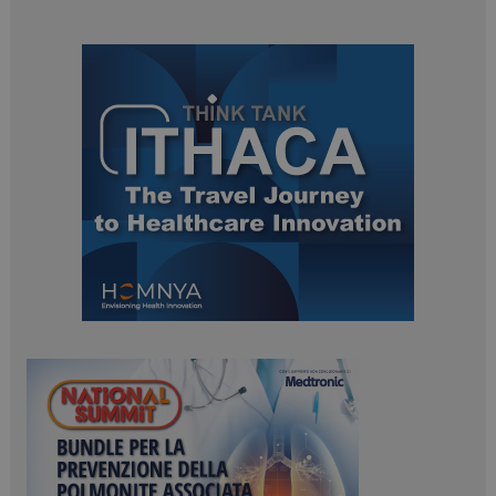
PHPSESSID
Sessione
PHP.net
www.dailyhealthindustry.it