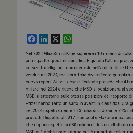
F
Li
X
W
a
n
h
Nel 2024 GlaxoSmithKline supererà i 10 miliardi di dollar
ce
ke
at
primi quattro posti in classifica È questa l’ultima pro
b
dI
s
servizi di ntelligence commerciale nell’ambito delle life
o
n
A
venduti nel 2024, ma il protfolio diversificato garantirà
nuovo report
World Preview
, Evaluate prevede che il b
o
p
miliardi nel 2024 e ritiene che MSD si posizionerà al se
k
p
MSD si attestano sulle stesse posizioni del rapporto di
Pfizer hanno fatto un salto in avanti in classifica. Ora
nel 2024 rispetivamente 8,13 miliardi di dollari e 7,26 m
prodotti. Rispetto al 2017, Pentacel e Fluzone incasseran
che doppia rispetto ai 680 milioni di dollari nell’ultimo 
MSD si è stabilizzato intorno ai 2,5 miliardi di dollari