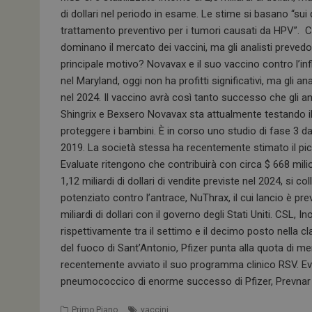
di dollari nel periodo in esame. Le stime si basano “sui
trattamento preventivo per i tumori causati da HPV”. C
dominano il mercato dei vaccini, ma gli analisti prevedo
principale motivo? Novavax e il suo vaccino contro l’
nel Maryland, oggi non ha profitti significativi, ma gli an
nel 2024. Il vaccino avrà così tanto successo che gli a
Shingrix e Bexsero Novavax sta attualmente testando 
proteggere i bambini. È in corso uno studio di fase 3 da 4
2019. La società stessa ha recentemente stimato il picco 
Evaluate ritengono che contribuirà con circa $ 668 milio
1,12 miliardi di dollari di vendite previste nel 2024, si 
potenziato contro l’antrace, NuThrax, il cui lancio è prev
miliardi di dollari con il governo degli Stati Uniti. CSL,
rispettivamente tra il settimo e il decimo posto nella cla
del fuoco di Sant’Antonio, Pfizer punta alla quota di 
recentemente avviato il suo programma clinico RSV. Eva
pneumococcico di enorme successo di Pfizer, Prevnar 13, 
Primo Piano
vaccini