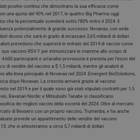
 dati positivi continui che dimostrano la sua efficacia come
on una quota del 90% nel 2017, le quattro Big Pharma oggi
no che la percentuale scenderà sotto l’80% entro il 2024. Il
influenza potenzialmente di grande successo. Novavax, con sede
alisti dicono che sarà in grado di incassare 2,65 miliardi di dollari
nalisti prevedono che supererà le entrate del 2014 di vaccini come
il suo vaccino RSV F per immunizzare le mamme allo scopo di
.600 partecipanti e un’analisi provvisoria è prevista per l’inizio del
di vendite del vaccino a $ 1,5 miliardi, mentre gli analisti di
ni alla linea principale di Novavax nel 2024. Emergent BioSolutions,
colloca dopo Novavax. La crescita arriverà grazie al vaccino
isto nel 2019 e per il quale sono già stati stipulati contratti per 1,5
 Inovio, Bavarian Nordic e Mitsubishi Tanabe si classificano
ssifica dei migliori vaccini della società del 2024. Oltre al mercato
mercato di Bexsero con un proprio vaccino, Trumenba, e ha anche
luate prevede un appiattimento delle vendite del vaccino
che si attesteranno a circa 5,7 miliardi di dollari.