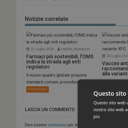
Notizie correlate
31 Luglio 2026
ironfish_distributor
Farmaci più sostenibili, l’OMS
30 Luglio 20
indica la strada agli enti
Vaccini ant
regolatori
raccomand
alla varian
Il nuovo quadro globale propone
standard comuni, procedure più...
Il Comitato pe
umano dell’EM
Primo Piano
Questo sito 
Primo Piano
Questo sito web ut
nostro sito web ac
LASCIA UN COMMENTO
più
Devi essere
connesso
per inviare un commento.