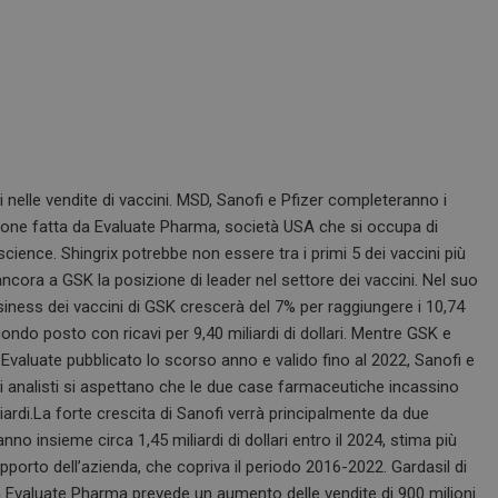
i nelle vendite di vaccini. MSD, Sanofi e Pfizer completeranno i
iezione fatta da Evaluate Pharma, società USA che si occupa di
 science. Shingrix potrebbe non essere tra i primi 5 dei vaccini più
 ancora a GSK la posizione di leader nel settore dei vaccini. Nel suo
usiness dei vaccini di GSK crescerà del 7% per raggiungere i 10,74
condo posto con ricavi per 9,40 miliardi di dollari. Mentre GSK e
 Evaluate pubblicato lo scorso anno e valido fino al 2022, Sanofi e
 gli analisti si aspettano che le due case farmaceutiche incassino
iliardi.La forte crescita di Sanofi verrà principalmente da due
no insieme circa 1,45 miliardi di dollari entro il 2024, stima più
rapporto dell’azienda, che copriva il periodo 2016-2022. Gardasil di
, ma Evaluate Pharma prevede un aumento delle vendite di 900 milioni