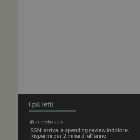
ARRAffinitySameSit
PHPSESSID
tracking-sites-
ironfish-session-id
ARRAffinity
I più letti
_ga_Z2VT792F98
21 Ottobre 2016
tracking-sites-
SSN: arriva la spending review indolore.
ironfish-tracking-
enable
Risparmi per 2 miliardi all’anno