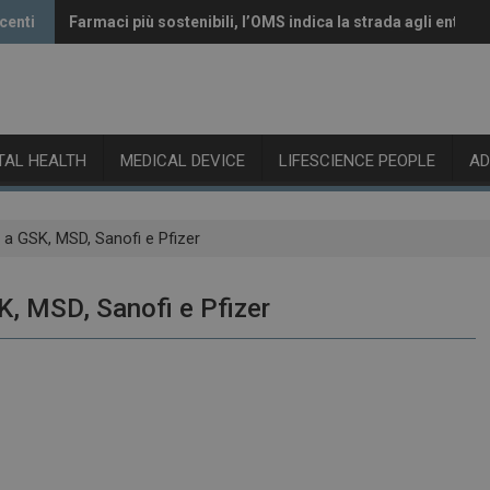
centi
Farmaci più sostenibili, l’OMS indica la strada agli enti re
Vaccini anti-Covid, il CHMP raccomanda l’aggiornamento 
ITAL HEALTH
MEDICAL DEVICE
LIFESCIENCE PEOPLE
A
p a GSK, MSD, Sanofi e Pfizer
K, MSD, Sanofi e Pfizer