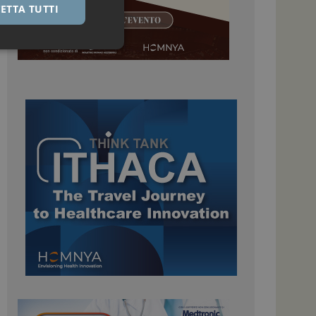
ETTA TUTTI
igazione sulle pagine
kie.
 Google Universal
nificativo del
tilizzato da Google.
stinguere utenti
o in modo casuale
uso in ogni richiesta
colare i dati di
apporti di analisi dei