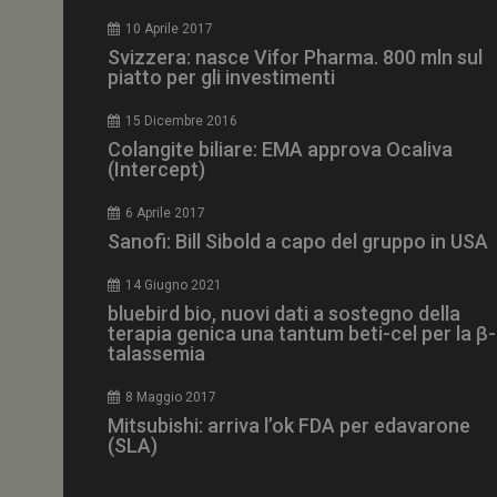
CookieScriptConse
10 Aprile 2017
Svizzera: nasce Vifor Pharma. 800 mln sul
piatto per gli investimenti
15 Dicembre 2016
NOME
Colangite biliare: EMA approva Ocaliva
(Intercept)
__Secure-ROLLOU
6 Aprile 2017
Sanofi: Bill Sibold a capo del gruppo in USA
tracking-sites-ironf
tracking-named-en
14 Giugno 2021
__Secure-YNID
bluebird bio, nuovi dati a sostegno della
terapia genica una tantum beti-cel per la β-
talassemia
8 Maggio 2017
VISITOR_PRIVACY_
Mitsubishi: arriva l’ok FDA per edavarone
(SLA)