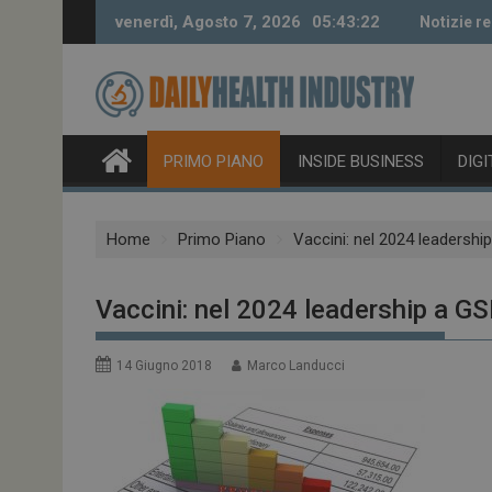
Skip
venerdì, Agosto 7, 2026
05:43:23
Notizie re
to
content
PRIMO PIANO
INSIDE BUSINESS
DIG
Home
Primo Piano
Vaccini: nel 2024 leadershi
Vaccini: nel 2024 leadership a GS
14 Giugno 2018
Marco Landucci