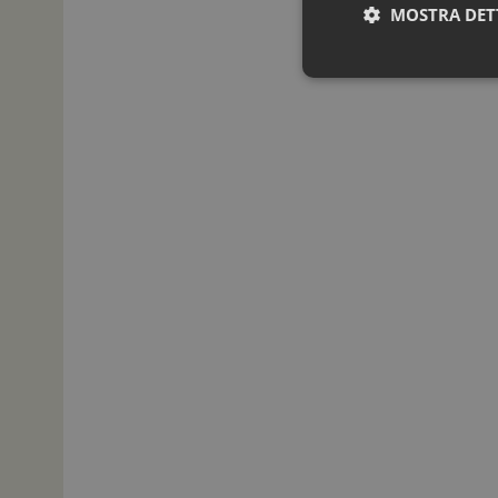
MOSTRA DET
I cookie necessari con
e l'accesso alle aree 
NOME
_ga