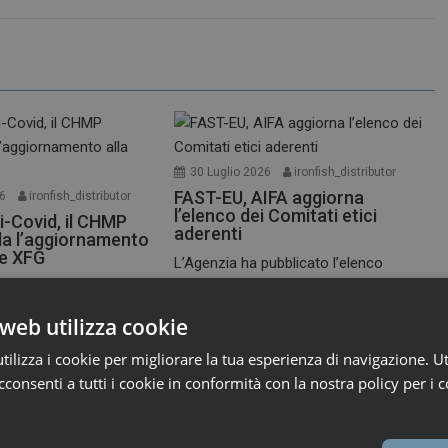
30 Luglio 2026
ironfish_distributor
FAST-EU, AIFA aggiorna
26
ironfish_distributor
l’elenco dei Comitati etici
i-Covid, il CHMP
aderenti
a l’aggiornamento
te XFG
L’Agenzia ha pubblicato l’elenco
r i medicinali per uso
aggiornato al 27 luglio dei...
A,...
Primo Piano
web utilizza cookie
ilizza i cookie per migliorare la tua esperienza di navigazione. Ut
consenti a tutti i cookie in conformità con la nostra policy per i c