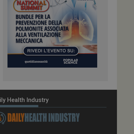
ome piattaforma di
el carico, questo
una sessione di
e gestite dallo
te sul linguaggio
erico utilizzato per
tente. Normalmente è
 il modo in cui
er il sito, ma un
di accesso per un
cazione per
 visitatore.
i Web eseguiti sulla
e utilizzato per il
i che le richieste
stradate allo stesso
ily Health Industry
zione.
gle Analytics per
azione per abilitare