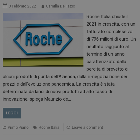
3 Febbraio 2022
Camilla De Fazio
Roche Italia chiude il
2021 in crescita, con un
fatturato complessivo
di 796 milioni di euro. Un
tracking-sites-
www.dailyhealthindustry.it
4
risultato raggiunto al
ironfish-session-id
settimane
2 giorni
termine di un anno
caratterizzato dalla
perdita di brevetto di
alcuni prodotti di punta dell’Azienda, dalla ri-negoziazione dei
ARRAffinity
Sessione
Microsoft Corporation
.www.dailyhealthindustry.it
prezzi e dall’evoluzione pandemica. La crescita è stata
determinata da lanci di nuovi prodotti ad alto tasso di
innovazione, spiega Maurizio de…
LEGGI
Primo Piano
Roche Italia
Leave a comment