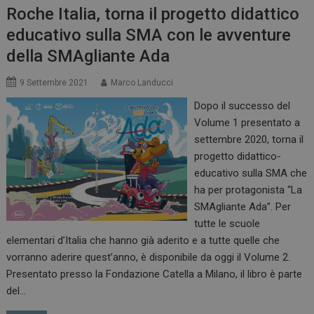
Roche Italia, torna il progetto didattico
educativo sulla SMA con le avventure
della SMAgliante Ada
_ga_Z2VT792F98
.dailyhealthindustry.it
1 anno 1
mese
9 Settembre 2021
Marco Landucci
Dopo il successo del
Volume 1 presentato a
settembre 2020, torna il
tracking-sites-
www.dailyhealthindustry.it
4
progetto didattico-
ironfish-tracking-
settimane
enable
2 giorni
educativo sulla SMA che
ha per protagonista “La
SMAgliante Ada”. Per
tutte le scuole
CookieScriptConsent
5 mesi 3
CookieScript
settimane
www.dailyhealthindustry.it
elementari d’Italia che hanno già aderito e a tutte quelle che
vorranno aderire quest’anno, è disponibile da oggi il Volume 2.
Presentato presso la Fondazione Catella a Milano, il libro è parte
del…