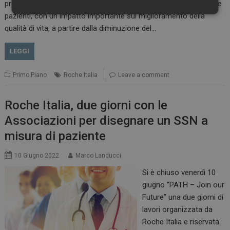
precoce e metastatica. Una nuova opportunità terapeutica per le
Necessari
Marketing
pazienti, con un impatto importante sul miglioramento della
qualità di vita, a partire dalla diminuzione del…
LEGGI
Primo Piano
Roche Italia
Leave a comment
Necessari
Marketing
Roche Italia, due giorni con le
I cookie necessari contribuiscono a rendere fruibile il
sito web abilitandone funzionalità di base quali la
Associazioni per disegnare un SSN a
navigazione sulle pagine e l'accesso alle aree
protette del sito. Il sito web non è in grado di
misura di paziente
funzionare correttamente senza questi cookie.
NOME
FORNITORE / DOMINIO
SCADENZA
10 Giugno 2022
Marco Landucci
_ga
1 anno 1
Google LLC
Si è chiuso venerdì 10
mese
.dailyhealthindustry.it
giugno “PATH – Join our
Future” una due giorni di
lavori organizzata da
Roche Italia e riservata