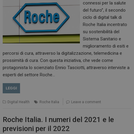
connessi per la salute
del futuro”, il secondo
ciclo di digital talk di
Roche Italia incentrato
su sostenibilità del
Sistema Sanitario e
miglioramento di esiti e
percorsi di cura, attraverso la digitalizzazione, telemedicina e
prossimità di cura. Con questa iniziativa, che vede come
PHPSESSID
Sessione
PHP.net
protagonista lo scienziato Ennio Tasciotti, attraverso interviste a
www.dailyhealthindustry.it
esperti del settore Roche…
LEGGI
Digital Health
Roche Italia
Leave a comment
Roche Italia. I numeri del 2021 e le
previsioni per il 2022