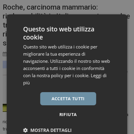
Roche, carcinoma mammario:
rimborsabilità in Italia per pertuzumab e
trastuzumab con ialuronidasi umana
Questo sito web utilizza
ricombinante per iniezione
cookie
sottocutanea
Questo sito web utilizza i cookie per
migliorare la tua esperienza di
12 Settembre 2022
Marco Landucci
navigazione. Utilizzando il nostro sito web
L’Agenzia Italiana del
acconsenti a tutti i cookie in conformità
Farmaco ha approvato
con la nostra policy per i cookie.
Leggi di
la rimborsabilità
più
dell’associazione a
dose fissa (FDC) di
ACCETTA TUTTI
pertuzumab e
trastuzumab di Roche
RIFIUTA
con ialuronidasi umana
ricombinante, somministrabile per iniezione sottocutanea nel
trattamento del carcinoma mammario HER2-positivo in fase
MOSTRA DETTAGLI