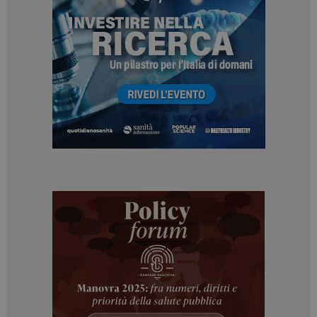
ARRAffinitySameSite
Sessione
Microsoft Corporation
.www.dailyhealthindustry.it