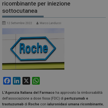
ricombinante per iniezione
sottocutanea
12 Settembre 2022
Marco Landucci
F
Li
X
W
a
n
h
L’Agenzia Italiana del Farmaco
ha approvato la rimborsabilità
ce
ke
at
dell’associazione a dose fissa (FDC) di
pertuzumab e
b
dI
s
trastuzumab
di
Roche
con
ialuronidasi umana ricombinante
,