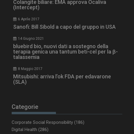
Colangite biliare: EMA approva Ocaliva
(Intercept)
6 Aprile 2017
Sanofi: Bill Sibold a capo del gruppo in USA
14 Giugno 2021
bluebird bio, nuovi dati a sostegno della
terapia genica una tantum beti-cel per la β-
talassemia
NOME
FORNITORE / DOMINIO
SCA
8 Maggio 2017
__Secure-ROLLOUT_TOKEN
.youtube.com
5 m
sett
Mitsubishi: arriva l’ok FDA per edavarone
(SLA)
Categorie
tracking-sites-ironfish-
www.dailyhealthindustry.it
tracking-named-enable
sett
2 g
Corporate Social Responsibility
(186)
Digital Health
(286)