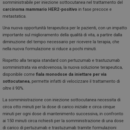
o
n
A
somministrabile per iniezione sottocutanea nel trattamento del
carcinoma mammario HER2-positivo
in fase precoce e
o
p
metastatica.
k
p
Una nuova opportunità terapeutica per le pazienti, con un impatto
importante sul miglioramento della qualità di vita, a partire dalla
diminuzione del tempo necessario per ricevere la terapia, che
nella nuova formulazione si riduce a pochi minuti.
Rispetto alla terapia standard con pertuzumab e trastuzumab
somministrata via endovenosa, la nuova soluzione terapeutica,
disponibile come
fiala monodose da iniettare per via
sottocutanea
, permette infatti di velocizzare il trattamento di
oltre il 90%.
La somministrazione con iniezione sottocutanea necessita di
circa otto minuti per la dose di carico iniziale e circa cinque
minuti per ogni dose di mantenimento successiva, in confronto
ai 150 minuti circa richiesti per la somministrazione di una dose
di carico di pertuzumab e trastuzumab tramite formulazioni