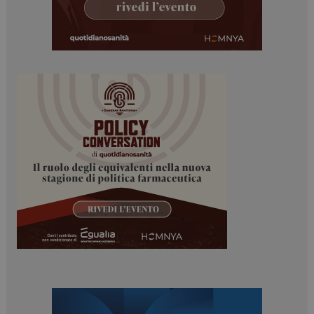
PHPSESSID
Sessione
PHP.net
www.dailyhealthindustry.it