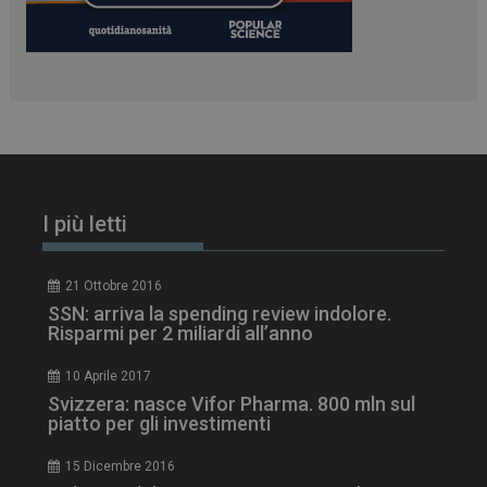
_ga_Z2VT792F98
.dailyhealthindustry.it
1 anno 1
mese
tracking-sites-
www.dailyhealthindustry.it
4
ironfish-tracking-
settimane
I più letti
enable
2 giorni
21 Ottobre 2016
SSN: arriva la spending review indolore.
CookieScriptConsent
5 mesi 3
CookieScript
settimane
Risparmi per 2 miliardi all’anno
www.dailyhealthindustry.it
10 Aprile 2017
Svizzera: nasce Vifor Pharma. 800 mln sul
piatto per gli investimenti
15 Dicembre 2016