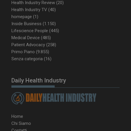
Health Industry Review
(20)
Health Industry TV
(40)
homepage
(1)
__Secure-YNID
.youtube.com
5 m
Inside Business
(1.150)
sett
Lifescience People
(445)
Medical Device
(485)
Patient Advocacy
(258)
Primo Piano
(9.855)
Senza categoria
(16)
Daily Health Industry
VISITOR_PRIVACY_METADATA
5 m
YouTube
sett
.youtube.com
Home
Chi Siamo
Contatti