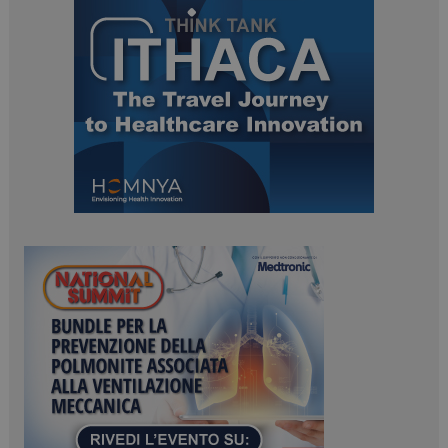
tracking-sites-
www.dailyhealthindustry.it
4
ironfish-session-id
settimane
2 giorni
ARRAffinity
Sessione
Microsoft Corporation
.www.dailyhealthindustry.it