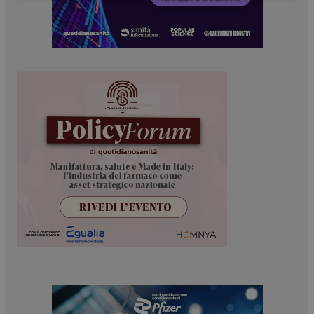
Necessari
Marketing
I cookie necessari contribuiscono a rendere fruibile il
sito web abilitandone funzionalità di base quali la
navigazione sulle pagine e l'accesso alle aree
protette del sito. Il sito web non è in grado di
funzionare correttamente senza questi cookie.
NOME
FORNITORE / DOMINIO
SCADENZA
_ga
1 anno 1
Google LLC
mese
.dailyhealthindustry.it