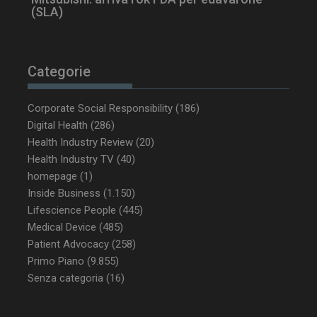
(SLA)
tracking-sites-
www.dailyhealthindustry.it
4
ironfish-tracking-
settimane
enable
2 giorni
Categorie
Corporate Social Responsibility
(186)
CookieScriptConsent
5 mesi 3
CookieScript
settimane
Digital Health
(286)
www.dailyhealthindustry.it
Health Industry Review
(20)
Health Industry TV
(40)
homepage
(1)
Inside Business
(1.150)
Lifescience People
(445)
Medical Device
(485)
Patient Advocacy
(258)
Primo Piano
(9.855)
Senza categoria
(16)