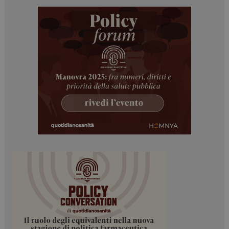
Necessari
Marketing
I cookie necessari contribuiscono a rendere fruibile il
sito web abilitandone funzionalità di base quali la
navigazione sulle pagine e l'accesso alle aree
protette del sito. Il sito web non è in grado di
funzionare correttamente senza questi cookie.
NOME
FORNITORE / DOMINIO
SCADENZA
_ga
1 anno 1
Google LLC
mese
.dailyhealthindustry.it