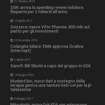
2 giorni
21 Ottobre 2016
SSN: arriva la spending review indolore.
Risparmi per 2 miliardi all’anno
ARRAffinity
Sessione
Microsoft Corporation
10 Aprile 2017
.www.dailyhealthindustry.it
Svizzera: nasce Vifor Pharma. 800 mln sul
piatto per gli investimenti
15 Dicembre 2016
Colangite biliare: EMA approva Ocaliva
(Intercept)
6 Aprile 2017
Sanofi: Bill Sibold a capo del gruppo in USA
14 Giugno 2021
bluebird bio, nuovi dati a sostegno della
terapia genica una tantum beti-cel per la β-
talassemia
_ga_Z2VT792F98
.dailyhealthindustry.it
1 anno 1
mese
8 Maggio 2017
Mitsubishi: arriva l’ok FDA per edavarone