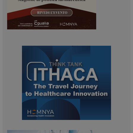
ARRAffinitySameSite
Sessione
Microsoft Corporation
.www.dailyhealthindustry.it