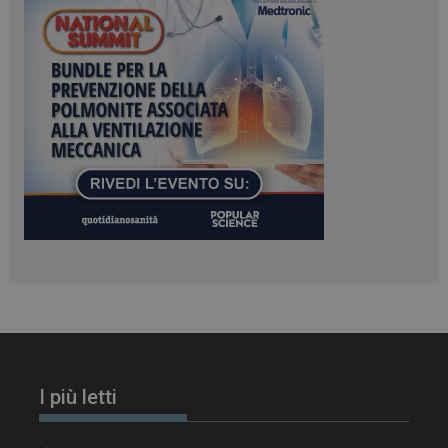
PHPSESSID
Sessione
PHP.net
www.dailyhealthindustry.it
I più letti
tracking-sites-
www.dailyhealthindustry.it
4
ironfish-session-id
settimane