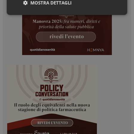
MOSTRA DETTAGLI
Necessari
Marketing
Necessari
Marketing
I cookie necessari contribuiscono a rendere fruibile il
sito web abilitandone funzionalità di base quali la
navigazione sulle pagine e l'accesso alle aree
protette del sito. Il sito web non è in grado di
funzionare correttamente senza questi cookie.
NOME
FORNITORE / DOMINIO
SCADENZA
_ga
1 anno 1
Google LLC
mese
.dailyhealthindustry.it