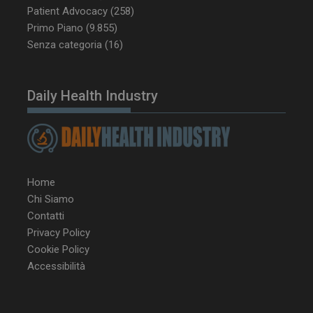
Patient Advocacy
(258)
Primo Piano
(9.855)
Senza categoria
(16)
Daily Health Industry
NOME
FORNITORE / DOMINIO
SCA
__Secure-ROLLOUT_TOKEN
.youtube.com
5 m
sett
Home
Chi Siamo
tracking-sites-ironfish-
www.dailyhealthindustry.it
Contatti
tracking-named-enable
sett
Privacy Policy
2 g
Cookie Policy
Accessibilità
__Secure-YNID
.youtube.com
5 m