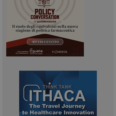
ARRAffinitySameSite
Sessione
Microsoft Corporation
.www.dailyhealthindustry.it