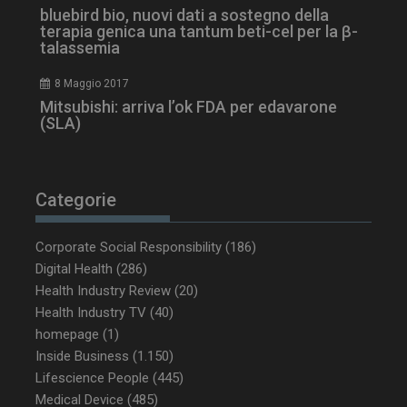
mese
bluebird bio, nuovi dati a sostegno della
terapia genica una tantum beti-cel per la β-
talassemia
8 Maggio 2017
tracking-sites-
www.dailyhealthindustry.it
4
Mitsubishi: arriva l’ok FDA per edavarone
ironfish-tracking-
settimane
(SLA)
enable
2 giorni
Categorie
CookieScriptConsent
5 mesi 3
CookieScript
settimane
www.dailyhealthindustry.it
Corporate Social Responsibility
(186)
Digital Health
(286)
Health Industry Review
(20)
Health Industry TV
(40)
homepage
(1)
Inside Business
(1.150)
Lifescience People
(445)
Medical Device
(485)