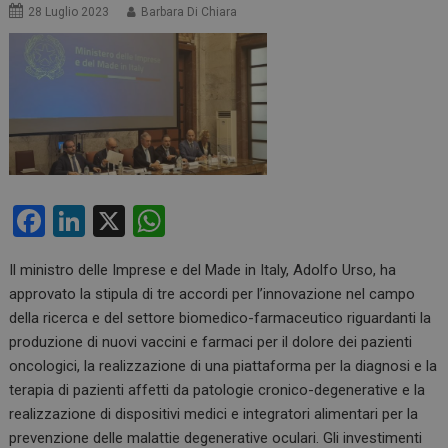
28 Luglio 2023
Barbara Di Chiara
F
Li
X
W
a
n
h
Il ministro delle Imprese e del Made in Italy, Adolfo Urso, ha
ce
ke
at
approvato la stipula di tre accordi per l’innovazione nel campo
b
dI
s
della ricerca e del settore biomedico-farmaceutico riguardanti la
o
n
A
produzione di nuovi vaccini e farmaci per il dolore dei pazienti
oncologici, la realizzazione di una piattaforma per la diagnosi e la
o
p
terapia di pazienti affetti da patologie cronico-degenerative e la
k
p
realizzazione di dispositivi medici e integratori alimentari per la
prevenzione delle malattie degenerative oculari. Gli investimenti