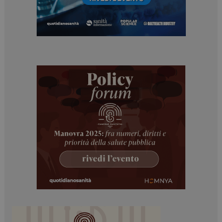
Necessari
Marketing
I cookie necessari contribuiscono a rendere fruibile il
sito web abilitandone funzionalità di base quali la
navigazione sulle pagine e l'accesso alle aree
protette del sito. Il sito web non è in grado di
funzionare correttamente senza questi cookie.
NOME
FORNITORE / DOMINIO
SCADENZA
_ga
1 anno 1
Google LLC
mese
.dailyhealthindustry.it