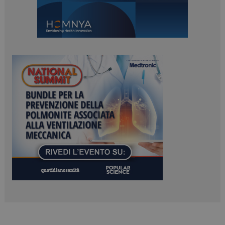
PHPSESSID
Sessione
PHP.net
www.dailyhealthindustry.it