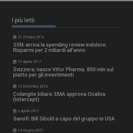
tracking-sites-
www.dailyhealthindustry.it
4
ironfish-session-id
settimane
2 giorni
I più letti
21 Ottobre 2016
ARRAffinity
Sessione
SSN: arriva la spending review indolore.
Microsoft Corporation
.www.dailyhealthindustry.it
Risparmi per 2 miliardi all’anno
10 Aprile 2017
Svizzera: nasce Vifor Pharma. 800 mln sul
piatto per gli investimenti
15 Dicembre 2016
Colangite biliare: EMA approva Ocaliva
(Intercept)
6 Aprile 2017
Sanofi: Bill Sibold a capo del gruppo in USA
14 Giugno 2021
_ga_Z2VT792F98
.dailyhealthindustry.it
1 anno 1