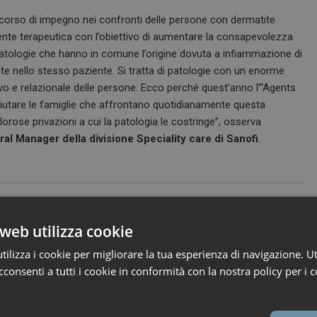
ercorso di impegno nei confronti delle persone con dermatite
ente terapeutica con l’obiettivo di aumentare la consapevolezza
e patologie che hanno in comune l’origine dovuta a infiammazione di
 nello stesso paziente. Si tratta di patologie con un enorme
motivo e relazionale delle persone. Ecco perché quest’anno l’“Agents
iutare le famiglie che affrontano quotidianamente questa
orose privazioni a cui la patologia le costringe”, osserva
al Manager della divisione Speciality care di Sanofi
.
web utilizza cookie
ilizza i cookie per migliorare la tua esperienza di navigazione. Ut
consenti a tutti i cookie in conformità con la nostra policy per i c
30 Luglio 2026
ironfish_distributor
FAST-EU, AIFA aggiorna
26
ironfish_distributor