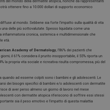
nti del mondo della dermatite atopica, nonché da rappresentanti
otrà ottenere fino a 10.000 dollari di supporto economico
 diffuse al mondo. Sebbene sia forte l’impatto sulla qualità di vita
ta una delle più sottovalutate. Spesso liquidata come una
ia infiammatoria cronica, sistemica e multidimensionale che
le età.
merican Academy of Dermatology
, l’86% dei pazienti che
giorni; il 61% considera il prurito insopportabile, il 55% riporta un
4% la propria vita sociale e ricreativa risulta compromessa; più del
a quando ad esserne colpiti sono i bambini e gli adolescenti. Le
rsi dei bisogni specifici di bambini e/o adolescenti con dermatite
erisce di aver perso almeno un giorno di lavoro nel mese
olescenti con dermatite atopica riferiscono di soffrire essi stessi
ortante sia il peso emotivo e l’impatto di questa malattia