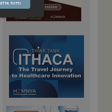
ETTA TUTTI
igazione sulle pagine
kie.
 Google Universal
nificativo del
tilizzato da Google.
stinguere utenti
o in modo casuale
uso in ogni richiesta
colare i dati di
apporti di analisi dei