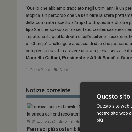
“Quello che abbiamo tracciato negli ultimi anni è un p
atopica. Un percorso che va ben oltre la sfera prettam
della comunità rispetto all’impatto di questa e di altr
tipo 2 e che spesso si presentano contemporaneamente
impatto sulla qualità di vita e sull’equilibrio fisico, e
of Change” Challenge è a caccia di idee che possano a
complessa malattia a vivere una vita piena, senza le dol
Marcello Cattani, Presidente e AD di Sanofi e Gener
Primo Piano
Sanofi
Notizie correlate
Questo sito 
Questo sito web ut
nostro sito web ac
più
31 Luglio 2026
ironfish_distributor
Farmaci più sostenibili, l’OMS
30 Luglio 20