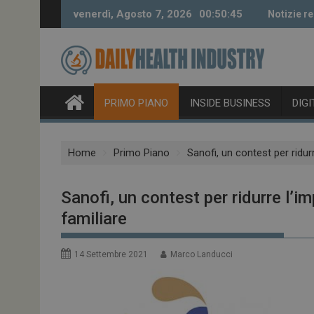
Skip
venerdì, Agosto 7, 2026
00:50:46
Notizie re
to
content
PRIMO PIANO
INSIDE BUSINESS
DIG
Home
Primo Piano
Sanofi, un contest per ridurr
Sanofi, un contest per ridurre l’i
familiare
14 Settembre 2021
Marco Landucci