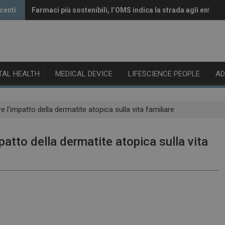
centi
Farmaci più sostenibili, l’OMS indica la strada agli enti re
Vaccini anti-Covid, il CHMP raccomanda l’aggiornamento 
ITAL HEALTH
MEDICAL DEVICE
LIFESCIENCE PEOPLE
A
e l’impatto della dermatite atopica sulla vita familiare
mpatto della dermatite atopica sulla vita