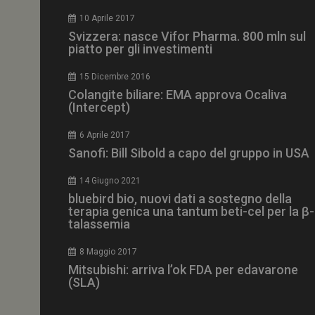
CookieScriptConse
10 Aprile 2017
Svizzera: nasce Vifor Pharma. 800 mln sul
piatto per gli investimenti
15 Dicembre 2016
NOME
Colangite biliare: EMA approva Ocaliva
(Intercept)
__Secure-ROLLOU
6 Aprile 2017
Sanofi: Bill Sibold a capo del gruppo in USA
tracking-sites-ironf
tracking-named-en
14 Giugno 2021
__Secure-YNID
bluebird bio, nuovi dati a sostegno della
terapia genica una tantum beti-cel per la β-
talassemia
8 Maggio 2017
VISITOR_PRIVACY_
Mitsubishi: arriva l’ok FDA per edavarone
(SLA)