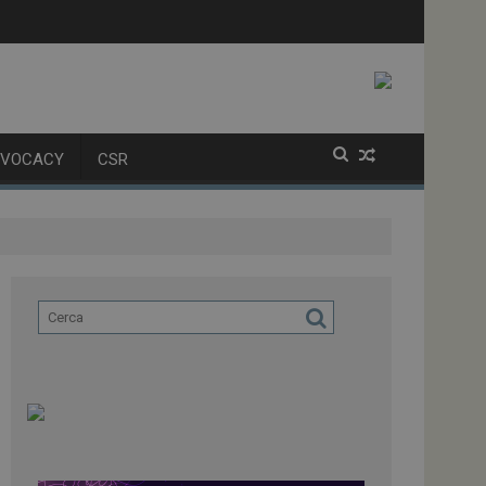
golatori
alla variante XFG
DVOCACY
CSR