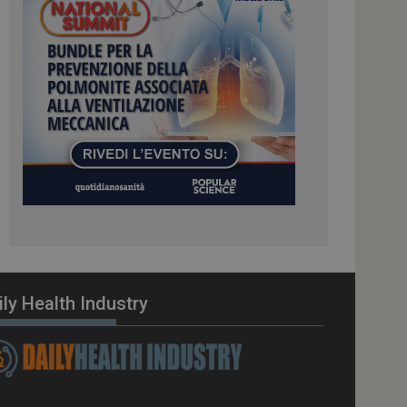
ome piattaforma di
el carico, questo
una sessione di
e gestite dallo
te sul linguaggio
erico utilizzato per
tente. Normalmente è
 il modo in cui
er il sito, ma un
di accesso per un
cazione per
 visitatore.
i Web eseguiti sulla
e utilizzato per il
i che le richieste
stradate allo stesso
ily Health Industry
zione.
gle Analytics per
azione per abilitare