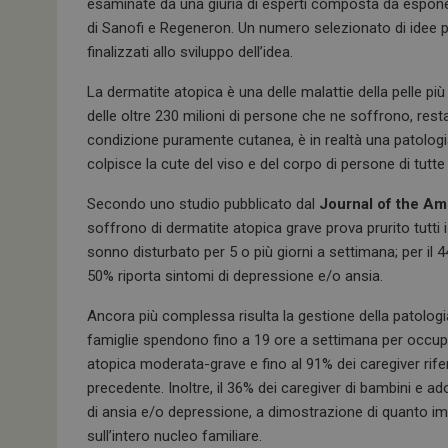
esaminate da una giuria di esperti composta da espone
di Sanofi e Regeneron. Un numero selezionato di idee p
finalizzati allo sviluppo dell’idea.
La dermatite atopica è una delle malattie della pelle più
delle oltre 230 milioni di persone che ne soffrono, res
condizione puramente cutanea, è in realtà una patolog
colpisce la cute del viso e del corpo di persone di tutte 
Secondo uno studio pubblicato dal
Journal of the A
soffrono di dermatite atopica grave prova prurito tutti i 
sonno disturbato per 5 o più giorni a settimana; per il 4
50% riporta sintomi di depressione e/o ansia.
Ancora più complessa risulta la gestione della patologi
famiglie spendono fino a 19 ore a settimana per occupa
atopica moderata-grave e fino al 91% dei caregiver rif
precedente. Inoltre, il 36% dei caregiver di bambini e ad
di ansia e/o depressione, a dimostrazione di quanto imp
sull’intero nucleo familiare.