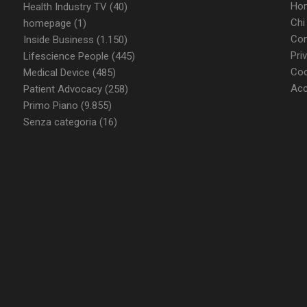
Ho
Health Industry TV
(40)
nt
5 mesi 3
Questo cookie viene utilizzato dal ser
CookieScript
settimane
Script.com per ricordare le preferenz
www.dailyhealthindustry.it
Chi
homepage
(1)
cookie dei visitatori. È necessario che
di Cookie-Script.com funzioni corret
Con
Inside Business
(1.150)
Pri
Lifescience People
(445)
Coo
Medical Device
(485)
Acc
Patient Advocacy
(258)
FORNITORE / DOMINIO
SCADENZA
DESCRIZIONE
Primo Piano
(9.855)
T_TOKEN
.youtube.com
5 mesi 4
Questo cookie è impostato d
settimane
gestione dell'autenticazione e
Senza categoria
(16)
personalizzazione dell’esperi
ish-
www.dailyhealthindustry.it
4
Questo cookie è impostato da
able
settimane
abilitare il sistema di tracking
2 giorni
utenti loggato con identity p
.youtube.com
5 mesi 4
Questo cookie è impostato d
settimane
tenere traccia delle preferenze
video di Youtube incorporati 
determinare se il visitatore de
utilizzando la nuova o la vec
dell'interfaccia di Youtube.
METADATA
5 mesi 4
Questo cookie viene utilizza
YouTube
settimane
le scelte di consenso e privacy
.youtube.com
loro interazione con il sito. Re
consenso del visitatore riguar
e impostazioni sulla privacy,
loro preferenze siano onorate