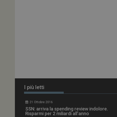
ARRAffinitySameSit
PHPSESSID
tracking-sites-
ironfish-session-id
ARRAffinity
I più letti
_ga_Z2VT792F98
21 Ottobre 2016
tracking-sites-
SSN: arriva la spending review indolore.
ironfish-tracking-
enable
Risparmi per 2 miliardi all’anno