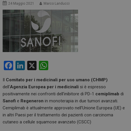
24 Maggio 2021
Marco Landucci
F
Li
X
W
a
n
h
Il
Comitato per i medicinali per uso umano (CHMP)
ce
ke
at
dell’
Agenzia Europea per i medicinali
si è espresso
b
dI
s
positivamente nei confronti dell’inibitore di PD-1
cemiplimab
di
o
n
A
Sanofi
e
Regeneron
in monoterapia in due tumori avanzati.
Cemiplimab è attualmente approvato nell’Unione Europea (UE) e
o
p
in altri Paesi per il trattamento dei pazienti con carcinoma
k
p
cutaneo a cellule squamose avanzato (CSCC)