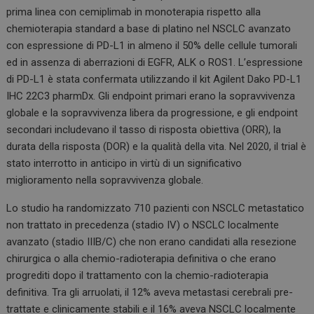
prima linea con cemiplimab in monoterapia rispetto alla
chemioterapia standard a base di platino nel NSCLC avanzato
con espressione di PD-L1 in almeno il 50% delle cellule tumorali
ed in assenza di aberrazioni di EGFR, ALK o ROS1. L’espressione
di PD-L1 è stata confermata utilizzando il kit Agilent Dako PD-L1
IHC 22C3 pharmDx. Gli endpoint primari erano la sopravvivenza
globale e la sopravvivenza libera da progressione, e gli endpoint
secondari includevano il tasso di risposta obiettiva (ORR), la
durata della risposta (DOR) e la qualità della vita. Nel 2020, il trial è
stato interrotto in anticipo in virtù di un significativo
miglioramento nella sopravvivenza globale.
Lo studio ha randomizzato 710 pazienti con NSCLC metastatico
non trattato in precedenza (stadio IV) o NSCLC localmente
avanzato (stadio IIIB/C) che non erano candidati alla resezione
chirurgica o alla chemio-radioterapia definitiva o che erano
progrediti dopo il trattamento con la chemio-radioterapia
definitiva. Tra gli arruolati, il 12% aveva metastasi cerebrali pre-
trattate e clinicamente stabili e il 16% aveva NSCLC localmente