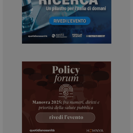
ARRAffinitySameSite
Sessione
Microsoft Corporation
.www.dailyhealthindustry.it
PHPSESSID
Sessione
PHP.net
www.dailyhealthindustry.it