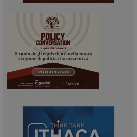
tracking-sites-
www.dailyhealthindustry.it
4
ironfish-session-id
settimane
2 giorni
ARRAffinity
Sessione
Microsoft Corporation
.www.dailyhealthindustry.it