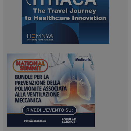
_ga_Z2VT792F98
.dailyhealthindustry.it
1 anno 1
mese
tracking-sites-
www.dailyhealthindustry.it
4
ironfish-tracking-
settimane
enable
2 giorni