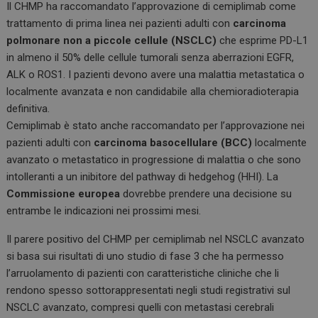
Il CHMP ha raccomandato l’approvazione di cemiplimab come
trattamento di prima linea nei pazienti adulti con
carcinoma
polmonare non a piccole cellule (NSCLC)
che esprime PD-L1
in almeno il 50% delle cellule tumorali senza aberrazioni EGFR,
ALK o ROS1. I pazienti devono avere una malattia metastatica o
localmente avanzata e non candidabile alla chemioradioterapia
definitiva.
Cemiplimab è stato anche raccomandato per l’approvazione nei
pazienti adulti con
carcinoma basocellulare (BCC)
localmente
avanzato o metastatico in progressione di malattia o che sono
intolleranti a un inibitore del pathway di hedgehog (HHI). La
Commissione europea
dovrebbe prendere una decisione su
entrambe le indicazioni nei prossimi mesi.
Il parere positivo del CHMP per cemiplimab nel NSCLC avanzato
si basa sui risultati di uno studio di fase 3 che ha permesso
l’arruolamento di pazienti con caratteristiche cliniche che li
rendono spesso sottorappresentati negli studi registrativi sul
NSCLC avanzato, compresi quelli con metastasi cerebrali