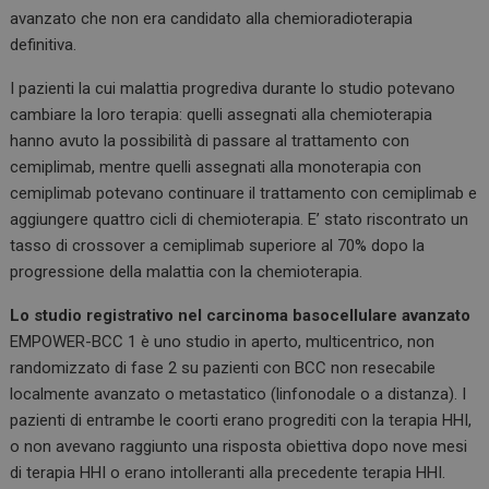
avanzato che non era candidato alla chemioradioterapia
definitiva.
I pazienti la cui malattia progrediva durante lo studio potevano
cambiare la loro terapia: quelli assegnati alla chemioterapia
hanno avuto la possibilità di passare al trattamento con
cemiplimab, mentre quelli assegnati alla monoterapia con
cemiplimab potevano continuare il trattamento con cemiplimab e
aggiungere quattro cicli di chemioterapia. E’ stato riscontrato un
tasso di crossover a cemiplimab superiore al 70% dopo la
progressione della malattia con la chemioterapia.
Lo studio registrativo nel carcinoma basocellulare avanzato
EMPOWER-BCC 1 è uno studio in aperto, multicentrico, non
randomizzato di fase 2 su pazienti con BCC non resecabile
localmente avanzato o metastatico (linfonodale o a distanza). I
pazienti di entrambe le coorti erano progrediti con la terapia HHI,
o non avevano raggiunto una risposta obiettiva dopo nove mesi
di terapia HHI o erano intolleranti alla precedente terapia HHI.