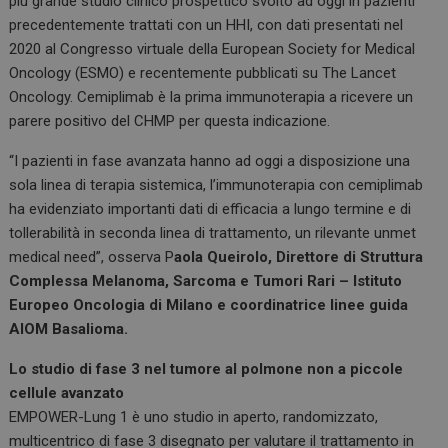
più grande studio clinico prospettico svolto ad oggi in pazienti
precedentemente trattati con un HHI, con dati presentati nel
2020 al Congresso virtuale della European Society for Medical
Oncology (ESMO) e recentemente pubblicati su The Lancet
Oncology. Cemiplimab è la prima immunoterapia a ricevere un
parere positivo del CHMP per questa indicazione.
“I pazienti in fase avanzata hanno ad oggi a disposizione una
sola linea di terapia sistemica, l’immunoterapia con cemiplimab
ha evidenziato importanti dati di efficacia a lungo termine e di
tollerabilità in seconda linea di trattamento, un rilevante unmet
medical need”, osserva P
aola Queirolo, Direttore di Struttura
Complessa Melanoma, Sarcoma e Tumori Rari – Istituto
Europeo Oncologia di Milano e coordinatrice linee guida
AIOM Basalioma.
Lo studio di fase 3 nel tumore al polmone non a piccole
cellule avanzato
EMPOWER-Lung 1 è uno studio in aperto, randomizzato,
multicentrico di fase 3 disegnato per valutare il trattamento in