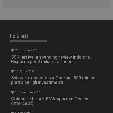
CookieScriptConsent
5 mesi 3
CookieScript
settimane
www.dailyhealthindustry.it
I più letti
21 Ottobre 2016
SSN: arriva la spending review indolore.
Risparmi per 2 miliardi all’anno
10 Aprile 2017
Svizzera: nasce Vifor Pharma. 800 mln sul
piatto per gli investimenti
15 Dicembre 2016
Colangite biliare: EMA approva Ocaliva
NOME
FORNITORE / DOMINIO
SCA
(Intercept)
__Secure-ROLLOUT_TOKEN
.youtube.com
5 m
sett