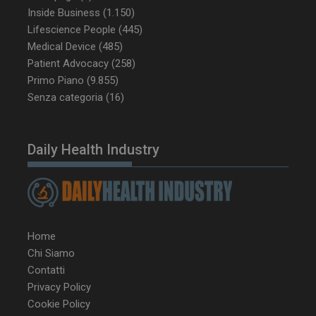
Inside Business
(1.150)
Lifescience People
(445)
Medical Device
(485)
VISITOR_PRIVACY_METADATA
5 m
YouTube
sett
.youtube.com
Patient Advocacy
(258)
Primo Piano
(9.855)
Senza categoria
(16)
Daily Health Industry
Home
YSC
Ses
Google LLC
Chi Siamo
.youtube.com
Contatti
Privacy Policy
Cookie Policy
VISITOR_INFO1_LIVE
5 m
Google LLC