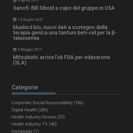
6 Aprile 2017
Sanofi: Bill Sibold a capo del gruppo in USA
14 Giugno 2021
bluebird bio, nuovi dati a sostegno della
terapia genica una tantum beti-cel per la β-
tracking-sites-ironfish-
www.dailyhealthindustry.it
talassemia
tracking-named-enable
sett
2 g
8 Maggio 2017
Mitsubishi: arriva l’ok FDA per edavarone
(SLA)
__Secure-YNID
.youtube.com
5 m
sett
Categorie
Corporate Social Responsibility
(186)
Digital Health
(286)
Health Industry Review
(20)
Health Industry TV
(40)
homepage
(1)