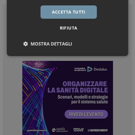
ACCETTA TUTTI
RIFIUTA
MOSTRA DETTAGLI
Necessari
Marketing
Necessari
Marketing
I cookie necessari contribuiscono a rendere fruibile il
sito web abilitandone funzionalità di base quali la
navigazione sulle pagine e l'accesso alle aree
protette del sito. Il sito web non è in grado di
funzionare correttamente senza questi cookie.