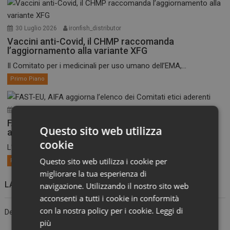
30 Luglio 2026
ironfish_distributor
Vaccini anti-Covid, il CHMP raccomanda
l’aggiornamento alla variante XFG
Il Comitato per i medicinali per uso umano dell’EMA,...
Primo Piano
30 Luglio 2026
ironfish_distributor
FAST-EU, AIFA aggiorna l’elenco dei Comitati etici
Questo sito web utilizza
aderenti
cookie
L’Agenzia ha pubblicato l’elenco aggiornato al 27 luglio dei...
Questo sito web utilizza i cookie per
Primo Piano
migliorare la tua esperienza di
LASCIA UN COMMENTO
navigazione. Utilizzando il nostro sito web
acconsenti a tutti i cookie in conformità
con la nostra policy per i cookie.
Leggi di
Devi essere
connesso
per inviare un commento.
più