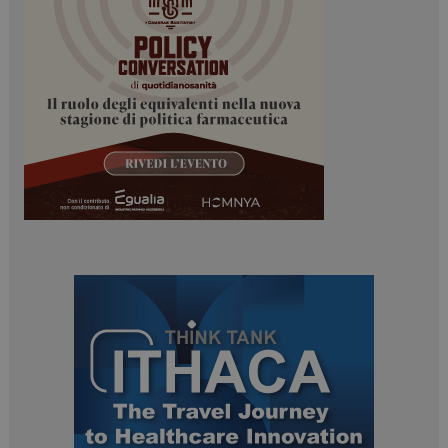
ARRAffinitySameSite
Sessione
Microsoft Corporation
.www.dailyhealthindustry.it