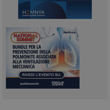
PHPSESSID
Sessione
PHP.net
www.dailyhealthindustry.it