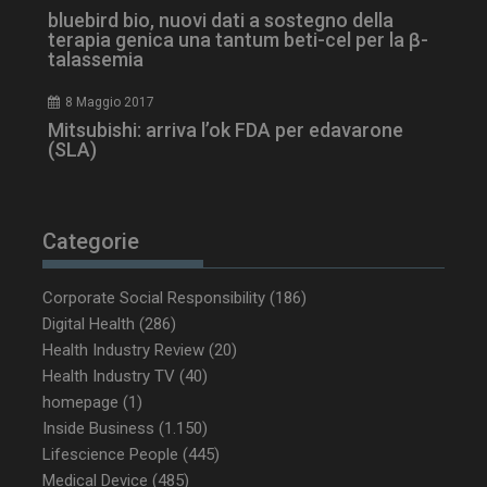
mese
bluebird bio, nuovi dati a sostegno della
terapia genica una tantum beti-cel per la β-
talassemia
8 Maggio 2017
tracking-sites-
www.dailyhealthindustry.it
4
Mitsubishi: arriva l’ok FDA per edavarone
ironfish-tracking-
settimane
(SLA)
enable
2 giorni
Categorie
CookieScriptConsent
5 mesi 3
CookieScript
settimane
www.dailyhealthindustry.it
Corporate Social Responsibility
(186)
Digital Health
(286)
Health Industry Review
(20)
Health Industry TV
(40)
homepage
(1)
Inside Business
(1.150)
Lifescience People
(445)
Medical Device
(485)