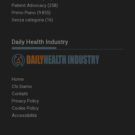
Patient Advocacy
(258)
Primo Piano
(9.855)
Senza categoria
(16)
Daily Health Industry
NOME
FORNITORE / DOMINIO
SCA
__Secure-ROLLOUT_TOKEN
.youtube.com
5 m
sett
Home
Chi Siamo
tracking-sites-ironfish-
www.dailyhealthindustry.it
Contatti
tracking-named-enable
sett
Privacy Policy
2 g
Cookie Policy
Accessibilità