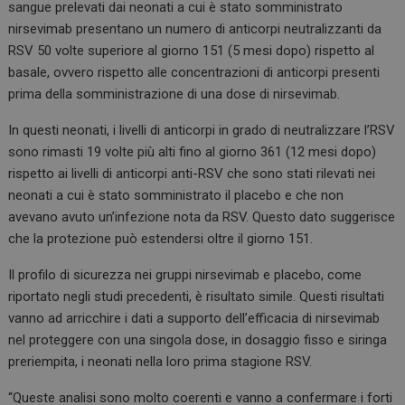
sangue prelevati dai neonati a cui è stato somministrato
nirsevimab presentano un numero di anticorpi neutralizzanti da
RSV 50 volte superiore al giorno 151 (5 mesi dopo) rispetto al
basale, ovvero rispetto alle concentrazioni di anticorpi presenti
prima della somministrazione di una dose di nirsevimab.
In questi neonati, i livelli di anticorpi in grado di neutralizzare l’RSV
sono rimasti 19 volte più alti fino al giorno 361 (12 mesi dopo)
rispetto ai livelli di anticorpi anti-RSV che sono stati rilevati nei
neonati a cui è stato somministrato il placebo e che non
avevano avuto un’infezione nota da RSV. Questo dato suggerisce
che la protezione può estendersi oltre il giorno 151.
Il profilo di sicurezza nei gruppi nirsevimab e placebo, come
riportato negli studi precedenti, è risultato simile. Questi risultati
vanno ad arricchire i dati a supporto dell’efficacia di nirsevimab
nel proteggere con una singola dose, in dosaggio fisso e siringa
preriempita, i neonati nella loro prima stagione RSV.
“Queste analisi sono molto coerenti e vanno a confermare i forti