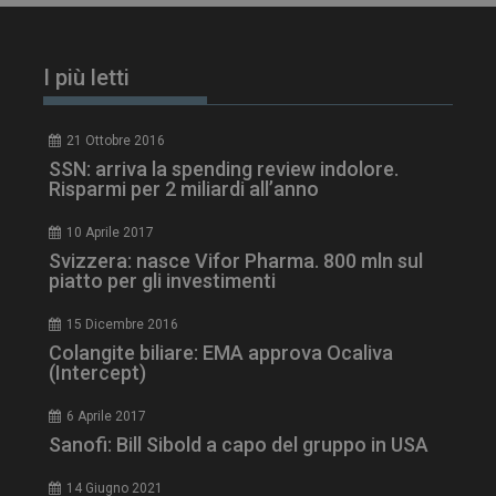
tracking-sites-
www.dailyhealthindustry.it
4
ironfish-session-id
settimane
2 giorni
I più letti
21 Ottobre 2016
ARRAffinity
Sessione
Microsoft Corporation
SSN: arriva la spending review indolore.
.www.dailyhealthindustry.it
Risparmi per 2 miliardi all’anno
10 Aprile 2017
Svizzera: nasce Vifor Pharma. 800 mln sul
piatto per gli investimenti
15 Dicembre 2016
Colangite biliare: EMA approva Ocaliva
(Intercept)
6 Aprile 2017
Sanofi: Bill Sibold a capo del gruppo in USA
14 Giugno 2021
_ga_Z2VT792F98
.dailyhealthindustry.it
1 anno 1