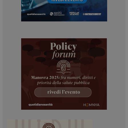
Necessari
Marketing
I cookie necessari contribuiscono a rendere fruibile il
sito web abilitandone funzionalità di base quali la
navigazione sulle pagine e l'accesso alle aree
protette del sito. Il sito web non è in grado di
funzionare correttamente senza questi cookie.
NOME
FORNITORE / DOMINIO
SCADENZA
_ga
1 anno 1
Google LLC
mese
.dailyhealthindustry.it