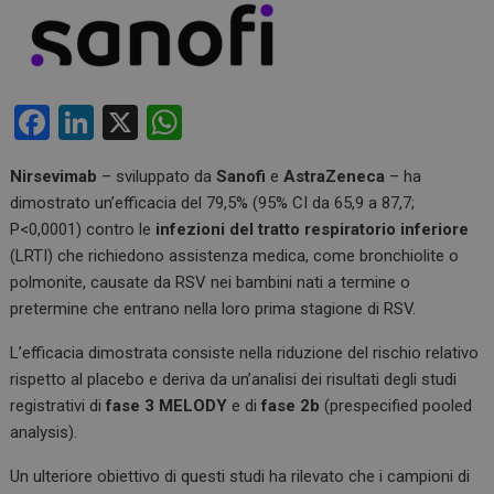
F
Li
X
W
a
n
h
Nirsevimab
– sviluppato da
Sanofi
e
AstraZeneca
– ha
ce
ke
at
dimostrato un’efficacia del 79,5% (95% CI da 65,9 a 87,7;
b
dI
s
P<0,0001) contro le
infezioni del tratto respiratorio inferiore
o
n
A
(LRTI) che richiedono assistenza medica, come bronchiolite o
polmonite, causate da RSV nei bambini nati a termine o
o
p
pretermine che entrano nella loro prima stagione di RSV.
k
p
L’efficacia dimostrata consiste nella riduzione del rischio relativo
rispetto al placebo e deriva da un’analisi dei risultati degli studi
registrativi di
fase 3 MELODY
e di
fase 2b
(prespecified pooled
analysis).
Un ulteriore obiettivo di questi studi ha rilevato che i campioni di