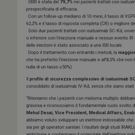
· ORR è stata del
79,7%
nei pazienti trattati con isatux
prespecificata di efficacia.
· Con un follow-up mediano di 10 mesi, il tasso di VGPR
ARRAffinitySameSit
62,2% e il tasso di risposta completa (CR) o migliore d
· Solo due pazienti trattati con isatuximab SC-Kd, ovvero
o inferiore con l’iniezione manuale e nessun evento IR 
delle iniezioni è stato associato a una ISR locale.
PHPSESSID
· Dopo il trattamento con entrambi i metodi, la
maggior 
che ha preferito l’iniezione manuale e all’8,5% che non
nulla di un tasso ≤50%).
Il
profilo di sicurezza complessivo di isatuximab S
tracking-sites-
ironfish-session-id
consolidato di isatuximab IV-Kd, senza che siano stati o
ARRAffinity
“Riteniamo che i pazienti con mieloma multiplo debban
gravosa e riconosciamo il fondamentale ruolo svolto dag
Mehul Desai, Vice President, Medical Affairs, Enab
abbiamo voluto sviluppare un iniettore indossabile che 
_ga_Z2VT792F98
sia per gli operatori sanitari. I risultati degli studi 
ambizione e confermano il potenziale dell’iniettore indo