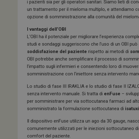
i pazienti sia per gli operatori sanitari. Siamo lieti di co
un trattamento per il mieloma multiplo, e attendiamo c
opzione di somministrazione alla comunità del mieloma
I vantaggi dell’OBI
L’OBI ha il potenziale per migliorare l’esperienza comp
studi e sondaggi suggeriscono che l’uso di un OBI pu
soddisfazione del paziente
rispetto ai metodi di
somm
OBI potrebbe anche semplificare il processo di sommin
l’impatto sugli infermieri e consentendo loro di muover
somministrazione con l’iniettore senza intervento man
Lo studio di fase III IRAKLIA e lo studio di fase II IZAL
senza intervento manuale. Si tratta di
enFuse
– svilup
per somministrare per via sottocutanea farmaci ad alto
somministrato la formulazione sottocutanea di
isatux
Il dispositivo enFuse utilizza un ago da 30 gauge, nascos
comunemente utilizzati per le iniezioni sottocutaneo d
comfort del paziente.