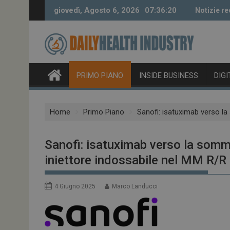
Skip
giovedì, Agosto 6, 2026
07:36:21
Notizie re
to
content
PRIMO PIANO
INSIDE BUSINESS
DIG
Home
Primo Piano
Sanofi: isatuximab verso l
Sanofi: isatuximab verso la somm
iniettore indossabile nel MM R/R
4 Giugno 2025
Marco Landucci