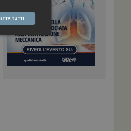
ETTA TUTTI
igazione sulle pagine
kie.
 Google Universal
nificativo del
tilizzato da Google.
stinguere utenti
o in modo casuale
uso in ogni richiesta