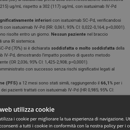
(215) ug/mL rispetto a 302 (117) ug/mL con isatuximab IV-Pd
gnificativamente inferiori
con isatuximab SC-Pd, verificandosi
tati con isatuximab IV-Pd (RR: 0,061; 95% CI: 0,022-0,164; p<0,0001).
ono risolte entro un giorno.
Nessun paziente
nel braccio
i una IR sistemica.
 SC-Pd (70%) si è dichiarata
soddisfatta o molto soddisfatta
della
mab IV-Pd, dimostrando l’impatto positivo di questo metodo
ente (OR 2,036; 95% CI: 1,425-2,908; p=0,0001).
omministrato con successo senza rischi significativi legati al
one (PFS)
a 12 mesi sono stati simili, raggiungendo il
66,1%
per i
 dei pazienti trattati con isatuximab IV-Pd (HR 0,985; 95% CI:
web utilizza cookie
 osservato in questo studio è coerente con il profilo di sicurezza
volmente inferiore di reazioni sistemiche all’infusione.
Non
ilizza i cookie per migliorare la tua esperienza di navigazione. Ut
eccezione di reazioni locali di basso grado nel sito di iniezione
consenti a tutti i cookie in conformità con la nostra policy per i c
he si sono verificate con una bassa incidenza (0,4%, n=19/5.145