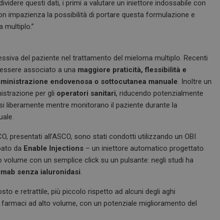
ndividere questi dati, i primi a valutare un iniettore indossabile con
on impazienza la possibilità di portare questa formulazione e
 multiplo.”
lessiva del paziente nel trattamento del mieloma multiplo. Recenti
ò essere associato a una
maggiore praticità, flessibilità e
inistrazione endovenosa o sottocutanea manuale
. Inoltre un
istrazione per gli
operatori sanitari
, riducendo potenzialmente
si liberamente mentre monitorano il paziente durante la
uale.
CO, presentati all’ASCO, sono stati condotti utilizzando un OBI
pato da
Enable Injections
– un iniettore automatico progettato
 volume con un semplice click su un pulsante: negli studi ha
imab senza ialuronidasi
.
to e retrattile, più piccolo rispetto ad alcuni degli aghi
i farmaci ad alto volume, con un potenziale miglioramento del