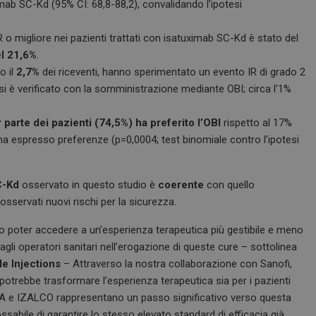
imab SC-Kd (95% CI: 68,8-88,2), convalidando l’ipotesi
di pagina in un sito e utilizzato per cal
visitatori, sessioni e campagne per i r
siti.
 o migliore nei pazienti trattati con isatuximab SC-Kd è stato del
e
Sessione
Quando si utilizza Microsoft Azure c
Microsoft Corporation
e
l 21,6%
.
hosting e si abilita il bilanciamento d
.www.dailyhealthindustry.it
cookie garantisce che le richieste di 
 il
2,7%
dei riceventi, hanno sperimentato un evento IR di grado 2
navigazione del visitatore siano sempr
si è verificato con la somministrazione mediante OBI; circa l’1%
stesso server nel cluster.
Sessione
Cookie generato da applicazioni basa
PHP.net
PHP. Si tratta di un identificatore gen
www.dailyhealthindustry.it
parte dei pazienti (74,5%) ha preferito l’OBI
rispetto al 17%
mantenere le variabili di sessione u
un numero generato in modo casuale,
 ha espresso preferenze (p=0,0004; test binomiale contro l’ipotesi
viene utilizzato può essere specifico p
buon esempio è mantenere uno stato 
utente tra le pagine.
C-Kd
osservato in questo studio è
coerente
con quello
www.dailyhealthindustry.it
4
Questo cookie è impostato dall'appli
settimane
assegnare un identificatore generico al
sservati nuovi rischi per la sicurezza.
2 giorni
Sessione
Questo cookie viene impostato dai sit
o poter accedere a un’esperienza terapeutica più gestibile e meno
Microsoft Corporation
piattaforma cloud Windows Azure. Vien
.www.dailyhealthindustry.it
li operatori sanitari nell’erogazione di queste cure – sottolinea
bilanciamento del carico per assicurars
della pagina del visitatore vengano in
le Injections
– Attraverso la nostra collaborazione con Sanofi,
server in qualsiasi sessione di naviga
potrebbe trasformare l’esperienza terapeutica sia per i pazienti
.dailyhealthindustry.it
1 anno 1
Questo cookie viene utilizzato da Goo
IRAKLIA e IZALCO rappresentano un passo significativo verso questa
mese
mantenere lo stato della sessione.
ssabile di garantire lo stesso elevato standard di efficacia già