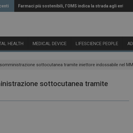
centi
Farmaci più sostenibili, l’OMS indica la strada agli enti reg
Vaccini anti-Covid, il CHMP raccomanda l’aggiornamento 
ITAL HEALTH
MEDICAL DEVICE
LIFESCIENCE PEOPLE
A
a somministrazione sottocutanea tramite iniettore indossabile nel M
inistrazione sottocutanea tramite