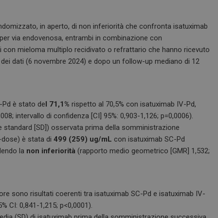
randomizzato, in aperto, di non inferiorità che confronta isatuximab
per via endovenosa, entrambi in combinazione con
ti con mieloma multiplo recidivato o refrattario che hanno ricevuto
f dei dati (6 novembre 2024) e dopo un follow-up mediano di 12
C-Pd è stato de
l 71,1%
rispetto al 70,5% con isatuximab IV-Pd,
,008; intervallo di confidenza [CI] 95%: 0,903-1,126; p=0,0006).
e standard [SD]) osservata prima della somministrazione
-dose) è stata di
499 (259) ug/mL
con isatuximab SC-Pd
lendo la
non inferiorità
(rapporto medio geometrico [GMR] 1,532;
ore sono risultati coerenti tra isatuximab SC-Pd e isatuximab IV-
5% CI: 0,841-1,215; p<0,0001).
edia (SD) di isatuximab prima della somministrazione successiva