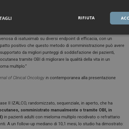
erano di grado 1, ad eccezione di un episodio di grado 2.
RIFIUTA
o un potenziale passo avanti trasformativo nella gestione delle
TAGLI
ACC
ni, Associato di Ematologia, Istituto “Seragnoli”, Università
A in Italia
– I dati non solo confermano la non inferiorità della
Necessari
Marketing
nosa di isatuximab su diversi endpoint di efficacia, con un
’impatto positivo che questo metodo di somministrazione può avere
upportato da migliori punteggi di soddisfazione dei pazienti,
cutanea tramite OBI di migliorare la qualità della vita in un
oma multiplo.”
Necessari
Marketing
rnal of Clinical Oncology i
n contemporanea alla presentazione
tribuiscono a rendere fruibile il sito web abilitandone funzionalità di base quali la nav
protette del sito. Il sito web non è in grado di funzionare correttamente senza questi coo
FORNITORE / DOMINIO
SCADENZA
DESCRIZIONE
 fase II IZALCO, randomizzato, sequenziale, in aperto, che ha
1 anno 1
Questo nome di cookie è associato a
Google LLC
ottocutaneo, somministrato manualmente o tramite OBI, in
mese
Analytics, che è un aggiornamento sig
.dailyhealthindustry.it
servizio di analisi più comunemente u
d)
in pazienti adulti con mieloma multiplo recidivato o refrattario
Questo cookie viene utilizzato per di
enti. A un follow-up mediano di 10,1 mesi, lo studio ha dimostrato:
unici assegnando un numero generat
come identificatore del cliente. È incl