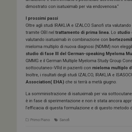
tracking-sites-
ironfish-tracking-
dimostrato con isatuximab per via endovenosa.”
enable
I prossimi passi
CookieScriptConse
Oltre agli studi IRAKLIA e IZALCO Sanofi sta valutand
tramite OBI nel
trattamento di prima linea.
Lo
studio
valutando isatuximab in combinazione con
bortezomi
mieloma multiplo di nuova diagnosi (NDMM) non eleggibi
NOME
studio di fase III del German-speaking Myeloma 
GMMG e il German Multiple Myeloma Study Group Conso
__Secure-ROLLOU
sottocutaneo-VRd in pazienti con
mieloma multiplo di
Inoltre, i risultati degli studi IZALCO, IRAKLIA e ISAS
tracking-sites-ironf
Association( EHA)
che si terrà a metà giugno.
tracking-named-en
La somministrazione di isatuximab per via sottocutanea
__Secure-YNID
è in fase di sperimentazione e non è stata ancora approv
l’efficacia di questa formulazione e di questo metodo
Primo Piano
Sanofi
VISITOR_PRIVACY_