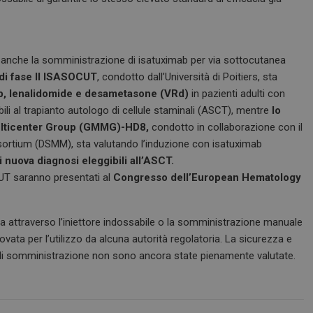
www.dailyhealthindustry.it
4
Questo cookie è impostato dall'applic
settimane
il sistema di tracking anonimo.
2 giorni
nt
5 mesi 3
Questo cookie viene utilizzato dal ser
CookieScript
settimane
Script.com per ricordare le preferenz
www.dailyhealthindustry.it
o anche la somministrazione di isatuximab per via sottocutanea
cookie dei visitatori. È necessario che
di Cookie-Script.com funzioni corret
 di fase II ISASOCUT
, condotto dall’Università di Poitiers, sta
b, lenalidomide e desametasone (VRd)
in pazienti adulti con
li al trapianto autologo di cellule staminali (ASCT), mentre
lo
FORNITORE / DOMINIO
SCADENZA
DESCRIZIONE
Multicenter Group (GMMG)-HD8,
condotto in collaborazione con il
rtium (DSMM), sta valutando l’induzione con isatuximab
T_TOKEN
.youtube.com
5 mesi 4
Questo cookie è impostato d
settimane
gestione dell'autenticazione e
 nuova diagnosi eleggibili all’ASCT.
personalizzazione dell’esperi
OCUT saranno presentati al
Congresso dell’European Hematology
ish-
www.dailyhealthindustry.it
4
Questo cookie è impostato da
able
settimane
abilitare il sistema di tracking
2 giorni
utenti loggato con identity p
 attraverso l’iniettore indossabile o la somministrazione manuale
.youtube.com
5 mesi 4
Questo cookie è impostato d
settimane
tenere traccia delle preferenze
ata per l’utilizzo da alcuna autorità regolatoria. La sicurezza e
video di Youtube incorporati 
determinare se il visitatore de
 di somministrazione non sono ancora state pienamente valutate.
utilizzando la nuova o la vec
dell'interfaccia di Youtube.
METADATA
5 mesi 4
Questo cookie viene utilizza
YouTube
settimane
le scelte di consenso e privacy
.youtube.com