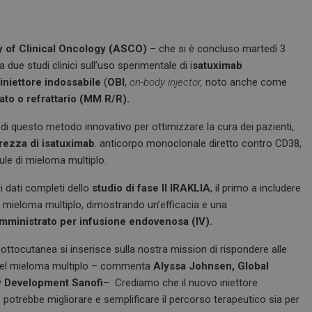
y of Clinical Oncology (ASCO)
– che si è concluso martedì 3
 due studi clinici sull’uso sperimentale di i
satuximab
iniettore indossabile
(
OBI
,
on-body injector,
noto anche come
ato o refrattario (MM R/R).
di questo metodo innovativo per ottimizzare la cura dei pazienti,
urezza di isatuximab
. anticorpo monoclonale diretto contro CD38,
ule di mieloma multiplo.
 dati completi dello
studio di fase II IRAKLIA
, il primo a includere
l mieloma multiplo, dimostrando un’efficacia e una
mministrato per infusione endovenosa (IV).
ttocutanea si inserisce sulla nostra mission di rispondere alle
o nel mieloma multiplo – commenta
Alyssa Johnsen, Global
 Development Sanofi
– Crediamo che il nuovo iniettore
 potrebbe migliorare e semplificare il percorso terapeutico sia per