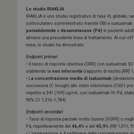
Lo studio IRAKLIA
IRAKLIA è uno studio registrativo di fase III, globale, 
sottocutaneo somministrato tramite OBI e isatuximab 
pomalidomide
e
desametasone (Pd)
in pazienti adul
almeno una precedente linea di trattamento. Al cut-of
mesi, lo studio ha dimostrato:
Endpoint primari
• Il tasso di risposta obiettiva (ORR) con isatuximab S
stabilendo la
non inferiorità
(rapporto di rischio [RR] 1
• L
a concentrazione media di isatuximab
(deviazion
successiva (C trough) allo stato stazionario (C6D1 pre
rispetto a 341 (169) ug/mL con isatuximab IV-Pd, stabi
90% CI: 1,316-1,784).
Endpoint secondari
• Tassi di risposta parziale molto buona (VGPR) o migli
Pd, rispettivamente del
46,4%
e del
45,9%
(RR 1,011; 9
• L’osservazione a 4 settimane della concentrazione m