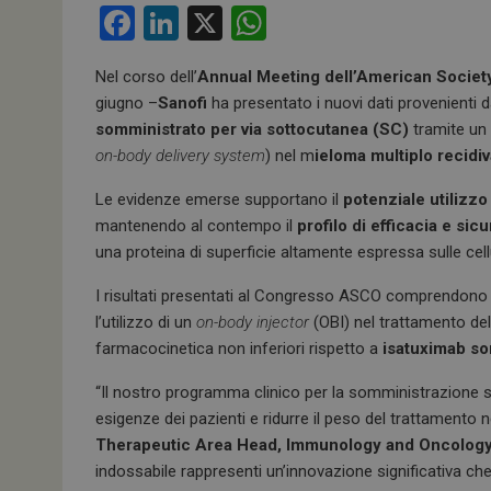
F
Li
X
W
a
n
h
Nel corso dell’
Annual Meeting dell’American Societ
ce
ke
at
giugno –
Sanofi
ha presentato i nuovi dati provenienti da
b
dI
s
somministrato per via sottocutanea (SC)
tramite un
o
n
A
on-body delivery system
) nel m
ieloma multiplo recidiv
o
p
Le evidenze emerse supportano il
potenziale utilizzo
k
p
mantenendo al contempo il
profilo di efficacia e sic
una proteina di superficie altamente espressa sulle cell
I risultati presentati al Congresso ASCO comprendono i
l’utilizzo di un
on-body injector
(OBI) nel trattamento de
farmacocinetica non inferiori rispetto a
isatuximab so
“Il nostro programma clinico per la somministrazione so
esigenze dei pazienti e ridurre il peso del trattament
Therapeutic Area Head, Immunology and Oncology
indossabile rappresenti un’innovazione significativa che