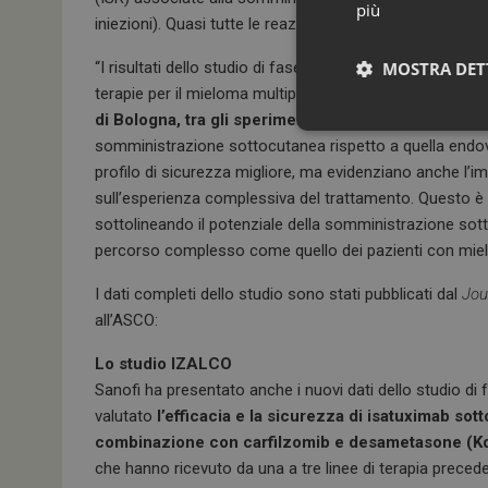
più
iniezioni). Quasi tutte le reazioni nel siti di iniezione 
“I risultati dello studio di fase 3 IRAKLIA rappresentan
MOSTRA DET
terapie per il mieloma multiplo – sottolinea
Elena Zamag
di Bologna, tra gli sperimentatori dello studio IRAKLI
somministrazione sottocutanea rispetto a quella endove
profilo di sicurezza migliore, ma evidenziano anche l
sull’esperienza complessiva del trattamento. Questo è s
sottolineando il potenziale della somministrazione sotto
percorso complesso come quello dei pazienti con miel
I dati completi dello studio sono stati pubblicati dal
Jou
all’ASCO:
I cookie necessari con
e l'accesso alle aree 
Lo studio IZALCO
NOME
Sanofi ha presentato anche i nuovi dati dello studio di
_ga
valutato
l’efficacia e la sicurezza di isatuximab s
combinazione con carfilzomib e desametasone (K
che hanno ricevuto da una a tre linee di terapia preced