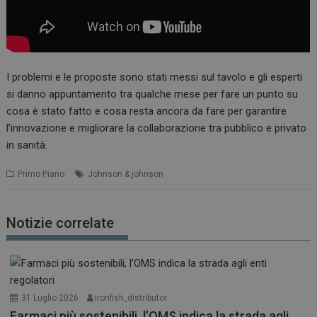
Necessari
Marketing
I cookie necessari contribuiscono a rendere fruibile il
I problemi e le proposte sono stati messi sul tavolo e gli esperti
sito web abilitandone funzionalità di base quali la
si danno appuntamento tra qualche mese per fare un punto su
navigazione sulle pagine e l'accesso alle aree
protette del sito. Il sito web non è in grado di
cosa è stato fatto e cosa resta ancora da fare per garantire
funzionare correttamente senza questi cookie.
l’innovazione e migliorare la collaborazione tra pubblico e privato
NOME
FORNITORE / DOMINIO
SCADENZA
in sanità.
_ga
1 anno 1
Google LLC
mese
.dailyhealthindustry.it
Primo Piano
Johnson & johnson
Notizie correlate
31 Luglio 2026
ironfish_distributor
Farmaci più sostenibili, l’OMS indica la strada agli