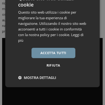
ricoveri, dice Bianciardi, il tentativo è di ottimizzare le degenze
cookie
mediche. Sulla collaborazione pubblico-privato la dott.ssa
Questo sito web utilizza i cookie per
osserva che “le aziende sanitarie spesso non riescono in
migliorare la tua esperienza di
autonomia a gestire l’innovazione. Quindi il Sistema sanitario
navigazione. Utilizzando il nostro sito web
nazionale deve andare verso una maggiore partnership con i
acconsenti a tutti i cookie in conformità
privati”.
con la nostra policy per i cookie.
Leggi di
più
ACCETTA TUTTI
RIFIUTA
MOSTRA DETTAGLI
Necessari
Marketing