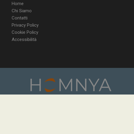
Home
Chi Siamo
Contatti
Privacy Policy
Cookie Policy
Accessibilità
Homnya Srl | Partita IVA: 13026241003
Sede legale: Via della Stelletta, 23 - 00186 - Roma
Sede operativa: Via della Stelletta, 23 - 00186 - Roma
Sede operativa: Via Galvani, 24 - 20099 - Milano