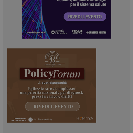
tracking-sites-
www.dailyhealthindustry.it
4
ironfish-session-id
settimane
2 giorni
ARRAffinity
Sessione
Microsoft Corporation
.www.dailyhealthindustry.it
_ga_Z2VT792F98
.dailyhealthindustry.it
1 anno 1