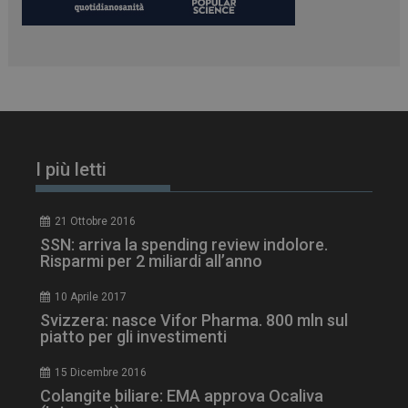
I più letti
21 Ottobre 2016
SSN: arriva la spending review indolore.
Risparmi per 2 miliardi all’anno
tracking-sites-
www.dailyhealthindustry.it
4
10 Aprile 2017
ironfish-session-id
settimane
2 giorni
Svizzera: nasce Vifor Pharma. 800 mln sul
piatto per gli investimenti
15 Dicembre 2016
ARRAffinity
Sessione
Microsoft Corporation
Colangite biliare: EMA approva Ocaliva
.www.dailyhealthindustry.it