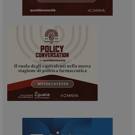
funzionare correttamente senza questi cookie.
NOME
FORNITORE / DOMINIO
SCADENZA
_ga
1 anno 1
Google LLC
mese
.dailyhealthindustry.it