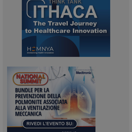
ARRAffinitySameSite
Sessione
Microsoft Corporation
.www.dailyhealthindustry.it
PHPSESSID
Sessione
PHP.net
www.dailyhealthindustry.it