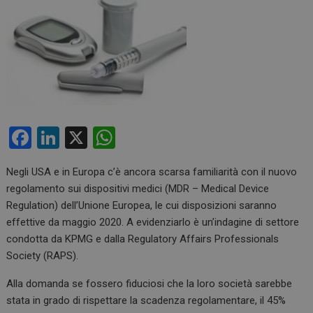
F
Li
X
W
a
n
h
Negli USA e in Europa c’è ancora scarsa familiarità con il nuovo
ce
ke
at
regolamento sui dispositivi medici (MDR – Medical Device
b
dI
s
Regulation) dell’Unione Europea, le cui disposizioni saranno
o
n
A
effettive da maggio 2020. A evidenziarlo è un’indagine di settore
condotta da KPMG e dalla Regulatory Affairs Professionals
o
p
Society (RAPS).
k
p
Alla domanda se fossero fiduciosi che la loro società sarebbe
stata in grado di rispettare la scadenza regolamentare, il 45%