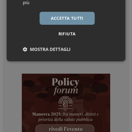
più
ACCETTA TUTTI
RIFIUTA
MOSTRA DETTAGLI
Necessari
Marketing
Necessari
Marketing
I cookie necessari contribuiscono a rendere fruibile il
sito web abilitandone funzionalità di base quali la
navigazione sulle pagine e l'accesso alle aree
protette del sito. Il sito web non è in grado di