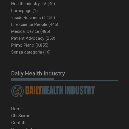
Health Industry TV
(40)
homepage
(1)
CookieScriptConsent
5 mesi 3
CookieScript
Inside Business
(1.150)
settimane
www.dailyhealthindustry.it
Lifescience People
(445)
Medical Device
(485)
Patient Advocacy
(258)
Primo Piano
(9.855)
Senza categoria
(16)
Daily Health Industry
Home
Chi Siamo
NOME
FORNITORE / DOMINIO
SCA
Contatti