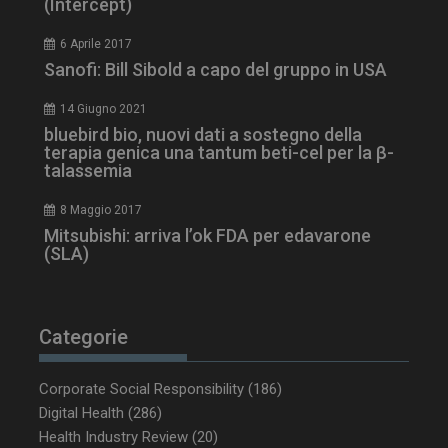
(Intercept)
6 Aprile 2017
Sanofi: Bill Sibold a capo del gruppo in USA
14 Giugno 2021
bluebird bio, nuovi dati a sostegno della
terapia genica una tantum beti-cel per la β-
talassemia
8 Maggio 2017
Mitsubishi: arriva l’ok FDA per edavarone
(SLA)
_ga_Z2VT792F98
.dailyhealthindustry.it
1 anno 1
mese
Categorie
Corporate Social Responsibility
(186)
tracking-sites-
www.dailyhealthindustry.it
4
ironfish-tracking-
settimane
Digital Health
(286)
enable
2 giorni
Health Industry Review
(20)