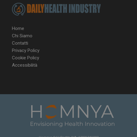
enable
2 giorni
CookieScriptConsent
5 mesi 3
CookieScript
Home
settimane
www.dailyhealthindustry.it
Chi Siamo
Contatti
Privacy Policy
Cookie Policy
Accessibilità