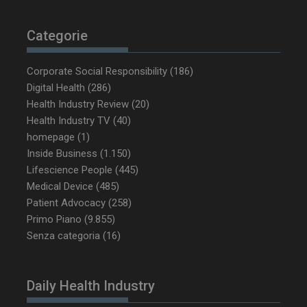
ARRAffinity
Sessione
Microsoft Corporation
.www.dailyhealthindustry.it
Categorie
Corporate Social Responsibility
(186)
Digital Health
(286)
Health Industry Review
(20)
Health Industry TV
(40)
homepage
(1)
Inside Business
(1.150)
Lifescience People
(445)
Medical Device
(485)
Patient Advocacy
(258)
_ga_Z2VT792F98
.dailyhealthindustry.it
1 anno 1
Primo Piano
(9.855)
mese
Senza categoria
(16)
Daily Health Industry
tracking-sites-
www.dailyhealthindustry.it
4
ironfish-tracking-
settimane