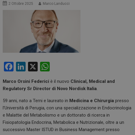
2 Ottobre 2025
Marco Landucci
F
Li
X
W
a
n
h
Marco Orsini Federici
è il nuovo
Clinical, Medical and
ce
ke
at
Regulatory Sr Director di Novo Nordisk Italia
.
b
dI
s
59 anni, nato a Terni e laureato in
Medicina e Chirurgia
presso
o
n
A
l’Università di Perugia, con una specializzazione in Endocrinologia
o
p
e Malattie del Metabolismo e un dottorato di ricerca in
k
p
Fisiopatologia Endocrina, Metabolica e Nutrizionale, oltre a un
successivo Master ISTUD in Business Management presso