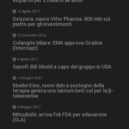
Risparmi per 2 miliardi all’anno
www.dailyhealthindustry.it
10 Aprile 2017
Svizzera: nasce Vifor Pharma. 800 mln sul
piatto per gli investimenti
15 Dicembre 2016
Colangite biliare: EMA approva Ocaliva
(Intercept)
6 Aprile 2017
Sanofi: Bill Sibold a capo del gruppo in USA
14 Giugno 2021
bluebird bio, nuovi dati a sostegno della
terapia genica una tantum beti-cel per la β-
talassemia
tracking-sites-
www.dailyhealthindustry.it
4
ironfish-session-id
settimane
8 Maggio 2017
2 giorni
Mitsubishi: arriva l’ok FDA per edavarone
(SLA)