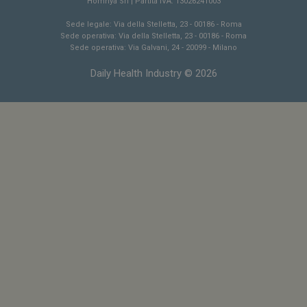
Homnya Srl | Partita IVA: 13026241003
NOME
FORNITORE / DOMINIO
SCA
__Secure-ROLLOUT_TOKEN
.youtube.com
5 m
Sede legale: Via della Stelletta, 23 - 00186 - Roma
sett
Sede operativa: Via della Stelletta, 23 - 00186 - Roma
Sede operativa: Via Galvani, 24 - 20099 - Milano
Daily Health Industry © 2026
tracking-sites-ironfish-
www.dailyhealthindustry.it
tracking-named-enable
sett
2 g
__Secure-YNID
.youtube.com
5 m
sett