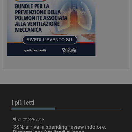
ARRAffinitySameSite
Sessione
Microsoft Corporation
.www.dailyhealthindustry.it
I più letti
21 Ottobre 2016
SSN: arriva la spending review indolore.
PHPSESSID
Sessione
PHP.net