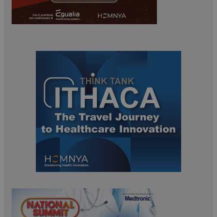
navigazione sulle pagine e l'accesso alle aree
protette del sito. Il sito web non è in grado di
funzionare correttamente senza questi cookie.
NOME
FORNITORE / DOMINIO
SCADENZA
_ga
1 anno 1
Google LLC
mese
.dailyhealthindustry.it