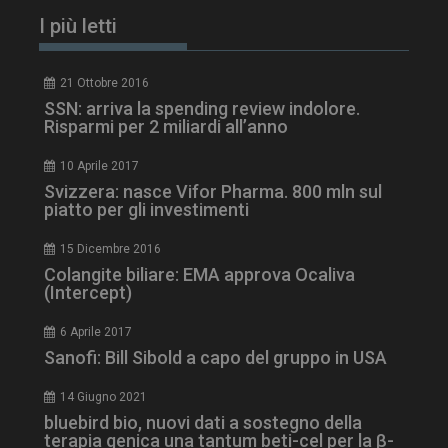
I più letti
21 Ottobre 2016
SSN: arriva la spending review indolore.
Risparmi per 2 miliardi all’anno
10 Aprile 2017
Svizzera: nasce Vifor Pharma. 800 mln sul
piatto per gli investimenti
tracking-sites-
www.dailyhealthindustry.it
4
15 Dicembre 2016
ironfish-session-id
settimane
2 giorni
Colangite biliare: EMA approva Ocaliva
(Intercept)
6 Aprile 2017
ARRAffinity
Sessione
Microsoft Corporation
Sanofi: Bill Sibold a capo del gruppo in USA
.www.dailyhealthindustry.it
14 Giugno 2021
bluebird bio, nuovi dati a sostegno della
terapia genica una tantum beti-cel per la β-