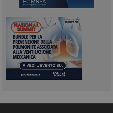
ARRAffinitySameSite
Sessione
Microsoft Corporation
.www.dailyhealthindustry.it
PHPSESSID
Sessione
PHP.net
www.dailyhealthindustry.it