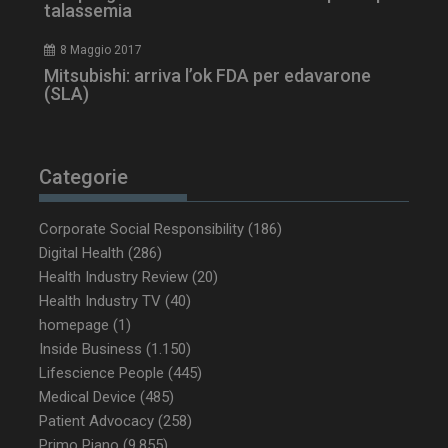
talassemia
8 Maggio 2017
Mitsubishi: arriva l’ok FDA per edavarone
(SLA)
Categorie
_ga_Z2VT792F98
.dailyhealthindustry.it
1 anno 1
mese
Corporate Social Responsibility
(186)
Digital Health
(286)
Health Industry Review
(20)
Health Industry TV
(40)
tracking-sites-
www.dailyhealthindustry.it
4
homepage
(1)
ironfish-tracking-
settimane
enable
2 giorni
Inside Business
(1.150)
Lifescience People
(445)
Medical Device
(485)
Patient Advocacy
(258)
CookieScriptConsent
5 mesi 3
CookieScript
settimane
www.dailyhealthindustry.it
Primo Piano
(9.855)