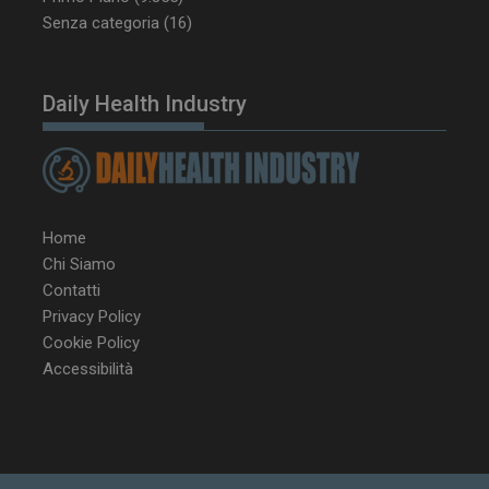
Senza categoria
(16)
Daily Health Industry
Home
Chi Siamo
Contatti
Privacy Policy
Cookie Policy
Accessibilità
NOME
FORNITORE / DOMINIO
SCA
__Secure-ROLLOUT_TOKEN
.youtube.com
5 m
sett