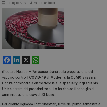
24 Luglio 2020
Marco Landucci
F
Li
X
W
a
n
h
(Reuters Health) – Per concentrarsi sulla preparazione del
ce
ke
at
vaccino contro il
COVID-19
di
Moderna
, la
CDMO
svizzera
b
dI
s
Lonza
comincerà a dismettere la sua
specialty ingredients
o
n
A
Unit
a partire dai prossimi mesi. Lo ha deciso il consiglio di
amministrazione giovedì 23 luglio.
o
p
k
p
Per quanto riguarda i dati finanziari, l’utile del primo semestre è