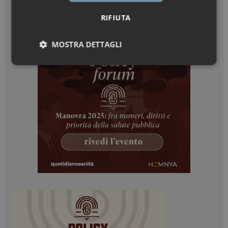
RIFIUTA
MOSTRA DETTAGLI
Necessari
Marketing
Necessari
Marketing
I cookie necessari contribuiscono a rendere fruibile il
sito web abilitandone funzionalità di base quali la
navigazione sulle pagine e l'accesso alle aree
protette del sito. Il sito web non è in grado di
funzionare correttamente senza questi cookie.
NOME
FORNITORE / DOMINIO
SCADENZA
_ga
1 anno 1
Google LLC
mese
.dailyhealthindustry.it