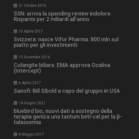
21 Ottobre 2016
SSN: arriva la spending review indolore.
Risparmi per 2 miliardi all’anno
10 Aprile 2017
Svizzera: nasce Vifor Pharma. 800 mln sul
piatto per gli investimenti
15 Dicembre 2016
tracking-sites-
www.dailyhealthindustry.it
4
Colangite biliare: EMA approva Ocaliva
ironfish-session-id
settimane
(Intercept)
2 giorni
6 Aprile 2017
Sanofi: Bill Sibold a capo del gruppo in USA
ARRAffinity
Sessione
Microsoft Corporation
14 Giugno 2021
.www.dailyhealthindustry.it
bluebird bio, nuovi dati a sostegno della
terapia genica una tantum beti-cel per la β-
talassemia
8 Maggio 2017