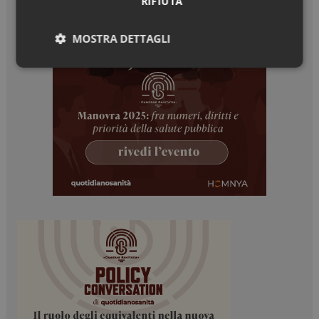
RIFIUTA
MOSTRA DETTAGLI
Necessari
Marketing
Necessari
Marketing
I cookie necessari contribuiscono a rendere fruibile il
sito web abilitandone funzionalità di base quali la
navigazione sulle pagine e l'accesso alle aree
protette del sito. Il sito web non è in grado di
funzionare correttamente senza questi cookie.
NOME
FORNITORE / DOMINIO
SCADENZA
_ga
1 anno 1
Google LLC
mese
.dailyhealthindustry.it