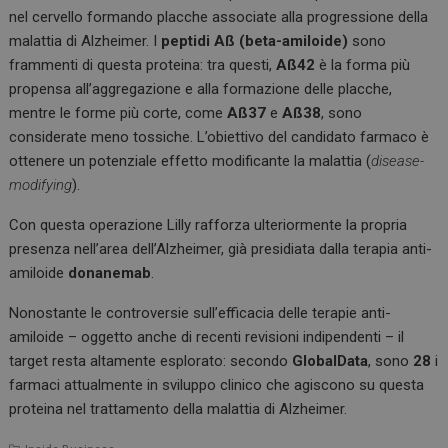
nel cervello formando placche associate alla progressione della
malattia di Alzheimer. I
peptidi Aß (beta-amiloide)
sono
frammenti di questa proteina: tra questi,
Aß42
è la forma più
propensa all’aggregazione e alla formazione delle placche,
mentre le forme più corte, come
Aß37
e
Aß38
, sono
considerate meno tossiche. L’obiettivo del candidato farmaco è
ottenere un potenziale effetto modificante la malattia (
disease-
modifying
).
Con questa operazione Lilly rafforza ulteriormente la propria
presenza nell’area dell’Alzheimer, già presidiata dalla terapia anti-
amiloide
donanemab
.
Nonostante le controversie sull’efficacia delle terapie anti-
amiloide – oggetto anche di recenti revisioni indipendenti – il
target resta altamente esplorato: secondo
GlobalData
, sono
28
i
farmaci attualmente in sviluppo clinico che agiscono su questa
proteina nel trattamento della malattia di Alzheimer.