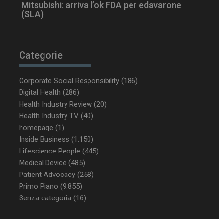
Mitsubishi: arriva l’ok FDA per edavarone
(SLA)
Categorie
Corporate Social Responsibility
(186)
_ga_Z2VT792F98
.dailyhealthindustry.it
1 anno 1
mese
Digital Health
(286)
Health Industry Review
(20)
Health Industry TV
(40)
homepage
(1)
tracking-sites-
www.dailyhealthindustry.it
4
Inside Business
(1.150)
ironfish-tracking-
settimane
enable
2 giorni
Lifescience People
(445)
Medical Device
(485)
Patient Advocacy
(258)
Primo Piano
(9.855)
CookieScriptConsent
5 mesi 3
CookieScript
Senza categoria
(16)
settimane
www.dailyhealthindustry.it