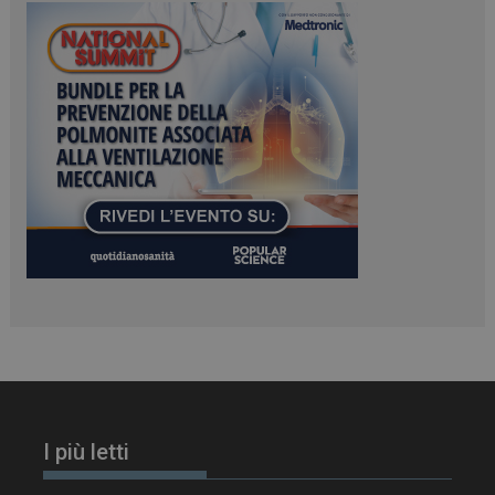
ARRAffinitySameSite
Sessione
Microsoft Corporation
.www.dailyhealthindustry.it
PHPSESSID
Sessione
PHP.net
www.dailyhealthindustry.it
I più letti