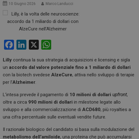
10 Giugno 2026
Marco Landucci
F
Li
X
W
a
n
h
Lilly
continua la sua strategia di acquisizioni e licensing e sigla
ce
ke
at
un
accordo dal valore potenziale fino a 1 miliardo di dollari
b
dI
s
con la biotech svedese
AlzeCure
, attiva nello sviluppo di terapie
o
n
A
per l’
Alzheimer
.
o
p
L’intesa prevede il pagamento di
10 milioni di dollari
upfront
,
k
p
oltre a circa
990 milioni di dollari
in milestone legate allo
sviluppo e alla commercializzazione di
ACD680
, più royalties a
una cifra percentuale sulle eventuali vendite future.
Il razionale biologico del candidato si basa sulla modulazione del
metabolismo dell’amiloide
, una proteina che può accumularsi