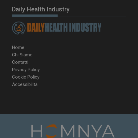
Daily Health Industry
Home
Chi Siamo
Contatti
Privacy Policy
Cookie Policy
Accessibilità
NOME
FORNITORE / DOMINIO
SCA
__Secure-ROLLOUT_TOKEN
.youtube.com
5 m
sett