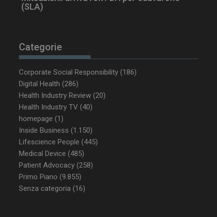
(SLA)
Categorie
Corporate Social Responsibility
(186)
_ga_Z2VT792F98
.dailyhealthindustry.it
1 anno 1
mese
Digital Health
(286)
Health Industry Review
(20)
Health Industry TV
(40)
homepage
(1)
Inside Business
(1.150)
tracking-sites-
www.dailyhealthindustry.it
4
ironfish-tracking-
settimane
Lifescience People
(445)
enable
2 giorni
Medical Device
(485)
Patient Advocacy
(258)
Primo Piano
(9.855)
CookieScriptConsent
5 mesi 3
CookieScript
Senza categoria
(16)
settimane
www.dailyhealthindustry.it