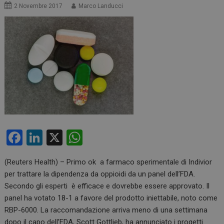
2 Novembre 2017
Marco Landucci
F
Li
X
W
a
n
h
(Reuters Health) – Primo ok a farmaco sperimentale di Indivior
ce
ke
at
per trattare la dipendenza da oppioidi da un panel dell’FDA.
b
dI
s
Secondo gli esperti è efficace e dovrebbe essere approvato. Il
o
n
A
panel ha votato 18-1 a favore del prodotto iniettabile, noto come
RBP-6000. La raccomandazione arriva meno di una settimana
o
p
dopo il capo dell’FDA, Scott Gottlieb, ha annunciato i progetti