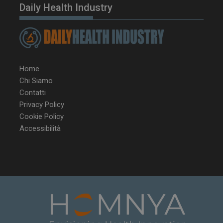
Daily Health Industry
Home
Chi Siamo
Contatti
Privacy Policy
Cookie Policy
Accessibilità
NOME
FORNITORE / DOMINIO
SCA
__Secure-ROLLOUT_TOKEN
.youtube.com
5 m
sett