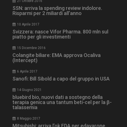
21 Ottobre 2016
SSN: arriva la spending review indolore.
Risparmi per 2 miliardi all’anno
10 Aprile 2017
Svizzera: nasce Vifor Pharma. 800 mln sul
piatto per gli investimenti
15 Dicembre 2016
Colangite biliare: EMA approva Ocaliva
tracking-sites-
www.dailyhealthindustry.it
4
(Intercept)
ironfish-session-id
settimane
2 giorni
6 Aprile 2017
Sanofi: Bill Sibold a capo del gruppo in USA
ARRAffinity
Sessione
Microsoft Corporation
14 Giugno 2021
.www.dailyhealthindustry.it
bluebird bio, nuovi dati a sostegno della
terapia genica una tantum beti-cel per la β-
talassemia
8 Maggio 2017
Mitsubishi: arriva l’ok FDA per edavarone