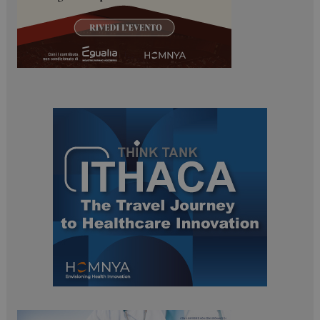
ARRAffinitySameSite
Sessione