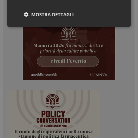
MOSTRA DETTAGLI
Necessari
Marketing
Necessari
Marketing
I cookie necessari contribuiscono a rendere fruibile il
sito web abilitandone funzionalità di base quali la
navigazione sulle pagine e l'accesso alle aree
protette del sito. Il sito web non è in grado di
funzionare correttamente senza questi cookie.
NOME
FORNITORE / DOMINIO
SCADENZA
_ga
1 anno 1
Google LLC
mese
.dailyhealthindustry.it