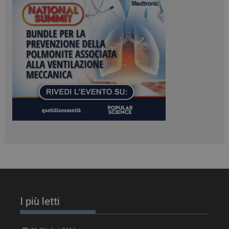
Microsoft Corporation
.www.dailyhealthindustry.it
PHPSESSID
Sessione
PHP.net
www.dailyhealthindustry.it
I più letti