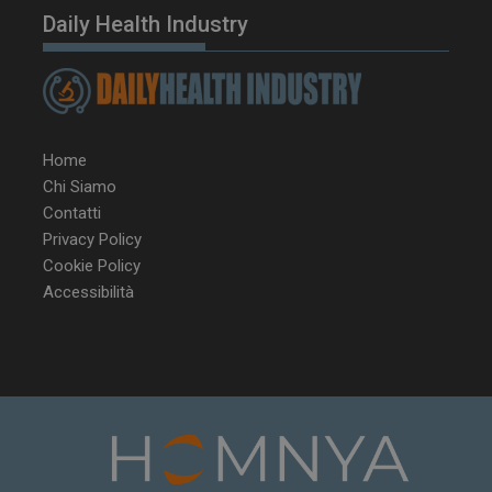
Daily Health Industry
Home
Chi Siamo
Contatti
Privacy Policy
Cookie Policy
Accessibilità
NOME
FORNITORE / DOMINIO
SCA
__Secure-ROLLOUT_TOKEN
.youtube.com
5 m
sett