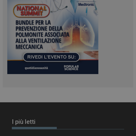
ARRAffinitySameSite
Sessione
Microsoft Corporation
.www.dailyhealthindustry.it
PHPSESSID
Sessione
PHP.net
www.dailyhealthindustry.it
I più letti