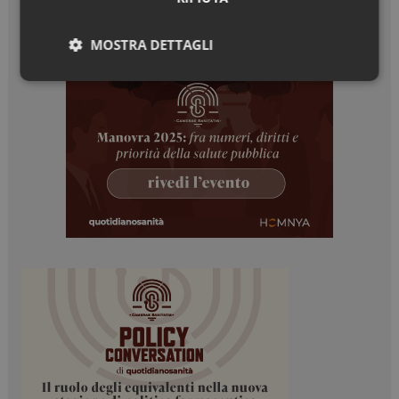
MOSTRA DETTAGLI
Necessari
Marketing
Necessari
Marketing
I cookie necessari contribuiscono a rendere fruibile il
sito web abilitandone funzionalità di base quali la
navigazione sulle pagine e l'accesso alle aree
protette del sito. Il sito web non è in grado di
funzionare correttamente senza questi cookie.
NOME
FORNITORE / DOMINIO
SCADENZA
_ga
1 anno 1
Google LLC
mese
.dailyhealthindustry.it