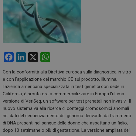
F
Li
X
W
a
n
h
Con la conformità alla Direttiva europea sulla diagnostica in vitro
ce
ke
at
e con l’applicazione del marchio CE sul prodotto, Illumina,
b
dI
s
l’azienda americana specializzata in test genetici con sede in
o
n
A
California, è pronta ora a commercializzare in Europa l’ultima
versione di VeriSeq, un software per test prenatali non invasivi. Il
o
p
nuovo sistema va alla ricerca di conteggi cromosomici anomali
k
p
nei dati del sequenziamento del genoma derivante da frammenti
di DNA presenti nel sangue delle donne che aspettano un figlio,
dopo 10 settimane o più di gestazione. La versione ampliata del