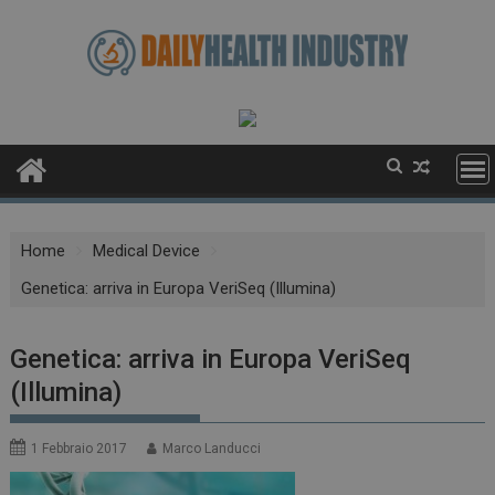
Skip
to
content
Home
Medical Device
Genetica: arriva in Europa VeriSeq (Illumina)
Genetica: arriva in Europa VeriSeq
(Illumina)
1 Febbraio 2017
Marco Landucci