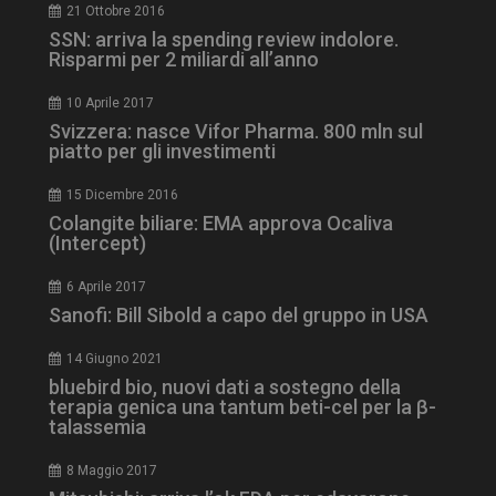
21 Ottobre 2016
SSN: arriva la spending review indolore.
Risparmi per 2 miliardi all’anno
10 Aprile 2017
Svizzera: nasce Vifor Pharma. 800 mln sul
piatto per gli investimenti
15 Dicembre 2016
Colangite biliare: EMA approva Ocaliva
tracking-sites-
www.dailyhealthindustry.it
4
ironfish-session-id
settimane
(Intercept)
2 giorni
6 Aprile 2017
Sanofi: Bill Sibold a capo del gruppo in USA
ARRAffinity
Sessione
Microsoft Corporation
14 Giugno 2021
.www.dailyhealthindustry.it
bluebird bio, nuovi dati a sostegno della
terapia genica una tantum beti-cel per la β-
talassemia
8 Maggio 2017