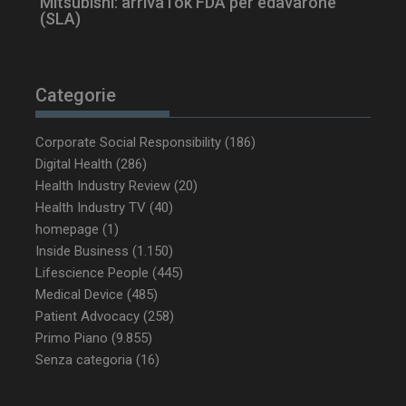
Mitsubishi: arriva l’ok FDA per edavarone
(SLA)
Categorie
Corporate Social Responsibility
(186)
_ga_Z2VT792F98
.dailyhealthindustry.it
1 anno 1
mese
Digital Health
(286)
Health Industry Review
(20)
Health Industry TV
(40)
homepage
(1)
tracking-sites-
www.dailyhealthindustry.it
4
Inside Business
(1.150)
ironfish-tracking-
settimane
Lifescience People
(445)
enable
2 giorni
Medical Device
(485)
Patient Advocacy
(258)
Primo Piano
(9.855)
CookieScriptConsent
5 mesi 3
CookieScript
Senza categoria
(16)
settimane
www.dailyhealthindustry.it