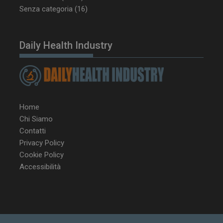
Senza categoria
(16)
Daily Health Industry
Home
Chi Siamo
Contatti
Privacy Policy
Cookie Policy
Accessibilità
NOME
FORNITORE / DOMINIO
SCA
__Secure-ROLLOUT_TOKEN
.youtube.com
5 m
sett