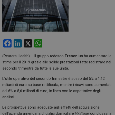
F
Li
X
W
a
n
h
(Reuters Health) – Il gruppo tedesco
Fresenius
ha aumentato le
ce
ke
at
stime per il 2019 grazie alle solide prestazioni fatte registrare nel
b
dI
s
secondo trimestre da tutte le sue unità.
o
n
A
L’utile operativo del secondo trimestre è sceso del 5% a 1,12
o
p
miliardi di euro su base rettificata, mentre i ricavi sono aumentati
k
p
del 6% a 8,6 miliardi di euro, in linea con le aspettative degli
analisti.
Le prospettive sono adeguate agli effetti dell’acquisizione
dell’azienda americana di dialisi domiciliare
NxStage
conclusasi a