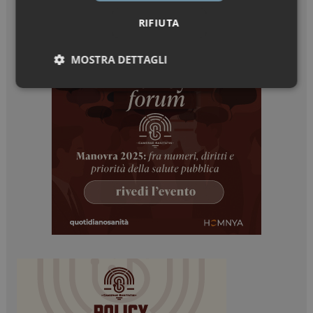
RIFIUTA
MOSTRA DETTAGLI
Necessari
Marketing
Necessari
Marketing
I cookie necessari contribuiscono a rendere fruibile il
sito web abilitandone funzionalità di base quali la
navigazione sulle pagine e l'accesso alle aree
protette del sito. Il sito web non è in grado di
funzionare correttamente senza questi cookie.
NOME
FORNITORE / DOMINIO
SCADENZA
_ga
1 anno 1
Google LLC
mese
.dailyhealthindustry.it