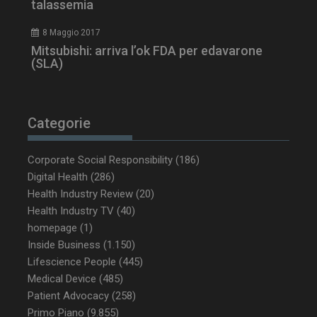
talassemia
8 Maggio 2017
Mitsubishi: arriva l’ok FDA per edavarone
(SLA)
Categorie
_ga_Z2VT792F98
.dailyhealthindustry.it
1 anno 1
mese
Corporate Social Responsibility
(186)
Digital Health
(286)
Health Industry Review
(20)
Health Industry TV
(40)
tracking-sites-
www.dailyhealthindustry.it
4
homepage
(1)
ironfish-tracking-
settimane
enable
2 giorni
Inside Business
(1.150)
Lifescience People
(445)
Medical Device
(485)
Patient Advocacy
(258)
CookieScriptConsent
5 mesi 3
CookieScript
settimane
www.dailyhealthindustry.it
Primo Piano
(9.855)