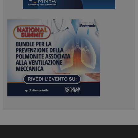
ARRAffinitySameSite
Sessione
Microsoft Corporation
.www.dailyhealthindustry.it
PHPSESSID
Sessione
PHP.net
www.dailyhealthindustry.it