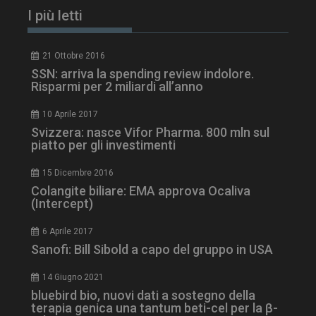
I più letti
21 Ottobre 2016
SSN: arriva la spending review indolore.
Risparmi per 2 miliardi all’anno
10 Aprile 2017
Svizzera: nasce Vifor Pharma. 800 mln sul
piatto per gli investimenti
tracking-sites-
www.dailyhealthindustry.it
4
15 Dicembre 2016
ironfish-session-id
settimane
2 giorni
Colangite biliare: EMA approva Ocaliva
(Intercept)
6 Aprile 2017
ARRAffinity
Sessione
Microsoft Corporation
Sanofi: Bill Sibold a capo del gruppo in USA
.www.dailyhealthindustry.it
14 Giugno 2021
bluebird bio, nuovi dati a sostegno della
terapia genica una tantum beti-cel per la β-