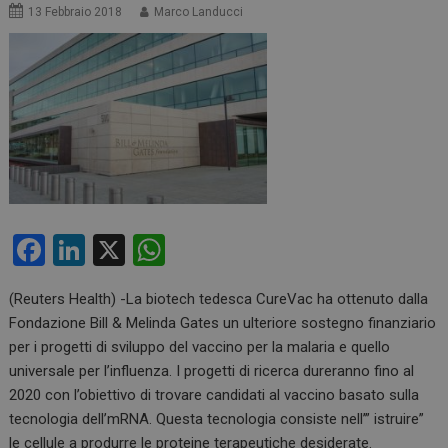
13 Febbraio 2018
Marco Landucci
F
Li
X
W
a
n
h
(Reuters Health) -La biotech tedesca CureVac ha ottenuto dalla
ce
ke
at
Fondazione Bill & Melinda Gates un ulteriore sostegno finanziario
b
dI
s
per i progetti di sviluppo del vaccino per la malaria e quello
o
n
A
universale per l’influenza. I progetti di ricerca dureranno fino al
2020 con l’obiettivo di trovare candidati al vaccino basato sulla
o
p
tecnologia dell’mRNA. Questa tecnologia consiste nell’” istruire”
k
p
le cellule a produrre le proteine ​terapeutiche desiderate.