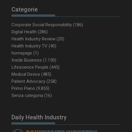
Categorie
Corporate Social Responsibility
(186)
Digital Health
(286)
Health Industry Review
(20)
Health Industry TV
(40)
homepage
(1)
Inside Business
(1.150)
Lifescience People
(445)
_ga_Z2VT792F98
.dailyhealthindustry.it
1 anno 1
Medical Device
(485)
mese
Patient Advocacy
(258)
Primo Piano
(9.855)
Senza categoria
(16)
tracking-sites-
www.dailyhealthindustry.it
4
ironfish-tracking-
settimane
enable
2 giorni
Daily Health Industry