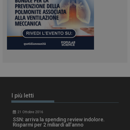
ARRAffinitySameSite
Sessione
Microsoft Corporation
.www.dailyhealthindustry.it
I più letti
PHPSESSID
Sessione
PHP.net
www.dailyhealthindustry.it
21 Ottobre 2016
SSN: arriva la spending review indolore.
Risparmi per 2 miliardi all’anno