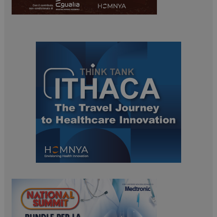
_ga
1 anno 1
Google LLC
mese
.dailyhealthindustry.it