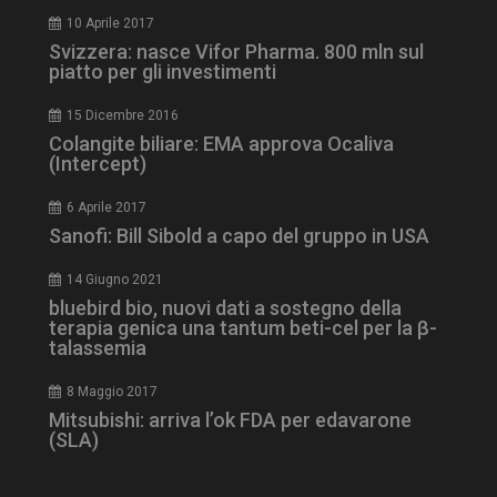
10 Aprile 2017
Svizzera: nasce Vifor Pharma. 800 mln sul
piatto per gli investimenti
15 Dicembre 2016
Colangite biliare: EMA approva Ocaliva
(Intercept)
6 Aprile 2017
Sanofi: Bill Sibold a capo del gruppo in USA
14 Giugno 2021
bluebird bio, nuovi dati a sostegno della
tracking-sites-
www.dailyhealthindustry.it
4
terapia genica una tantum beti-cel per la β-
ironfish-session-id
settimane
2 giorni
talassemia
8 Maggio 2017
Mitsubishi: arriva l’ok FDA per edavarone
ARRAffinity
Sessione
(SLA)
Microsoft Corporation
.www.dailyhealthindustry.it