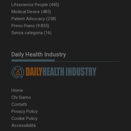
Lifescience People
(445)
CookieScriptConsent
5 mesi 3
CookieScript
settimane
www.dailyhealthindustry.it
Medical Device
(485)
Patient Advocacy
(258)
Primo Piano
(9.855)
Senza categoria
(16)
Daily Health Industry
Home
Chi Siamo
Contatti
Privacy Policy
NOME
FORNITORE / DOMINIO
SCA
Cookie Policy
__Secure-ROLLOUT_TOKEN
.youtube.com
5 m
sett
Accessibilità