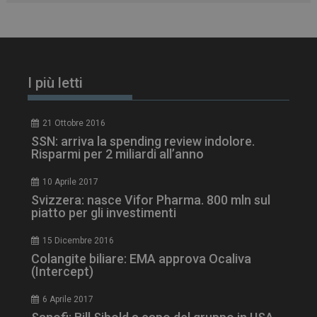
I più letti
21 Ottobre 2016
SSN: arriva la spending review indolore.
Risparmi per 2 miliardi all’anno
10 Aprile 2017
Svizzera: nasce Vifor Pharma. 800 mln sul
tracking-sites-
www.dailyhealthindustry.it
4
ironfish-session-id
settimane
piatto per gli investimenti
2 giorni
15 Dicembre 2016
Colangite biliare: EMA approva Ocaliva
(Intercept)
ARRAffinity
Sessione
Microsoft Corporation
.www.dailyhealthindustry.it
6 Aprile 2017