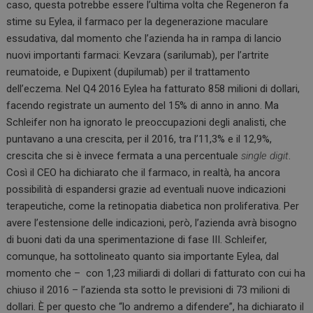
caso, questa potrebbe essere l’ultima volta che Regeneron fa
stime su Eylea, il farmaco per la degenerazione maculare
essudativa, dal momento che l’azienda ha in rampa di lancio
nuovi importanti farmaci: Kevzara (sarilumab), per l’artrite
reumatoide, e Dupixent (dupilumab) per il trattamento
dell’eczema. Nel Q4 2016 Eylea ha fatturato 858 milioni di dollari,
facendo registrate un aumento del 15% di anno in anno. Ma
Schleifer non ha ignorato le preoccupazioni degli analisti, che
puntavano a una crescita, per il 2016, tra l’11,3% e il 12,9%,
crescita che si è invece fermata a una percentuale
single digit
.
Così il CEO ha dichiarato che il farmaco, in realtà, ha ancora
possibilità di espandersi grazie ad eventuali nuove indicazioni
terapeutiche, come la retinopatia diabetica non proliferativa. Per
avere l’estensione delle indicazioni, però, l’azienda avrà bisogno
di buoni dati da una sperimentazione di fase III. Schleifer,
comunque, ha sottolineato quanto sia importante Eylea, dal
momento che – con 1,23 miliardi di dollari di fatturato con cui ha
chiuso il 2016 – l’azienda sta sotto le previsioni di 73 milioni di
dollari. È per questo che “lo andremo a difendere”, ha dichiarato il