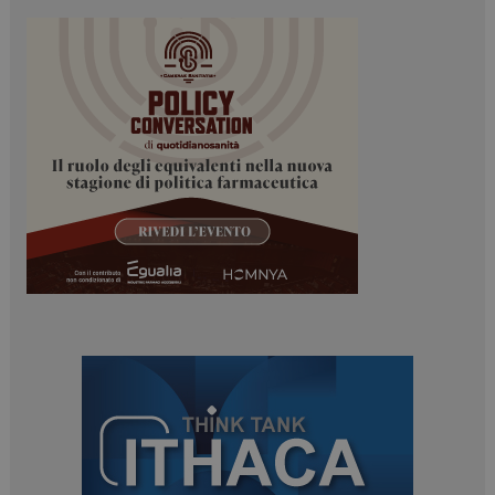
_ga
1 anno 1
Google LLC
mese
.dailyhealthindustry.it