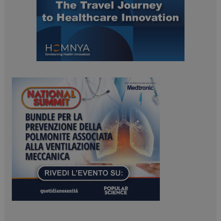
ARRAffinitySameSite
Sessione
Microsoft Corporation
.www.dailyhealthindustry.it
PHPSESSID
Sessione
PHP.net
www.dailyhealthindustry.it