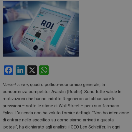
F
Li
X
W
a
n
h
Market share
, quadro poltico-economico generale, la
ce
ke
at
concorrenza competitor Avastin (Roche). Sono tutte valide le
b
dI
s
motivazioni che hanno indotto Regeneron ad abbassare le
o
n
A
previsioni – sotto le stime di Wall Street – per i suo farmaco
Eylea. L’azienda non ha voluto fornire dettagli. “Non ho intenzione
o
p
di entrare nello specifico su come siamo arrivati a questa
k
p
ipotesi”, ha dichiarato agli analisti il CEO Len Schleifer. In ogni