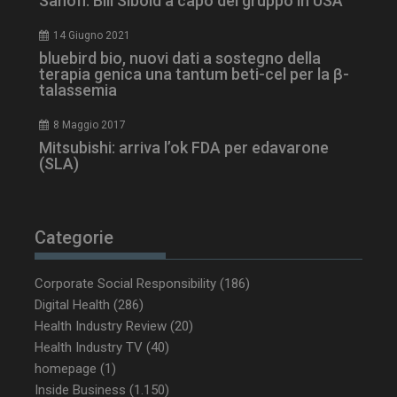
Sanofi: Bill Sibold a capo del gruppo in USA
14 Giugno 2021
bluebird bio, nuovi dati a sostegno della
terapia genica una tantum beti-cel per la β-
talassemia
8 Maggio 2017
Mitsubishi: arriva l’ok FDA per edavarone
(SLA)
_ga_Z2VT792F98
.dailyhealthindustry.it
1 anno 1
mese
Categorie
Corporate Social Responsibility
(186)
Digital Health
(286)
tracking-sites-
www.dailyhealthindustry.it
4
Health Industry Review
(20)
ironfish-tracking-
settimane
enable
2 giorni
Health Industry TV
(40)
homepage
(1)
Inside Business
(1.150)