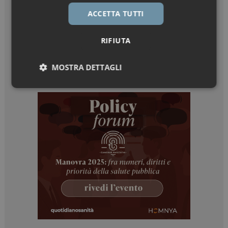
ACCETTA TUTTI
RIFIUTA
MOSTRA DETTAGLI
Necessari
Marketing
Necessari
Marketing
I cookie necessari contribuiscono a rendere fruibile il
sito web abilitandone funzionalità di base quali la
navigazione sulle pagine e l'accesso alle aree
protette del sito. Il sito web non è in grado di
funzionare correttamente senza questi cookie.
NOME
FORNITORE / DOMINIO
SCADENZA