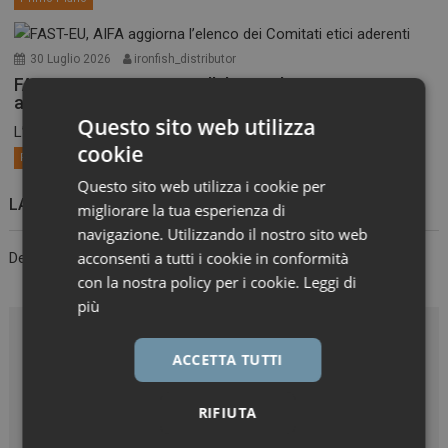
30 Luglio 2026
ironfish_distributor
FAST-EU, AIFA aggiorna l’elenco dei Comitati etici
aderenti
Questo sito web utilizza
L’Agenzia ha pubblicato l’elenco aggiornato al 27 luglio dei...
cookie
Primo Piano
Questo sito web utilizza i cookie per
LASCIA UN COMMENTO
migliorare la tua esperienza di
navigazione. Utilizzando il nostro sito web
acconsenti a tutti i cookie in conformità
Devi essere
connesso
per inviare un commento.
con la nostra policy per i cookie.
Leggi di
più
ACCETTA TUTTI
RIFIUTA