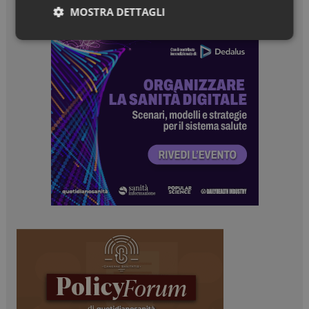
MOSTRA DETTAGLI
Necessari
Marketing
Necessari
Marketing
I cookie necessari contribuiscono a rendere fruibile il
sito web abilitandone funzionalità di base quali la
navigazione sulle pagine e l'accesso alle aree
protette del sito. Il sito web non è in grado di
funzionare correttamente senza questi cookie.
NOME
FORNITORE / DOMINIO
SCADENZA
_ga
1 anno 1
Google LLC
mese
.dailyhealthindustry.it