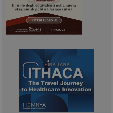
tracking-sites-
www.dailyhealthindustry.it
4
ironfish-session-id
settimane
2 giorni
ARRAffinity
Sessione
Microsoft Corporation
.www.dailyhealthindustry.it