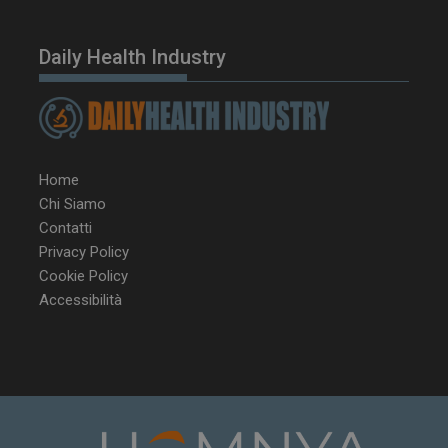
Daily Health Industry
Home
Chi Siamo
YSC
Ses
Google LLC
Contatti
.youtube.com
Privacy Policy
Cookie Policy
Accessibilità
VISITOR_INFO1_LIVE
5 m
Google LLC
sett
.youtube.com