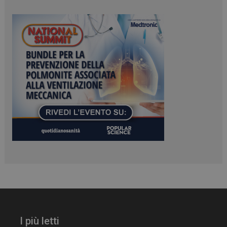
_ga_Z2VT792F98
.dailyhealthindustry.it
1 anno 1
mese
tracking-sites-
www.dailyhealthindustry.it
4
ironfish-tracking-
settimane
enable
2 giorni
CookieScriptConsent
5 mesi 3
CookieScript
settimane
www.dailyhealthindustry.it
I più letti