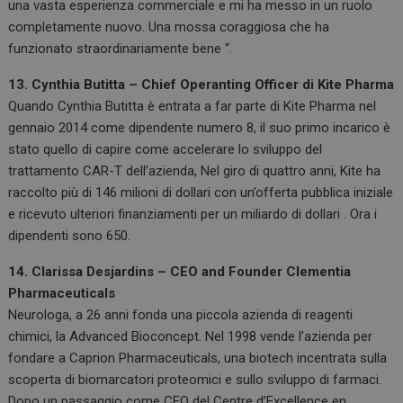
una vasta esperienza commerciale e mi ha messo in un ruolo
completamente nuovo. Una mossa coraggiosa che ha
funzionato straordinariamente bene “.
13. Cynthia Butitta – Chief Operanting Officer di Kite Pharma
Quando Cynthia Butitta è entrata a far parte di Kite Pharma nel
gennaio 2014 come dipendente numero 8, il suo primo incarico è
stato quello di capire come accelerare lo sviluppo del
trattamento CAR-T dell’azienda, Nel giro di quattro anni, Kite ha
raccolto più di 146 milioni di dollari con un’offerta pubblica iniziale
e ricevuto ulteriori finanziamenti per un miliardo di dollari . Ora i
dipendenti sono 650.
14. Clarissa Desjardins – CEO and Founder Clementia
Pharmaceuticals
Neurologa, a 26 anni fonda una piccola azienda di reagenti
chimici, la Advanced Bioconcept. Nel 1998 vende l’azienda per
fondare a Caprion Pharmaceuticals, una biotech incentrata sulla
scoperta di biomarcatori proteomici e sullo sviluppo di farmaci.
Dopo un passaggio come CEO del Centre d’Excellence en