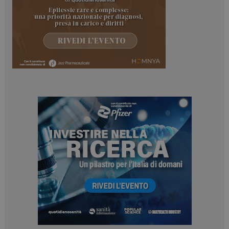
ARRAffinitySameSite
Sessione
Microsoft Corporation
.www.dailyhealthindustry.it