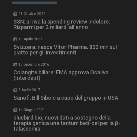
21 Ottobre 2016
SSN: arriva la spending review indolore.
Risparmi per 2 miliardi all’anno
10 Aprile 2017
Svizzera: nasce Vifor Pharma. 800 mln sul
piatto per gli investimenti
15 Dicembre 2016
Colangite biliare: EMA approva Ocaliva
(Intercept)
NOME
FORNITORE / DOMINIO
SCA
6 Aprile 2017
__Secure-ROLLOUT_TOKEN
.youtube.com
5 m
sett
Sanofi: Bill Sibold a capo del gruppo in USA
14 Giugno 2021
bluebird bio, nuovi dati a sostegno della
terapia genica una tantum beti-cel per la β-
talassemia
tracking-sites-ironfish-
www.dailyhealthindustry.it