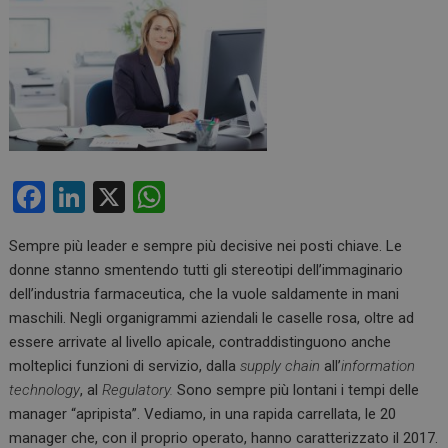
F
Li
X
W
a
n
h
Sempre più leader e sempre più decisive nei posti chiave. Le
ce
ke
at
donne stanno smentendo tutti gli stereotipi dell’immaginario
b
dI
s
dell’industria farmaceutica, che la vuole saldamente in mani
o
n
A
maschili. Negli organigrammi aziendali le caselle rosa, oltre ad
essere arrivate al livello apicale, contraddistinguono anche
o
p
molteplici funzioni di servizio, dalla
supply chain
all’
information
k
p
technology
, al
Regulatory.
Sono sempre più lontani i tempi delle
manager “apripista”. Vediamo, in una rapida carrellata, le 20
manager che, con il proprio operato, hanno caratterizzato il 2017.