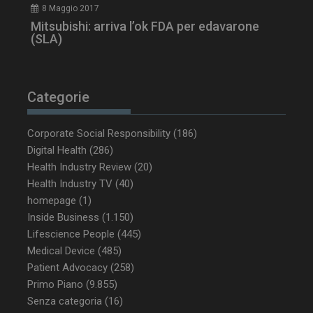
tracking-named-enable
sett
8 Maggio 2017
2 g
Mitsubishi: arriva l’ok FDA per edavarone
(SLA)
__Secure-YNID
.youtube.com
5 m
Categorie
sett
Corporate Social Responsibility
(186)
Digital Health
(286)
Health Industry Review
(20)
Health Industry TV
(40)
homepage
(1)
Inside Business
(1.150)
Lifescience People
(445)
Medical Device
(485)
Patient Advocacy
(258)
VISITOR_PRIVACY_METADATA
5 m
YouTube
sett
.youtube.com
Primo Piano
(9.855)
Senza categoria
(16)