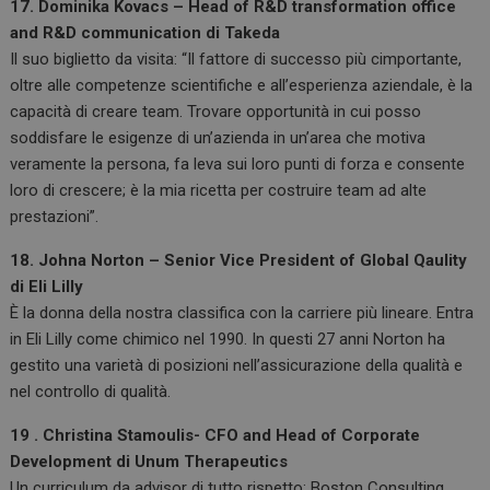
17. Dominika Kovacs – Head of R&D transformation office
and R&D communication di Takeda
Il suo biglietto da visita: “Il fattore di successo più cimportante,
oltre alle competenze scientifiche e all’esperienza aziendale, è la
capacità di creare team. Trovare opportunità in cui posso
soddisfare le esigenze di un’azienda in un’area che motiva
veramente la persona, fa leva sui loro punti di forza e consente
loro di crescere; è la mia ricetta per costruire team ad alte
prestazioni”.
18. Johna Norton – Senior Vice President of Global Qaulity
di Eli Lilly
È la donna della nostra classifica con la carriere più lineare. Entra
in Eli Lilly come chimico nel 1990. In questi 27 anni Norton ha
gestito una varietà di posizioni nell’assicurazione della qualità e
nel controllo di qualità.
19 . Christina Stamoulis- CFO and Head of Corporate
Development di Unum Therapeutics
Un curriculum da advisor di tutto rispetto: Boston Consulting,