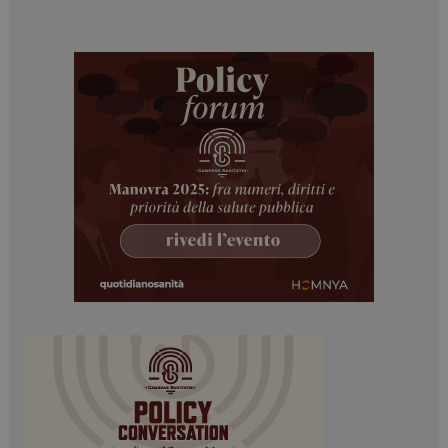
PHPSESSID
Sessione
PHP.net
www.dailyhealthindustry.it