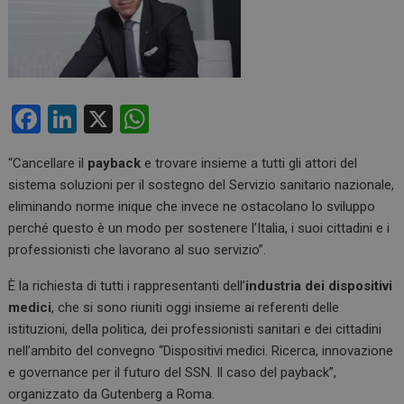
F
Li
X
W
a
n
h
“Cancellare il
payback
e trovare insieme a tutti gli attori del
ce
ke
at
sistema soluzioni per il sostegno del Servizio sanitario nazionale,
b
dI
s
eliminando norme inique che invece ne ostacolano lo sviluppo
o
n
A
perché questo è un modo per sostenere l’Italia, i suoi cittadini e i
professionisti che lavorano al suo servizio”.
o
p
k
p
È la richiesta di tutti i rappresentanti dell’
industria dei dispositivi
medici
, che si sono riuniti oggi insieme ai referenti delle
istituzioni, della politica, dei professionisti sanitari e dei cittadini
nell’ambito del convegno “Dispositivi medici. Ricerca, innovazione
e governance per il futuro del SSN. Il caso del payback”,
organizzato da Gutenberg a Roma.