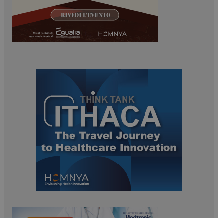
ARRAffinitySameSite
Sessione
Microsoft Corporation
.www.dailyhealthindustry.it
PHPSESSID
Sessione
PHP.net
www.dailyhealthindustry.it