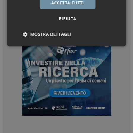
ACCETTA TUTTI
RIFIUTA
MOSTRA DETTAGLI
Necessari
Marketing
Necessari
Marketing
I cookie necessari contribuiscono a rendere fruibile il
sito web abilitandone funzionalità di base quali la
navigazione sulle pagine e l'accesso alle aree
protette del sito. Il sito web non è in grado di
funzionare correttamente senza questi cookie.
NOME
FORNITORE / DOMINIO
SCADENZA