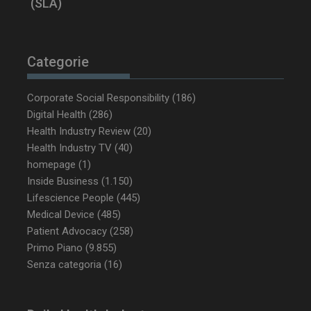
(SLA)
CookieScriptConsent
5 mesi 3
CookieScript
settimane
www.dailyhealthindustry.it
Categorie
Corporate Social Responsibility
(186)
Digital Health
(286)
Health Industry Review
(20)
Health Industry TV
(40)
homepage
(1)
Inside Business
(1.150)
Lifescience People
(445)
Medical Device
(485)
Patient Advocacy
(258)
Primo Piano
(9.855)
NOME
FORNITORE / DOMINIO
SCA
Senza categoria
(16)
__Secure-ROLLOUT_TOKEN
.youtube.com
5 m
sett