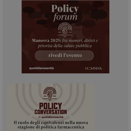
_ga
1 anno 1
Google LLC
mese
.dailyhealthindustry.it