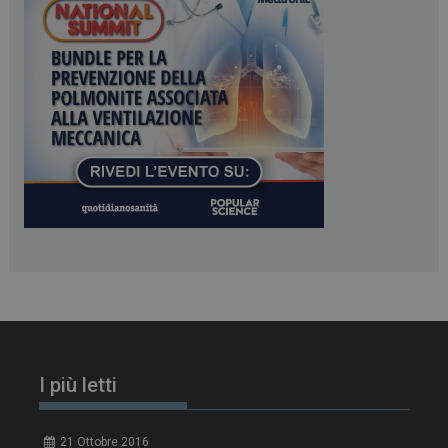
tracking-sites-
www.dailyhealthindustry.it
4
ironfish-session-id
settimane
2 giorni
ARRAffinity
Sessione
Microsoft Corporation
I più letti
.www.dailyhealthindustry.it
21 Ottobre 2016