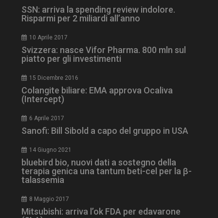
SSN: arriva la spending review indolore.
Risparmi per 2 miliardi all’anno
10 Aprile 2017
Svizzera: nasce Vifor Pharma. 800 mln sul
piatto per gli investimenti
15 Dicembre 2016
Colangite biliare: EMA approva Ocaliva
(Intercept)
_ga_Z2VT792F98
.dailyhealthindustry.it
1 anno 1
mese
6 Aprile 2017
Sanofi: Bill Sibold a capo del gruppo in USA
14 Giugno 2021
bluebird bio, nuovi dati a sostegno della
tracking-sites-
www.dailyhealthindustry.it
4
terapia genica una tantum beti-cel per la β-
ironfish-tracking-
settimane
enable
2 giorni
talassemia
8 Maggio 2017
Mitsubishi: arriva l’ok FDA per edavarone