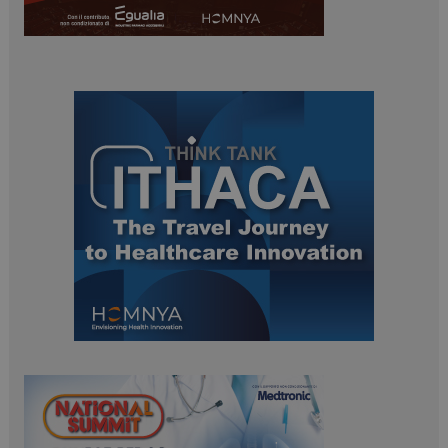
ARRAffinitySameSite
Sessione
Microsoft Corporation
.www.dailyhealthindustry.it