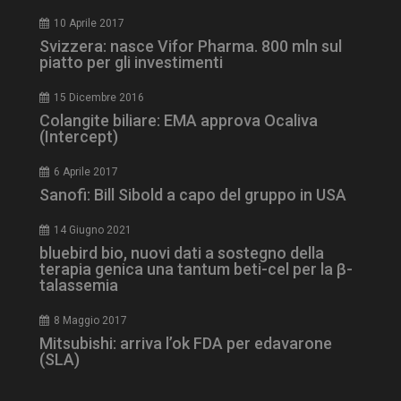
10 Aprile 2017
Svizzera: nasce Vifor Pharma. 800 mln sul
piatto per gli investimenti
15 Dicembre 2016
Colangite biliare: EMA approva Ocaliva
(Intercept)
tracking-sites-
www.dailyhealthindustry.it
4
ironfish-session-id
settimane
6 Aprile 2017
2 giorni
Sanofi: Bill Sibold a capo del gruppo in USA
14 Giugno 2021
bluebird bio, nuovi dati a sostegno della
ARRAffinity
Sessione
Microsoft Corporation
.www.dailyhealthindustry.it
terapia genica una tantum beti-cel per la β-
talassemia
8 Maggio 2017
Mitsubishi: arriva l’ok FDA per edavarone
(SLA)