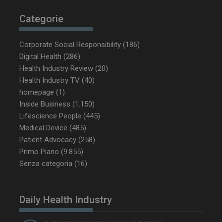
Categorie
Corporate Social Responsibility
(186)
Digital Health
(286)
_ga_Z2VT792F98
.dailyhealthindustry.it
1 anno 1
Health Industry Review
(20)
mese
Health Industry TV
(40)
homepage
(1)
Inside Business
(1.150)
Lifescience People
(445)
tracking-sites-
www.dailyhealthindustry.it
4
ironfish-tracking-
settimane
Medical Device
(485)
enable
2 giorni
Patient Advocacy
(258)
Primo Piano
(9.855)
Senza categoria
(16)
CookieScriptConsent
5 mesi 3
CookieScript
settimane
www.dailyhealthindustry.it
Daily Health Industry