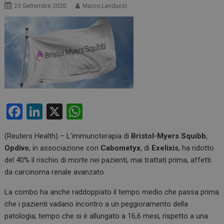
23 Settembre 2020
Marco Landucci
F
Li
X
W
a
n
h
(Reuters Health) – L’immunoterapia di
Bristol-Myers Squibb
,
ce
ke
at
Opdivo
, in associazione con
Cabometyx
, di
Exelixis
, ha ridotto
b
dI
s
del 40% il rischio di morte nei pazienti, mai trattati prima, affetti
o
n
A
da carcinoma renale avanzato.
o
p
La combo ha anche raddoppiato il tempo medio che passa prima
k
p
che i pazienti vadano incontro a un peggioramento della
patologia; tempo che si è allungato a 16,6 mesi, rispetto a una