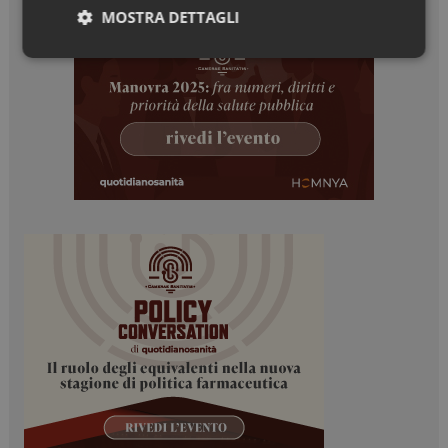
MOSTRA DETTAGLI
Necessari
Marketing
Necessari
Marketing
I cookie necessari contribuiscono a rendere fruibile il
sito web abilitandone funzionalità di base quali la
navigazione sulle pagine e l'accesso alle aree
protette del sito. Il sito web non è in grado di
funzionare correttamente senza questi cookie.
NOME
FORNITORE / DOMINIO
SCADENZA
_ga
1 anno 1
Google LLC
mese
.dailyhealthindustry.it