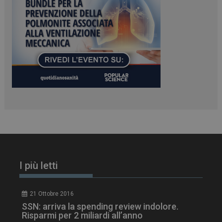
PHPSESSID
Sessione
PHP.net
www.dailyhealthindustry.it
I più letti
21 Ottobre 2016
SSN: arriva la spending review indolore.
Risparmi per 2 miliardi all’anno