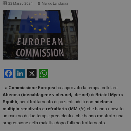
22 Marzo 2024
Marco Landucci
F
Li
X
W
a
n
h
La
Commissione Europea
ha approvato la terapia cellulare
ce
ke
at
Abecma (idecabtagene vicleucel; ide-cel)
di
Bristol Myers
b
dI
s
Squibb,
per il trattamento di pazienti adulti con
mieloma
o
n
A
multiplo recidivato e refrattario (MM r/r)
che hanno ricevuto
un minimo di due terapie precedenti e che hanno mostrato una
o
p
progressione della malattia dopo l’ultimo trattamento.
k
p