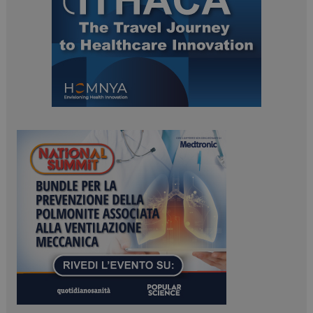
ARRAffinitySameSite
Sessione
Microsoft Corporation
.www.dailyhealthindustry.it