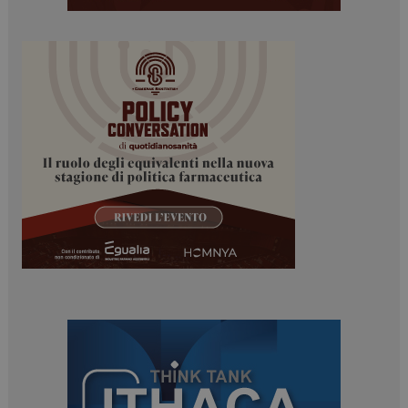
Necessari
Marketing
I cookie necessari contribuiscono a rendere fruibile il
sito web abilitandone funzionalità di base quali la
navigazione sulle pagine e l'accesso alle aree
protette del sito. Il sito web non è in grado di
funzionare correttamente senza questi cookie.
NOME
FORNITORE / DOMINIO
SCADENZA
_ga
1 anno 1
Google LLC
mese
.dailyhealthindustry.it