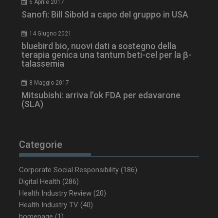
6 Aprile 2017
tracking-sites-
www.dailyhealthindustry.it
4
Sanofi: Bill Sibold a capo del gruppo in USA
ironfish-session-id
settimane
2 giorni
14 Giugno 2021
bluebird bio, nuovi dati a sostegno della
terapia genica una tantum beti-cel per la β-
ARRAffinity
Sessione
talassemia
Microsoft Corporation
.www.dailyhealthindustry.it
8 Maggio 2017
Mitsubishi: arriva l’ok FDA per edavarone
(SLA)
Categorie
Corporate Social Responsibility
(186)
Digital Health
(286)
Health Industry Review
(20)
Health Industry TV
(40)
_ga_Z2VT792F98
.dailyhealthindustry.it
1 anno 1
mese
homepage
(1)