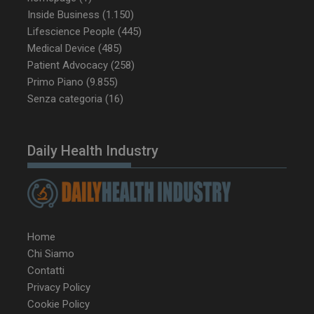
Inside Business
(1.150)
Lifescience People
(445)
Medical Device
(485)
tracking-sites-
www.dailyhealthindustry.it
4
Patient Advocacy
(258)
ironfish-tracking-
settimane
enable
2 giorni
Primo Piano
(9.855)
Senza categoria
(16)
CookieScriptConsent
5 mesi 3
CookieScript
Daily Health Industry
settimane
www.dailyhealthindustry.it
Home
Chi Siamo
Contatti
Privacy Policy
Cookie Policy