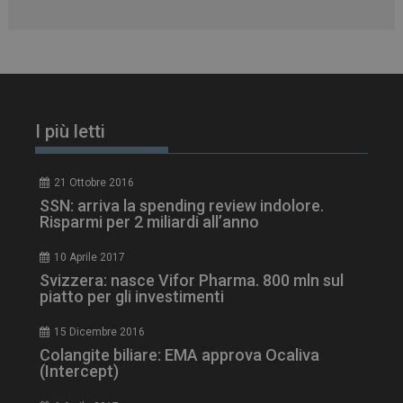
PHPSESSID
Sessione
PHP.net
www.dailyhealthindustry.it
I più letti
21 Ottobre 2016
SSN: arriva la spending review indolore.
Risparmi per 2 miliardi all’anno
10 Aprile 2017
Svizzera: nasce Vifor Pharma. 800 mln sul
piatto per gli investimenti
15 Dicembre 2016
Colangite biliare: EMA approva Ocaliva
(Intercept)