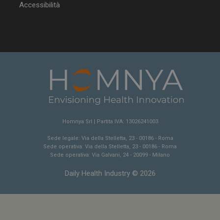
Accessibilità
NOME
FORNITORE / DOMINIO
SCA
__Secure-ROLLOUT_TOKEN
.youtube.com
5 m
sett
Homnya Srl | Partita IVA: 13026241003
Sede legale: Via della Stelletta, 23 - 00186 - Roma
tracking-sites-ironfish-
www.dailyhealthindustry.it
Sede operativa: Via della Stelletta, 23 - 00186 - Roma
tracking-named-enable
sett
2 g
Sede operativa: Via Galvani, 24 - 20099 - Milano
Daily Health Industry © 2026
__Secure-YNID
.youtube.com
5 m
sett