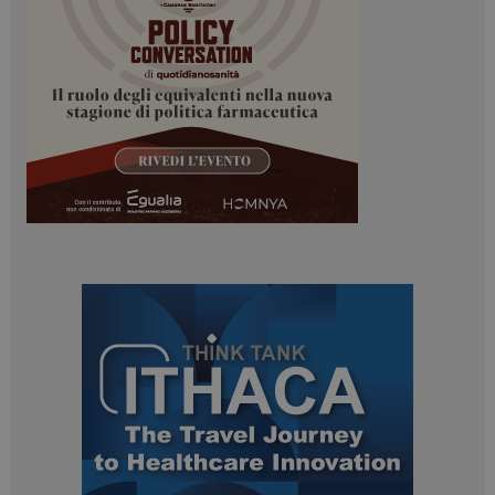
mese
.dailyhealthindustry.it