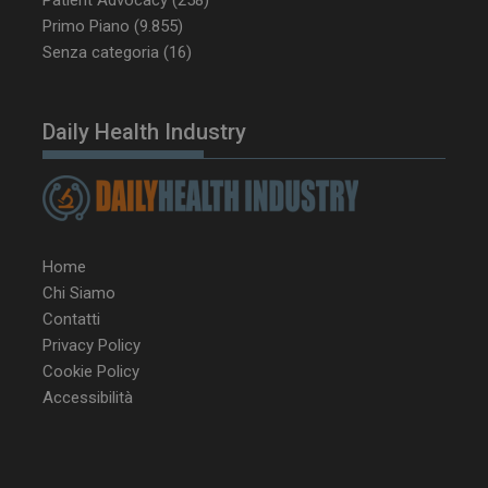
settimane
www.dailyhealthindustry.it
Primo Piano
(9.855)
Senza categoria
(16)
Daily Health Industry
Home
Chi Siamo
Contatti
Privacy Policy
Cookie Policy
NOME
FORNITORE / DOMINIO
SCA
Accessibilità
__Secure-ROLLOUT_TOKEN
.youtube.com
5 m
sett