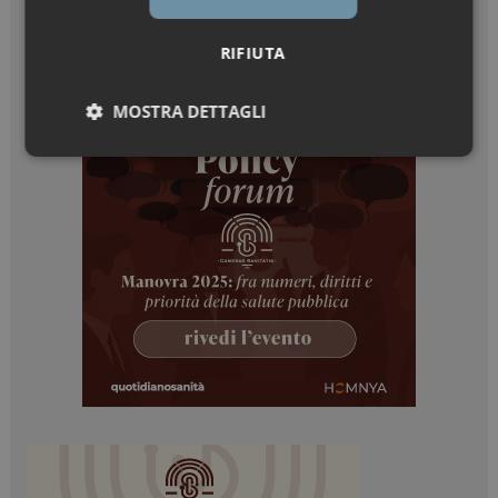
RIFIUTA
MOSTRA DETTAGLI
Necessari
Marketing
Necessari
Marketing
I cookie necessari contribuiscono a rendere fruibile il
sito web abilitandone funzionalità di base quali la
navigazione sulle pagine e l'accesso alle aree
protette del sito. Il sito web non è in grado di
funzionare correttamente senza questi cookie.
NOME
FORNITORE / DOMINIO
SCADENZA
_ga
1 anno 1
Google LLC