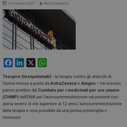
16 Gennaio 2023
Marco Landucci
F
Li
X
W
a
n
h
Tezspire
(tezepelumab)
– la terapia contro gli attacchi di
ce
ke
at
l’asma messa a punta da
AstraZeneca
e
Amgen
– ha ricevuto
b
dI
s
parere positivo dal
Comitato per i medicinali per uso umano
o
n
A
(CHMP)
dell’EMA per l’autosomministrazione nei pazienti con
asma severo di età superiore ai 12 anni.L’autosomministrazione
o
p
della terapia è resa possibile da una penna preriempita e
k
p
monouso.