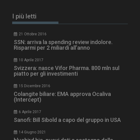
I più letti
21 Ottobre 2016
SSN: arriva la spending review indolore.
Risparmi per 2 miliardi all’anno
10 Aprile 2017
Svizzera: nasce Vifor Pharma. 800 mln sul
piatto per gli investimenti
tracking-sites-
www.dailyhealthindustry.it
4
ironfish-session-id
settimane
15 Dicembre 2016
2 giorni
Colangite biliare: EMA approva Ocaliva
(Intercept)
6 Aprile 2017
ARRAffinity
Sessione
Microsoft Corporation
.www.dailyhealthindustry.it
Sanofi: Bill Sibold a capo del gruppo in USA
14 Giugno 2021