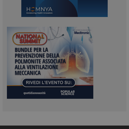
ARRAffinitySameSite
Sessione
Microsoft Corporation
.www.dailyhealthindustry.it
PHPSESSID
Sessione
PHP.net
www.dailyhealthindustry.it