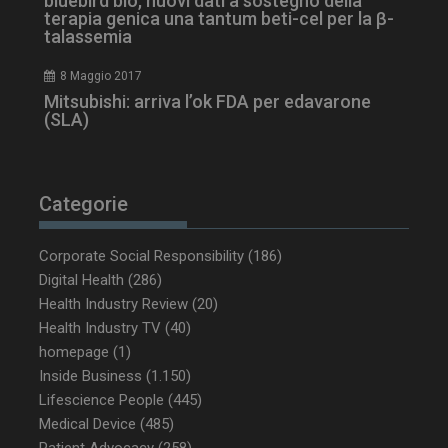
bluebird bio, nuovi dati a sostegno della
terapia genica una tantum beti-cel per la β-
talassemia
8 Maggio 2017
Mitsubishi: arriva l’ok FDA per edavarone
(SLA)
Categorie
_ga_Z2VT792F98
.dailyhealthindustry.it
1 anno 1
mese
Corporate Social Responsibility
(186)
Digital Health
(286)
Health Industry Review
(20)
tracking-sites-
www.dailyhealthindustry.it
4
Health Industry TV
(40)
ironfish-tracking-
settimane
homepage
(1)
enable
2 giorni
Inside Business
(1.150)
Lifescience People
(445)
Medical Device
(485)
CookieScriptConsent
5 mesi 3
CookieScript
Patient Advocacy
(258)