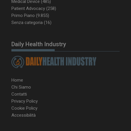
CookieScriptConsent
5 mesi 3
Medical Device
(485)
CookieScript
settimane
www.dailyhealthindustry.it
Patient Advocacy
(258)
Primo Piano
(9.855)
Senza categoria
(16)
Daily Health Industry
Home
Chi Siamo
Contatti
Privacy Policy
NOME
FORNITORE / DOMINIO
SCA
Cookie Policy
Accessibilità
__Secure-ROLLOUT_TOKEN
.youtube.com
5 m
sett