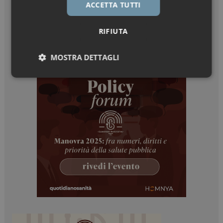
ACCETTA TUTTI
RIFIUTA
MOSTRA DETTAGLI
Necessari
Marketing
Necessari
Marketing
I cookie necessari contribuiscono a rendere fruibile il
sito web abilitandone funzionalità di base quali la
navigazione sulle pagine e l'accesso alle aree
protette del sito. Il sito web non è in grado di
funzionare correttamente senza questi cookie.
NOME
FORNITORE / DOMINIO
SCADENZA