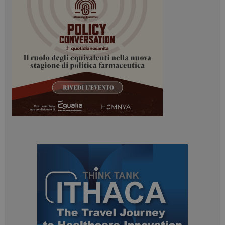
_ga
1 anno 1
Google LLC
mese
.dailyhealthindustry.it