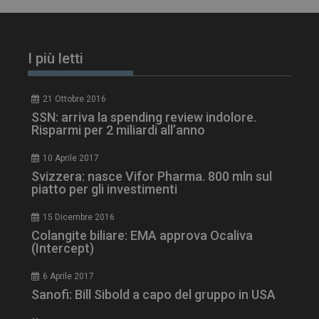
I più letti
21 Ottobre 2016
SSN: arriva la spending review indolore.
Risparmi per 2 miliardi all’anno
10 Aprile 2017
Svizzera: nasce Vifor Pharma. 800 mln sul
piatto per gli investimenti
tracking-sites-
www.dailyhealthindustry.it
4
ironfish-session-id
settimane
2 giorni
15 Dicembre 2016
Colangite biliare: EMA approva Ocaliva
(Intercept)
ARRAffinity
Sessione
Microsoft Corporation
6 Aprile 2017
.www.dailyhealthindustry.it
Sanofi: Bill Sibold a capo del gruppo in USA