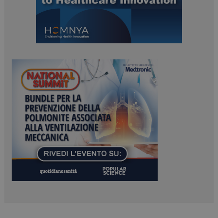
ARRAffinitySameSite
Sessione
Microsoft Corporation
.www.dailyhealthindustry.it
PHPSESSID
Sessione
PHP.net
www.dailyhealthindustry.it