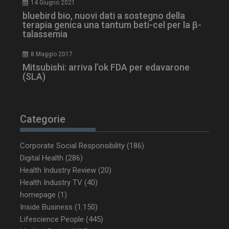
14 Giugno 2021
bluebird bio, nuovi dati a sostegno della
terapia genica una tantum beti-cel per la β-
talassemia
8 Maggio 2017
Mitsubishi: arriva l’ok FDA per edavarone
(SLA)
_ga_Z2VT792F98
.dailyhealthindustry.it
1 anno 1
Categorie
mese
Corporate Social Responsibility
(186)
Digital Health
(286)
Health Industry Review
(20)
tracking-sites-
www.dailyhealthindustry.it
4
ironfish-tracking-
settimane
Health Industry TV
(40)
enable
2 giorni
homepage
(1)
Inside Business
(1.150)
Lifescience People
(445)