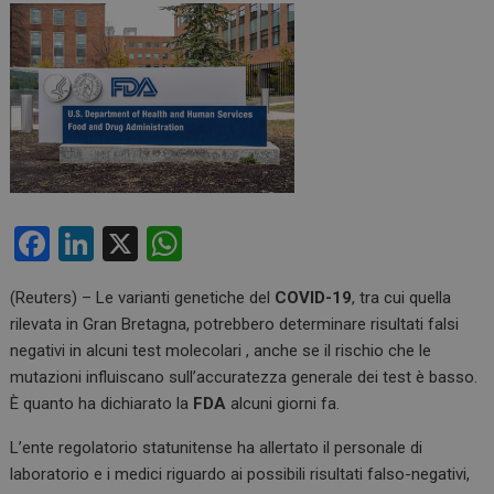
F
Li
X
W
a
n
h
(Reuters) – Le varianti genetiche del
COVID-19
, tra cui quella
ce
ke
at
rilevata in Gran Bretagna, potrebbero determinare risultati falsi
b
dI
s
negativi in alcuni test molecolari , anche se il rischio che le
o
n
A
mutazioni influiscano sull’accuratezza generale dei test è basso.
È quanto ha dichiarato la
FDA
alcuni giorni fa.
o
p
k
p
L’ente regolatorio statunitense ha allertato il personale di
laboratorio e i medici riguardo ai possibili risultati falso-negativi,