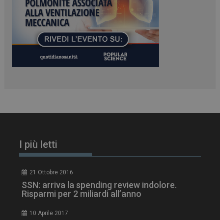
PHPSESSID
Sessione
PHP.net
www.dailyhealthindustry.it
I più letti
21 Ottobre 2016
tracking-sites-
www.dailyhealthindustry.it
4
SSN: arriva la spending review indolore.
ironfish-session-id
settimane
Risparmi per 2 miliardi all’anno
2 giorni
10 Aprile 2017