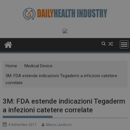
Skip
to
content
Home
Medical Device
3M: FDA estende indicazioni Tegaderm a infezioni catetere
correlate
3M: FDA estende indicazioni Tegaderm
a infezioni catetere correlate
4 Settembre 2017
Marco Landucci