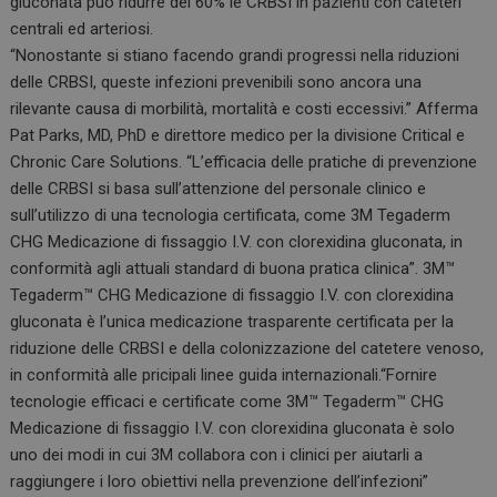
gluconata può ridurre del 60% le CRBSI in pazienti con cateteri
centrali ed arteriosi.
“Nonostante si stiano facendo grandi progressi nella riduzioni
delle CRBSI, queste infezioni prevenibili sono ancora una
rilevante causa di morbilità, mortalità e costi eccessivi.” Afferma
Pat Parks, MD, PhD e direttore medico per la divisione Critical e
Chronic Care Solutions. “L’efficacia delle pratiche di prevenzione
delle CRBSI si basa sull’attenzione del personale clinico e
sull’utilizzo di una tecnologia certificata, come 3M Tegaderm
CHG Medicazione di fissaggio I.V. con clorexidina gluconata, in
conformità agli attuali standard di buona pratica clinica”. 3M™
Tegaderm™ CHG Medicazione di fissaggio I.V. con clorexidina
gluconata è l’unica medicazione trasparente certificata per la
riduzione delle CRBSI e della colonizzazione del catetere venoso,
in conformità alle pricipali linee guida internazionali.“Fornire
tecnologie efficaci e certificate come 3M™ Tegaderm™ CHG
Medicazione di fissaggio I.V. con clorexidina gluconata è solo
uno dei modi in cui 3M collabora con i clinici per aiutarli a
raggiungere i loro obiettivi nella prevenzione dell’infezioni”