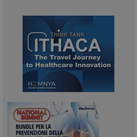
ARRAffinitySameSite
Sessione
Microsoft Corporation
.www.dailyhealthindustry.it