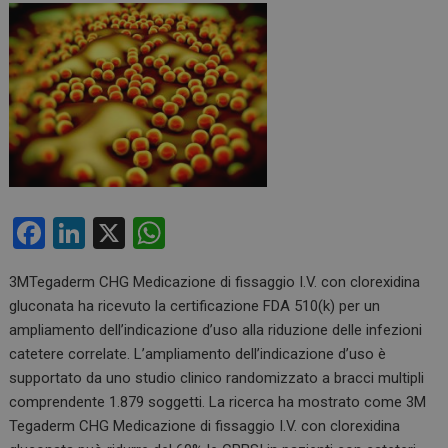
F
Li
X
W
a
n
h
3MTegaderm CHG Medicazione di fissaggio I.V. con clorexidina
ce
ke
at
gluconata ha ricevuto la certificazione FDA 510(k) per un
b
dI
s
ampliamento dell’indicazione d’uso alla riduzione delle infezioni
o
n
A
catetere correlate. L’ampliamento dell’indicazione d’uso è
supportato da uno studio clinico randomizzato a bracci multipli
o
p
comprendente 1.879 soggetti. La ricerca ha mostrato come 3M
k
p
Tegaderm CHG Medicazione di fissaggio I.V. con clorexidina