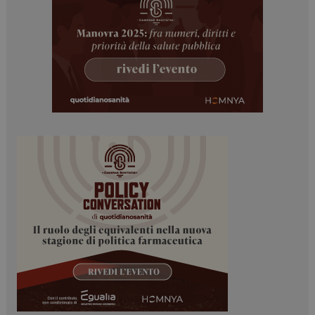
sito web abilitandone funzionalità di base quali la
navigazione sulle pagine e l'accesso alle aree
protette del sito. Il sito web non è in grado di
funzionare correttamente senza questi cookie.
NOME
FORNITORE / DOMINIO
SCADENZA
_ga
1 anno 1
Google LLC
mese
.dailyhealthindustry.it