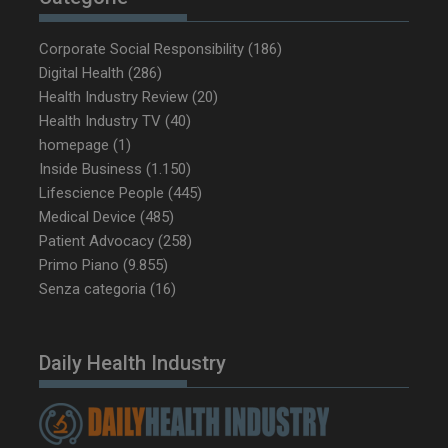
ironfish-tracking-
settimane
enable
2 giorni
Corporate Social Responsibility
(186)
Digital Health
(286)
Health Industry Review
(20)
CookieScriptConsent
5 mesi 3
CookieScript
Health Industry TV
(40)
settimane
www.dailyhealthindustry.it
homepage
(1)
Inside Business
(1.150)
Lifescience People
(445)
Medical Device
(485)
Patient Advocacy
(258)
Primo Piano
(9.855)
Senza categoria
(16)
Daily Health Industry