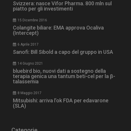
Svizzera: nasce Vifor Pharma. 800 mln sul
piatto per gli investimenti
ARRAffinity
Sessione
Microsoft Corporation
.www.dailyhealthindustry.it
15 Dicembre 2016
Colangite biliare: EMA approva Ocaliva
(Intercept)
6 Aprile 2017
Sanofi: Bill Sibold a capo del gruppo in USA
14 Giugno 2021
bluebird bio, nuovi dati a sostegno della
terapia genica una tantum beti-cel per la β-
talassemia
8 Maggio 2017
_ga_Z2VT792F98
.dailyhealthindustry.it
1 anno 1
Mitsubishi: arriva l’ok FDA per edavarone
mese
(SLA)
Categorie
tracking-sites-
www.dailyhealthindustry.it
4