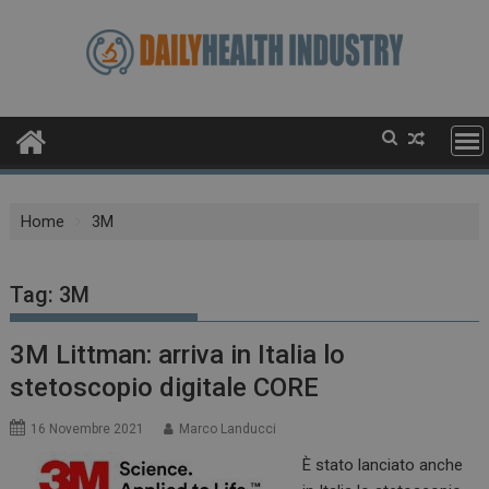
Skip
to
content
Home
3M
Tag:
3M
3M Littman: arriva in Italia lo
stetoscopio digitale CORE
16 Novembre 2021
Marco Landucci
È stato lanciato anche