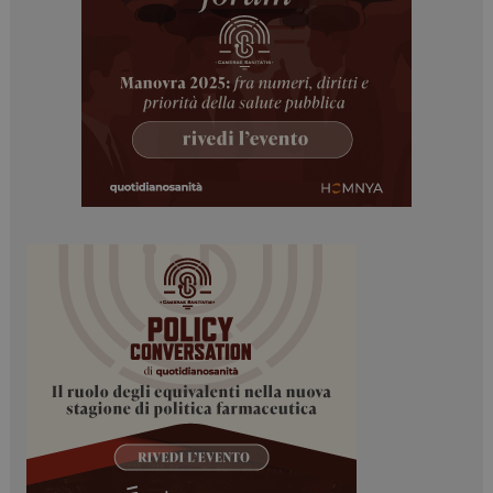
ARRAffinitySameSite
Sessione
Microsoft Corporation
.www.dailyhealthindustry.it