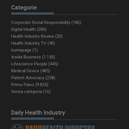
Categorie
NOME
FORNITORE / DOMINIO
SCA
__Secure-ROLLOUT_TOKEN
.youtube.com
5 m
Corporate Social Responsibility
(186)
sett
Digital Health
(286)
Health Industry Review
(20)
Health Industry TV
(40)
homepage
(1)
Inside Business
(1.150)
tracking-sites-ironfish-
www.dailyhealthindustry.it
Lifescience People
(445)
tracking-named-enable
sett
2 g
Medical Device
(485)
Patient Advocacy
(258)
Primo Piano
(9.855)
Senza categoria
(16)
__Secure-YNID
.youtube.com
5 m
sett
Daily Health Industry