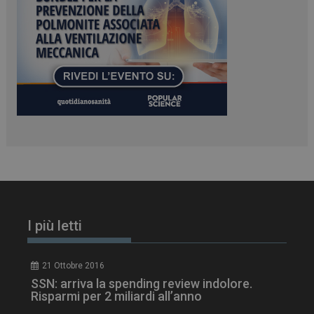
ARRAffinity
Sessione
Microsoft Corporation
.www.dailyhealthindustry.it
I più letti
_ga_Z2VT792F98
.dailyhealthindustry.it
1 anno 1
mese
21 Ottobre 2016
SSN: arriva la spending review indolore.
Risparmi per 2 miliardi all’anno