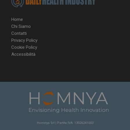
Home
Chi Siamo
Contatti
Privacy Policy
VISITOR_PRIVACY_METADATA
5 m
YouTube
Cookie Policy
sett
.youtube.com
Accessibilità
Homnya Srl | Partita IVA: 13026241003
YSC
Ses
Google LLC