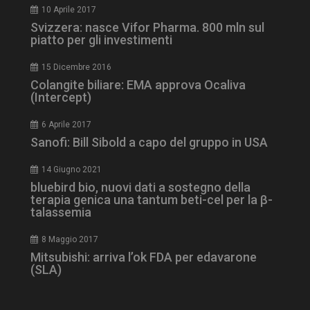
tracking-sites-
www.dailyhealthindustry.it
4
10 Aprile 2017
ironfish-tracking-
settimane
Svizzera: nasce Vifor Pharma. 800 mln sul
enable
2 giorni
piatto per gli investimenti
15 Dicembre 2016
Colangite biliare: EMA approva Ocaliva
CookieScriptConsent
5 mesi 3
CookieScript
settimane
(Intercept)
www.dailyhealthindustry.it
6 Aprile 2017
Sanofi: Bill Sibold a capo del gruppo in USA
14 Giugno 2021
bluebird bio, nuovi dati a sostegno della
terapia genica una tantum beti-cel per la β-
talassemia
8 Maggio 2017
Mitsubishi: arriva l’ok FDA per edavarone
(SLA)