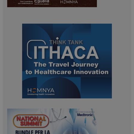
PHPSESSID
Sessione
PHP.net
www.dailyhealthindustry.it
tracking-sites-
www.dailyhealthindustry.it
4
ironfish-session-id
settimane
2 giorni