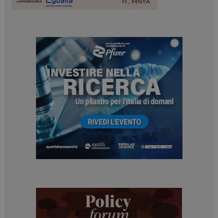
I cookie necessari contribuiscono a rendere fruibile il
sito web abilitandone funzionalità di base quali la
navigazione sulle pagine e l'accesso alle aree
protette del sito. Il sito web non è in grado di
funzionare correttamente senza questi cookie.
NOME
FORNITORE / DOMINIO
SCADENZA
_ga
1 anno 1
Google LLC
mese
.dailyhealthindustry.it