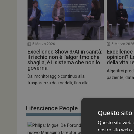
5 Marzo 2026
5 Marzo 202
Excellence Show 3/AI in sanità:
Excellence
il rischio non è l’algoritmo che
opinioni? L
sbaglia, è il sistema che non lo
della vita r
governa
Algoritmi predi
Dal monitoraggio continuo alla
paziente, datase
trasparenza dei modelli, fino alla...
Lifescience People
Questo sito 
Questo sito web ut
nostro sito web ac