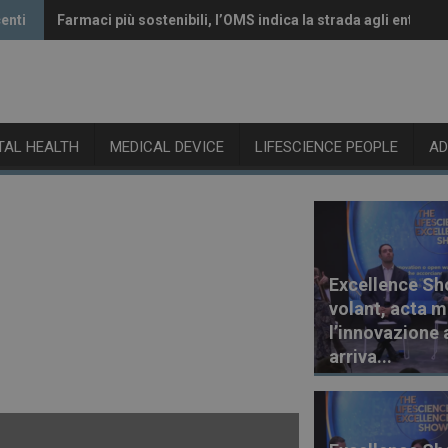
enti
Farmaci più sostenibili, l’OMS indica la strada agli enti reg
Vaccini anti-Covid, il CHMP raccomanda l’aggiornamento a
ITAL HEALTH
MEDICAL DEVICE
LIFESCIENCE PEOPLE
A
Excellence Sh
volant, acta m
l’innovazione 
arriva...
30 Luglio 2026