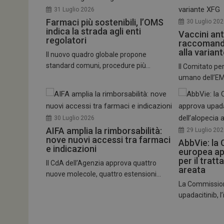
31 Luglio 2026
Farmaci più sostenibili, l’OMS
30 Luglio 20
indica la strada agli enti
Vaccini ant
regolatori
raccomand
alla varian
Il nuovo quadro globale propone
standard comuni, procedure più...
Il Comitato per
umano dell’EMA
30 Luglio 2026
AIFA amplia la rimborsabilità:
29 Luglio 20
nove nuovi accessi tra farmaci
AbbVie: la
e indicazioni
europea ap
per il trat
Il CdA dell’Agenzia approva quattro
areata
nuove molecole, quattro estensioni...
La Commissio
upadacitinib, l’