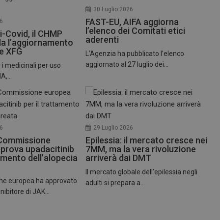
30 Luglio 2026
FAST-EU, AIFA aggiorna
26
l’elenco dei Comitati etici
i-Covid, il CHMP
aderenti
a l’aggiornamento
te XFG
L’Agenzia ha pubblicato l’elenco
aggiornato al 27 luglio dei...
 i medicinali per uso
,...
26
29 Luglio 2026
 Commissione
Epilessia: il mercato cresce nei
prova upadacitinib
7MM, ma la vera rivoluzione
tamento dell’alopecia
arriverà dai DMT
Il mercato globale dell’epilessia negli
ne europea ha approvato
adulti si prepara a...
inibitore di JAK...