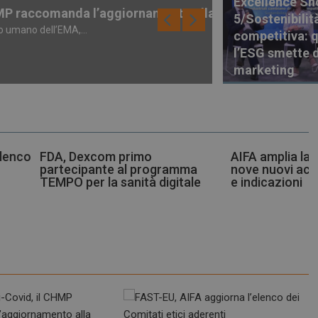
Excellence S
l’aggiornamento alla variante XFG
Neuroinfiammazio
5/Sostenibilit
La Fondazione Frances
competitiva: 
l’ESG smette d
Patient Advocacy
marketing
imo
AIFA amplia la rimborsabilità:
Farma
l programma
nove nuovi accessi tra farmaci
indic
ità digitale
e indicazioni
regol