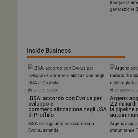
tracking-sites-
Il sequenziam
ironfish-tracking-
generazione (N
enable
CookieScriptConse
Inside Business
NOME
__Secure-ROLLOU
tracking-sites-ironf
tracking-named-en
27 Luglio 2026
27 Luglio 20
IBSA: accordo con Evolus per
Argenx acq
__Secure-YNID
sviluppo e
2,2 miliardi
commercializzazione negli USA
la pipeline 
di Profhilo
autoimmun
IBSA ha raggiunto un accordo con
Argenx acquisi
VISITOR_PRIVACY_
Evolus, azienda...
statunitense Fo