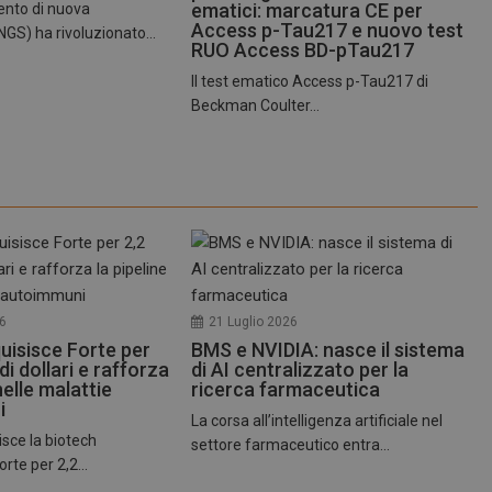
www.dailyhealthindustry.it
4
Questo cookie è impostato dall'applic
ematici: marcatura CE per
ento di nuova
settimane
il sistema di tracking anonimo.
Access p-Tau217 e nuovo test
GS) ha rivoluzionato...
2 giorni
RUO Access BD-pTau217
nt
5 mesi 3
Questo cookie viene utilizzato dal ser
CookieScript
Il test ematico Access p-Tau217 di
settimane
Script.com per ricordare le preferenz
www.dailyhealthindustry.it
cookie dei visitatori. È necessario che
Beckman Coulter...
di Cookie-Script.com funzioni corret
FORNITORE / DOMINIO
SCADENZA
DESCRIZIONE
T_TOKEN
.youtube.com
5 mesi 4
Questo cookie è impostato d
settimane
gestione dell'autenticazione e
personalizzazione dell’esperi
ish-
www.dailyhealthindustry.it
4
Questo cookie è impostato da
able
settimane
abilitare il sistema di tracking
2 giorni
utenti loggato con identity p
26
21 Luglio 2026
uisisce Forte per
BMS e NVIDIA: nasce il sistema
.youtube.com
5 mesi 4
Questo cookie è impostato d
 di dollari e rafforza
di AI centralizzato per la
settimane
tenere traccia delle preferenze
video di Youtube incorporati 
nelle malattie
ricerca farmaceutica
determinare se il visitatore de
i
utilizzando la nuova o la vec
La corsa all’intelligenza artificiale nel
dell'interfaccia di Youtube.
sce la biotech
settore farmaceutico entra...
METADATA
5 mesi 4
Questo cookie viene utilizza
YouTube
rte per 2,2...
settimane
le scelte di consenso e privacy
.youtube.com