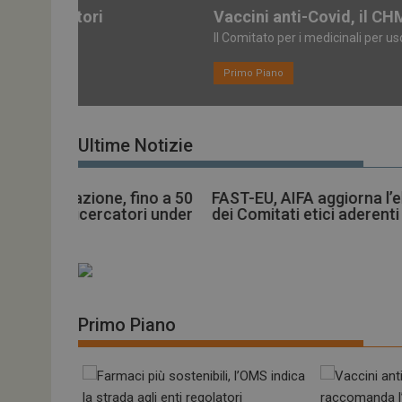
Vaccini anti-Covid, il CHMP raccomanda 
Il Comitato per i medicinali per uso umano dell’EMA,...
Primo Piano
Ultime Notizie
a 50
FAST-EU, AIFA aggiorna l’elenco
FDA, Dexcom pr
nder
dei Comitati etici aderenti
partecipante a
TEMPO per la san
Primo Piano