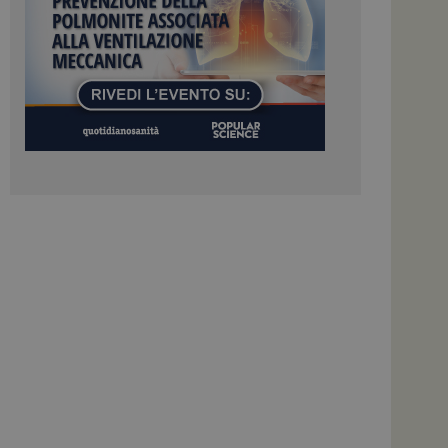
colare i dati di
apporti di analisi dei
ome piattaforma di
el carico, questo
una sessione di
e gestite dallo
te sul linguaggio
erico utilizzato per
tente. Normalmente è
 il modo in cui
er il sito, ma un
di accesso per un
cazione per
 visitatore.
i Web eseguiti sulla
e utilizzato per il
i che le richieste
stradate allo stesso
zione.
gle Analytics per