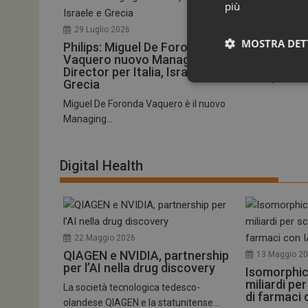
più
28 Luglio 20
Sarepta no
29 Luglio 2026
Severino 
MOSTRA DET
Philips: Miguel De Foronda
Vaquero nuovo Managing
La biotech st
Director per Italia, Israele e
Therapeutics 
Grecia
Miguel De Foronda Vaquero è il nuovo
Managing...
Digital Health
I cookie necessari con
e l'accesso alle aree 
22 Maggio 2026
NOME
QIAGEN e NVIDIA, partnership
13 Maggio 2
_ga
per l’AI nella drug discovery
Isomorphic
miliardi pe
La società tecnologica tedesco-
di farmaci 
olandese QIAGEN e la statunitense...