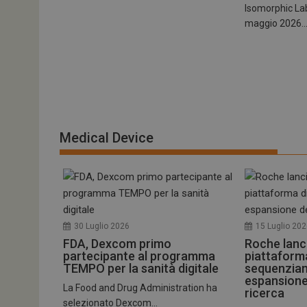
Isomorphic Lab
maggio 2026..
ARRAffinitySameSit
PHPSESSID
Medical Device
tracking-sites-
ironfish-session-id
ARRAffinity
30 Luglio 2026
15 Luglio 20
FDA, Dexcom primo
Roche lanc
partecipante al programma
piattaform
TEMPO per la sanità digitale
sequenzia
espansione
_ga_Z2VT792F98
La Food and Drug Administration ha
ricerca
selezionato Dexcom...