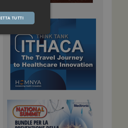
ETTA TUTTI
igazione sulle pagine
kie.
 Google Universal
nificativo del
tilizzato da Google.
stinguere utenti
o in modo casuale
uso in ogni richiesta