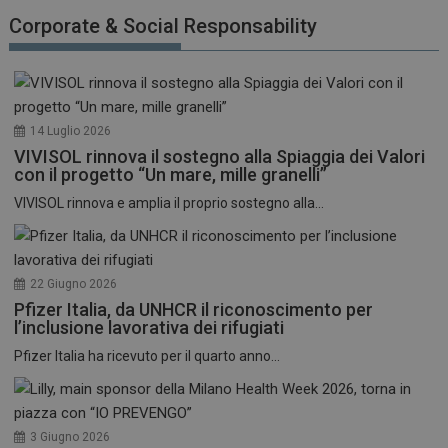
funzionare correttamente senza questi cookie.
Corporate & Social Responsability
NOME
FORNITORE / DOMINIO
SCADENZA
_ga
1 anno 1
Google LLC
mese
.dailyhealthindustry.it
14 Luglio 2026
VIVISOL rinnova il sostegno alla Spiaggia dei Valori
con il progetto “Un mare, mille granelli”
VIVISOL rinnova e amplia il proprio sostegno alla...
22 Giugno 2026
Pfizer Italia, da UNHCR il riconoscimento per
l’inclusione lavorativa dei rifugiati
Pfizer Italia ha ricevuto per il quarto anno...
3 Giugno 2026