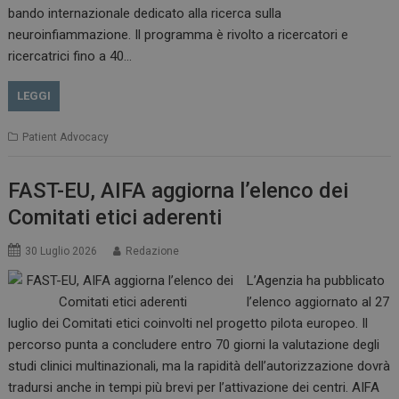
bando internazionale dedicato alla ricerca sulla
neuroinfiammazione. Il programma è rivolto a ricercatori e
CookieScriptConsent
5 mesi 3
ricercatrici fino a 40…
CookieScript
settimane
www.dailyhealthindustry.it
LEGGI
Patient Advocacy
FAST-EU, AIFA aggiorna l’elenco dei
Comitati etici aderenti
30 Luglio 2026
Redazione
L’Agenzia ha pubblicato
l’elenco aggiornato al 27
luglio dei Comitati etici coinvolti nel progetto pilota europeo. Il
percorso punta a concludere entro 70 giorni la valutazione degli
studi clinici multinazionali, ma la rapidità dell’autorizzazione dovrà
NOME
FORNITORE / DOMINIO
SCA
tradursi anche in tempi più brevi per l’attivazione dei centri. AIFA