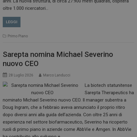
anni. La nuova struttura, di circa 27.900 metri quadrati, ospiterà
oltre 1.000 ricercatori…
LEGGI
Primo Piano
Sarepta nomina Michael Severino
nuovo CEO
28 Luglio 2026
Marco Landucci
La biotech statunitense
Sarepta Therapeutics ha
nominato Michael Severino nuovo CEO. Il manager subentra a
Doug Ingram, che a febbraio aveva annunciato il proprio ritiro
dopo diversi anni alla guida dell’azienda. Con oltre 25 anni di
esperienza nel settore biofarmaceutico, Severino ha ricoperto
ruoli di primo piano in aziende come AbbVie e Amgen. In AbbVie
ha contribuito allo sviluppo e…