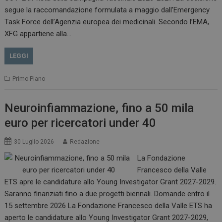
.www.dailyhealthindustry.it
segue la raccomandazione formulata a maggio dall’Emergency
Task Force dell’Agenzia europea dei medicinali. Secondo l’EMA,
XFG appartiene alla…
LEGGI
Primo Piano
Neuroinfiammazione, fino a 50 mila
euro per ricercatori under 40
_ga_Z2VT792F98
.dailyhealthindustry.it
1 anno 1
30 Luglio 2026
Redazione
mese
La Fondazione
Francesco della Valle
ETS apre le candidature allo Young Investigator Grant 2027-2029.
Saranno finanziati fino a due progetti biennali. Domande entro il
tracking-sites-
www.dailyhealthindustry.it
4
ironfish-tracking-
settimane
15 settembre 2026 La Fondazione Francesco della Valle ETS ha
enable
2 giorni
aperto le candidature allo Young Investigator Grant 2027-2029,