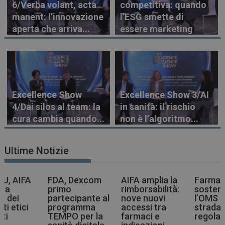
6/Verba volant, acta
competitiva: quando
manent: l’innovazione
l’ESG smette di
aperta che arriva...
essere marketing
Excellence Show
Excellence Show 3/AI
4/Dai silos al team: la
in sanità: il rischio
cura cambia quando...
non è l’algoritmo...
Ultime Notizie
DA, Dexcom
AIFA amplia la
Farmaci più
Vac
rimo
rimborsabilità:
sostenibili,
Co
artecipante al
nove nuovi
l’OMS indica la
ra
rogramma
accessi tra
strada agli enti
l’
EMPO per la
farmaci e
regolatori
all