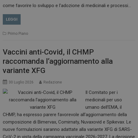
come favorire lo sviluppo e l’adozione di medicinali e processi…
LEGGI
Primo Piano
Vaccini anti-Covid, il CHMP
raccomanda l’aggiornamento alla
variante XFG
30 Luglio 2026
Redazione
Il Comitato per i
medicinali per uso
tracking-sites-
www.dailyhealthindustry.it
4
ironfish-session-id
settimane
umano dell’EMA, il
2 giorni
CHMP, ha espresso parere favorevole all’aggiornamento della
composizione di Bimervax, Comirnaty, Nuvaxovid e Spikevax. Le
nuove formulazioni saranno adattate alla variante XFG di SARS-
ARRAffinity
Sessione
Microsoft Corporation
CoV-2 in vista della campagna vaccinale 2026-2027. La decisione