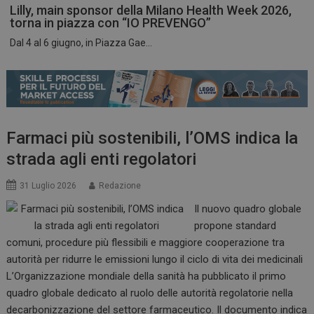
Lilly, main sponsor della Milano Health Week 2026,
torna in piazza con “IO PREVENGO”
Dal 4 al 6 giugno, in Piazza Gae...
ARRAffinitySameSite
Sessione
Microsoft Corporation
.www.dailyhealthindustry.it
Farmaci più sostenibili, l’OMS indica la
strada agli enti regolatori
31 Luglio 2026
Redazione
Il nuovo quadro globale
propone standard
comuni, procedure più flessibili e maggiore cooperazione tra
autorità per ridurre le emissioni lungo il ciclo di vita dei medicinali
L’Organizzazione mondiale della sanità ha pubblicato il primo
PHPSESSID
Sessione
PHP.net
quadro globale dedicato al ruolo delle autorità regolatorie nella
www.dailyhealthindustry.it
decarbonizzazione del settore farmaceutico. Il documento indica