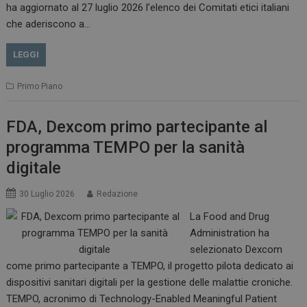
__Secure-ROLLOUT_TOKEN
.youtube.com
5 m
ha aggiornato al 27 luglio 2026 l’elenco dei Comitati etici italiani
sett
che aderiscono a…
LEGGI
Primo Piano
tracking-sites-ironfish-
www.dailyhealthindustry.it
tracking-named-enable
sett
2 g
FDA, Dexcom primo partecipante al
programma TEMPO per la sanità
digitale
30 Luglio 2026
Redazione
__Secure-YNID
.youtube.com
5 m
sett
La Food and Drug
Administration ha
selezionato Dexcom
come primo partecipante a TEMPO, il progetto pilota dedicato ai
dispositivi sanitari digitali per la gestione delle malattie croniche.
TEMPO, acronimo di Technology-Enabled Meaningful Patient