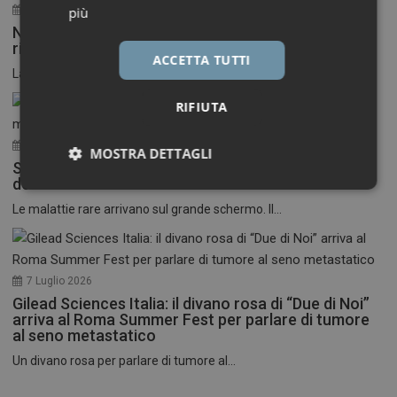
30 Luglio 2026
più
Neuroinfiammazione, fino a 50 mila euro per
ricercatori under 40
ACCETTA TUTTI
La Fondazione Francesco della Valle ETS apre le...
RIFIUTA
17 Luglio 2026
MOSTRA DETTAGLI
Stati Uniti: nasce il primo festival del cinema
dedicato alle malattie rare
Necessari
Marketing
Le malattie rare arrivano sul grande schermo. Il...
7 Luglio 2026
Gilead Sciences Italia: il divano rosa di “Due di Noi”
Necessari
Marketing
arriva al Roma Summer Fest per parlare di tumore
al seno metastatico
I cookie necessari contribuiscono a rendere fruibile il
Un divano rosa per parlare di tumore al...
sito web abilitandone funzionalità di base quali la
navigazione sulle pagine e l'accesso alle aree
protette del sito. Il sito web non è in grado di