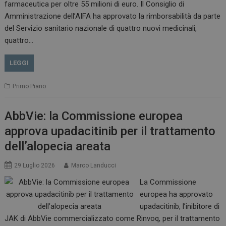
farmaceutica per oltre 55 milioni di euro. Il Consiglio di
VISITOR_INFO1_LIVE
5 m
Google LLC
Amministrazione dell’AIFA ha approvato la rimborsabilità da parte
sett
.youtube.com
del Servizio sanitario nazionale di quattro nuovi medicinali,
quattro…
LEGGI
Primo Piano
AbbVie: la Commissione europea
approva upadacitinib per il trattamento
dell’alopecia areata
29 Luglio 2026
Marco Landucci
La Commissione
europea ha approvato
upadacitinib, l’inibitore di
JAK di AbbVie commercializzato come Rinvoq, per il trattamento