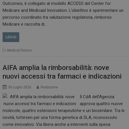
Outcomes, è collegato al modello ACCESS del Center for
Medicare and Medicaid Innovation. L’obiettivo è sperimentare un
percorso coordinato tra valutazione regolatoria, rimborso
Medicare e raccolta di…
VISITOR_PRIVACY_METADATA
5 m
YouTube
sett
.youtube.com
LEGGI
Medical Device
AIFA amplia la rimborsabilità: nove
nuovi accessi tra farmaci e indicazioni
30 Luglio 2026
Redazione
Il CdA dell’Agenzia
approva quattro nuove
YSC
Ses
Google LLC
molecole, quattro estensioni terapeutiche e un biosimilare. Tra le
.youtube.com
novità, tofersen per una forma genetica di SLA, riconosciuto
come innovativo. Via libera anche a interventi sulla spesa