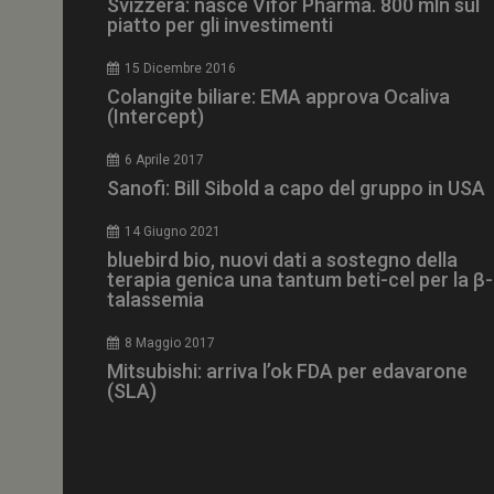
Svizzera: nasce Vifor Pharma. 800 mln sul
piatto per gli investimenti
15 Dicembre 2016
Colangite biliare: EMA approva Ocaliva
(Intercept)
NOME
__Secure-ROLLOU
6 Aprile 2017
Sanofi: Bill Sibold a capo del gruppo in USA
tracking-sites-ironf
tracking-named-en
14 Giugno 2021
bluebird bio, nuovi dati a sostegno della
__Secure-YNID
terapia genica una tantum beti-cel per la β-
talassemia
8 Maggio 2017
Mitsubishi: arriva l’ok FDA per edavarone
VISITOR_PRIVACY_
(SLA)