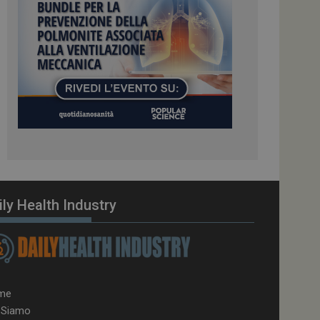
el carico, questo
una sessione di
e gestite dallo
te sul linguaggio
erico utilizzato per
tente. Normalmente è
 il modo in cui
er il sito, ma un
di accesso per un
cazione per
 visitatore.
i Web eseguiti sulla
e utilizzato per il
i che le richieste
ily Health Industry
stradate allo stesso
zione.
gle Analytics per
azione per abilitare
me
 Siamo
vizio Cookie-