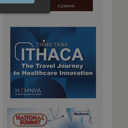
igazione sulle pagine
kie.
 Google Universal
nificativo del
tilizzato da Google.
stinguere utenti
o in modo casuale
uso in ogni richiesta
colare i dati di
apporti di analisi dei
ome piattaforma di