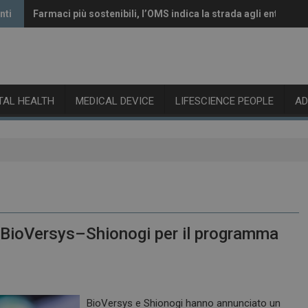
nti
Farmaci più sostenibili, l’OMS indica la strada agli enti regol
Vaccini anti-Covid, il CHMP raccomanda l’aggiornamento al
ITAL HEALTH
MEDICAL DEVICE
LIFESCIENCE PEOPLE
A
ip BioVersys–Shionogi per il programma
BioVersys e Shionogi hanno annunciato un