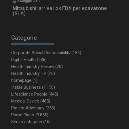
8 Maggio 2017
Mitsubishi: arriva l’ok FDA per edavarone
(SLA)
Categorie
_ga_Z2VT792F98
.dailyhealthindustry.it
1 anno 1
Corporate Social Responsibility
(186)
mese
Digital Health
(286)
Health Industry Review
(20)
Health Industry TV
(40)
homepage
(1)
tracking-sites-
www.dailyhealthindustry.it
4
ironfish-tracking-
settimane
Inside Business
(1.150)
enable
2 giorni
Lifescience People
(445)
Medical Device
(485)
Patient Advocacy
(258)
Primo Piano
(9.855)
CookieScriptConsent
5 mesi 3
CookieScript
settimane
www.dailyhealthindustry.it
Senza categoria
(16)