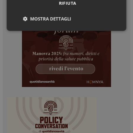
RIFIUTA
MOSTRA DETTAGLI
Necessari
Marketing
Necessari
Marketing
I cookie necessari contribuiscono a rendere fruibile il
sito web abilitandone funzionalità di base quali la
navigazione sulle pagine e l'accesso alle aree
protette del sito. Il sito web non è in grado di
funzionare correttamente senza questi cookie.
NOME
FORNITORE / DOMINIO
SCADENZA
_ga
1 anno 1
Google LLC
mese
.dailyhealthindustry.it