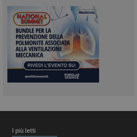
ARRAffinitySameSite
Sessione
Microsoft Corporation
.www.dailyhealthindustry.it
PHPSESSID
Sessione
PHP.net
www.dailyhealthindustry.it
I più letti