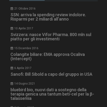
21 Ottobre 2016
SSN: arriva la spending review indolore.
Risparmi per 2 miliardi all’anno
10 Aprile 2017
Svizzera: nasce Vifor Pharma. 800 mln sul
piatto per gli investimenti
15 Dicembre 2016
tracking-sites-
www.dailyhealthindustry.it
4
Colangite biliare: EMA approva Ocaliva
ironfish-session-id
settimane
2 giorni
(Intercept)
6 Aprile 2017
Sanofi: Bill Sibold a capo del gruppo in USA
ARRAffinity
Sessione
Microsoft Corporation
.www.dailyhealthindustry.it
14 Giugno 2021
bluebird bio, nuovi dati a sostegno della
terapia genica una tantum beti-cel per la β-
talassemia