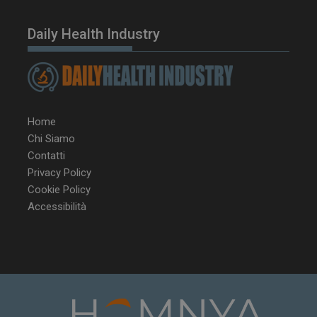
Daily Health Industry
Home
Chi Siamo
Contatti
Privacy Policy
Cookie Policy
Accessibilità
NOME
FORNITORE / DOMINIO
SCA
__Secure-ROLLOUT_TOKEN
.youtube.com
5 m
sett