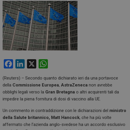
F
Li
X
W
a
n
h
(Reuters) – Secondo quanto dichiarato ieri da una portavoce
ce
ke
at
della
Commissione Europea
,
AstraZeneca
non avrebbe
b
dI
s
obblighi legali verso la
Gran Bretagna
o altri acquirenti tali da
o
n
A
impedire la piena fornitura di dosi di vaccino alla UE.
o
p
Un commento in contraddizione con le dichiarazioni del
ministro
k
p
della Salute britannico, Matt Hancock
, che ha più volte
affermato che l’azienda anglo-svedese ha un accordo esclusivo