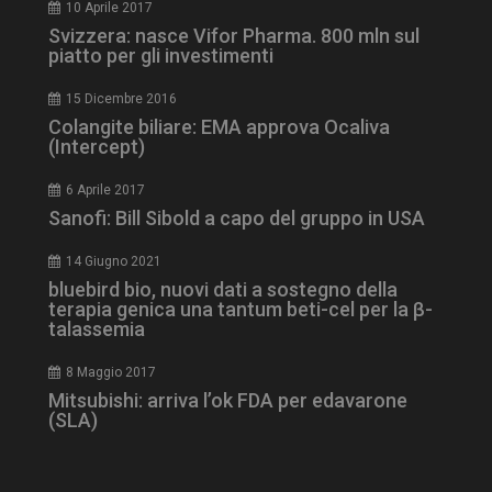
10 Aprile 2017
Svizzera: nasce Vifor Pharma. 800 mln sul
piatto per gli investimenti
15 Dicembre 2016
Colangite biliare: EMA approva Ocaliva
(Intercept)
tracking-sites-
www.dailyhealthindustry.it
4
ironfish-session-id
settimane
6 Aprile 2017
2 giorni
Sanofi: Bill Sibold a capo del gruppo in USA
14 Giugno 2021
bluebird bio, nuovi dati a sostegno della
ARRAffinity
Sessione
Microsoft Corporation
terapia genica una tantum beti-cel per la β-
.www.dailyhealthindustry.it
talassemia
8 Maggio 2017
Mitsubishi: arriva l’ok FDA per edavarone
(SLA)