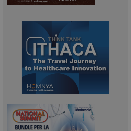
ARRAffinitySameSite
Sessione
Microsoft Corporation
.www.dailyhealthindustry.it