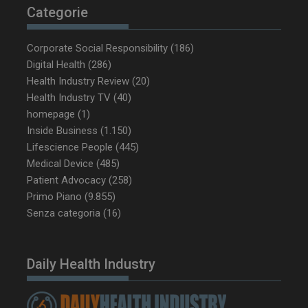
Categorie
Corporate Social Responsibility
(186)
Digital Health
(286)
Health Industry Review
(20)
_ga_Z2VT792F98
.dailyhealthindustry.it
1 anno 1
mese
Health Industry TV
(40)
homepage
(1)
Inside Business
(1.150)
Lifescience People
(445)
tracking-sites-
www.dailyhealthindustry.it
4
Medical Device
(485)
ironfish-tracking-
settimane
enable
2 giorni
Patient Advocacy
(258)
Primo Piano
(9.855)
Senza categoria
(16)
CookieScriptConsent
5 mesi 3
CookieScript
settimane
www.dailyhealthindustry.it
Daily Health Industry