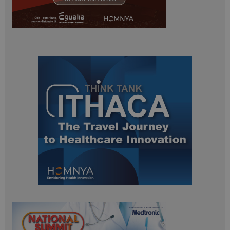
ARRAffinitySameSite
Sessione
Microsoft Corporation
.www.dailyhealthindustry.it