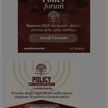
I cookie necessari contribuiscono a rendere fruibile il
sito web abilitandone funzionalità di base quali la
navigazione sulle pagine e l'accesso alle aree
protette del sito. Il sito web non è in grado di
funzionare correttamente senza questi cookie.
NOME
FORNITORE / DOMINIO
SCADENZA
_ga
1 anno 1
Google LLC
mese
.dailyhealthindustry.it