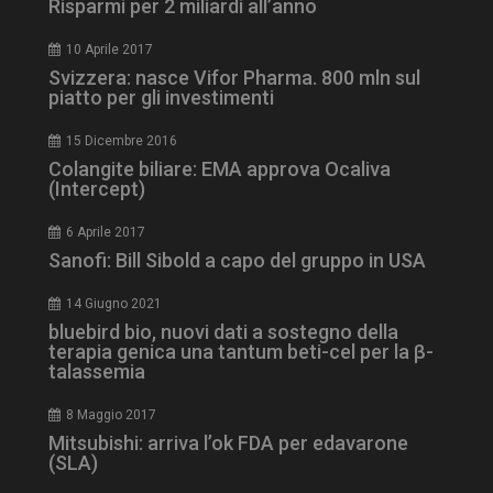
Risparmi per 2 miliardi all’anno
10 Aprile 2017
ARRAffinity
Sessione
Microsoft Corporation
Svizzera: nasce Vifor Pharma. 800 mln sul
.www.dailyhealthindustry.it
piatto per gli investimenti
15 Dicembre 2016
Colangite biliare: EMA approva Ocaliva
(Intercept)
6 Aprile 2017
Sanofi: Bill Sibold a capo del gruppo in USA
14 Giugno 2021
bluebird bio, nuovi dati a sostegno della
terapia genica una tantum beti-cel per la β-
talassemia
_ga_Z2VT792F98
.dailyhealthindustry.it
1 anno 1
mese
8 Maggio 2017
Mitsubishi: arriva l’ok FDA per edavarone
(SLA)