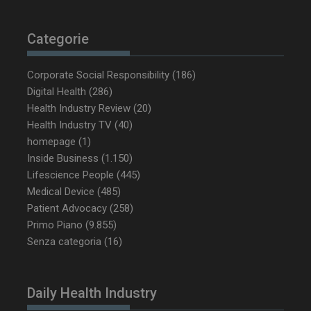
tracking-sites-
www.dailyhealthindustry.it
4
ironfish-tracking-
settimane
Categorie
enable
2 giorni
Corporate Social Responsibility
(186)
Digital Health
(286)
CookieScriptConsent
5 mesi 3
CookieScript
settimane
www.dailyhealthindustry.it
Health Industry Review
(20)
Health Industry TV
(40)
homepage
(1)
Inside Business
(1.150)
Lifescience People
(445)
Medical Device
(485)
Patient Advocacy
(258)
Primo Piano
(9.855)
Senza categoria
(16)
Daily Health Industry