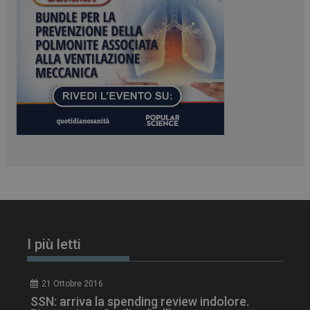
PHPSESSID
Sessione
PHP.net
www.dailyhealthindustry.it
I più letti
tracking-sites-
www.dailyhealthindustry.it
4
21 Ottobre 2016
ironfish-session-id
settimane
2 giorni
SSN: arriva la spending review indolore.