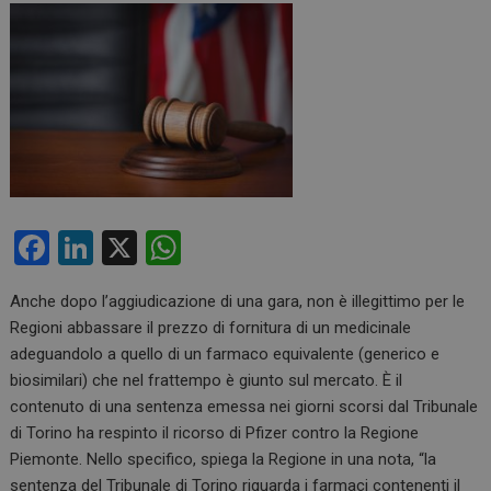
F
Li
X
W
a
n
h
Anche dopo l’aggiudicazione di una gara, non è illegittimo per le
ce
ke
at
Regioni abbassare il prezzo di fornitura di un medicinale
b
dI
s
adeguandolo a quello di un farmaco equivalente (generico e
o
n
A
biosimilari) che nel frattempo è giunto sul mercato. È il
contenuto di una sentenza emessa nei giorni scorsi dal Tribunale
o
p
di Torino ha respinto il ricorso di Pfizer contro la Regione
k
p
Piemonte. Nello specifico, spiega la Regione in una nota, “la
sentenza del Tribunale di Torino riguarda i farmaci contenenti il