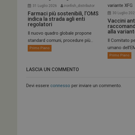
31 Luglio 2026
ironfish_distributor
Farmaci più sostenibili, l’OMS
30 Luglio 20
indica la strada agli enti
Vaccini ant
regolatori
raccomand
alla varian
Il nuovo quadro globale propone
standard comuni, procedure più...
Il Comitato pe
umano dell’EM
Primo Piano
Primo Piano
LASCIA UN COMMENTO
Devi essere
connesso
per inviare un commento.