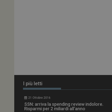
ARRAffinitySameSit
PHPSESSID
tracking-sites-
ironfish-session-id
ARRAffinity
I più letti
_ga_Z2VT792F98
21 Ottobre 2016
tracking-sites-
SSN: arriva la spending review indolore.
ironfish-tracking-
enable
Risparmi per 2 miliardi all’anno