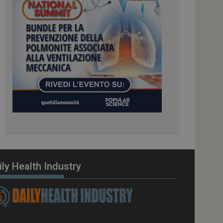
ome piattaforma di
el carico, questo
una sessione di
e gestite dallo
te sul linguaggio
erico utilizzato per
tente. Normalmente è
 il modo in cui
er il sito, ma un
di accesso per un
cazione per
 visitatore.
i Web eseguiti sulla
e utilizzato per il
i che le richieste
stradate allo stesso
ily Health Industry
zione.
gle Analytics per
azione per abilitare