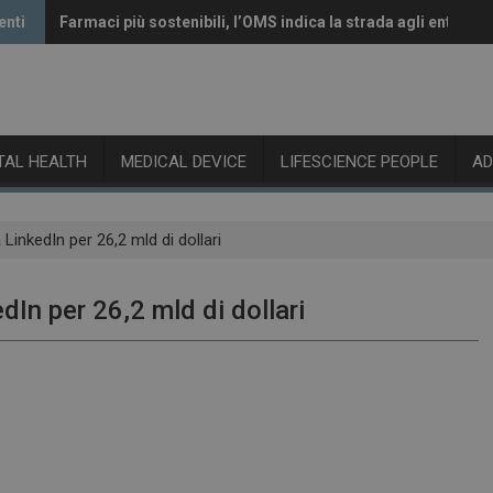
enti
Farmaci più sostenibili, l’OMS indica la strada agli enti rego
Vaccini anti-Covid, il CHMP raccomanda l’aggiornamento a
ITAL HEALTH
MEDICAL DEVICE
LIFESCIENCE PEOPLE
A
 LinkedIn per 26,2 mld di dollari
dIn per 26,2 mld di dollari