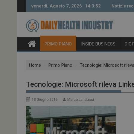
Skip
venerdì, Agosto 7, 2026
14:3:53
Notizie rec
to
content
PRIMO PIANO
INSIDE BUSINESS
DIG
Home
Primo Piano
Tecnologie: Microsoft rileva
Tecnologie: Microsoft rileva Linke
13 Giugno 2016
Marco Landucci