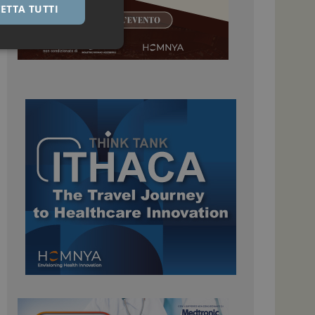
ETTA TUTTI
igazione sulle pagine
kie.
 Google Universal
nificativo del
tilizzato da Google.
stinguere utenti
o in modo casuale
uso in ogni richiesta
colare i dati di
apporti di analisi dei