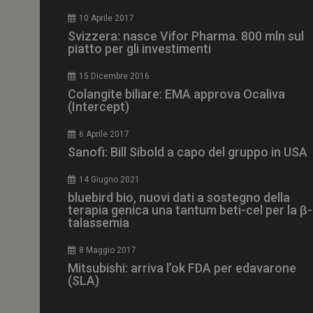
CookieScriptConse
10 Aprile 2017
Svizzera: nasce Vifor Pharma. 800 mln sul
piatto per gli investimenti
15 Dicembre 2016
NOME
Colangite biliare: EMA approva Ocaliva
(Intercept)
__Secure-ROLLOU
6 Aprile 2017
Sanofi: Bill Sibold a capo del gruppo in USA
tracking-sites-ironf
tracking-named-en
14 Giugno 2021
__Secure-YNID
bluebird bio, nuovi dati a sostegno della
terapia genica una tantum beti-cel per la β-
talassemia
8 Maggio 2017
VISITOR_PRIVACY_
Mitsubishi: arriva l’ok FDA per edavarone
(SLA)