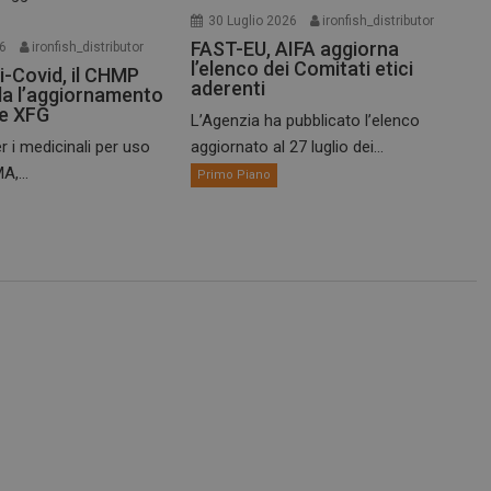
30 Luglio 2026
ironfish_distributor
FAST-EU, AIFA aggiorna
26
ironfish_distributor
l’elenco dei Comitati etici
i-Covid, il CHMP
aderenti
a l’aggiornamento
te XFG
L’Agenzia ha pubblicato l’elenco
r i medicinali per uso
aggiornato al 27 luglio dei...
A,...
Primo Piano