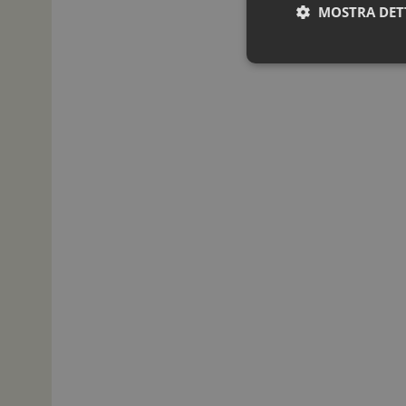
MOSTRA DET
I cookie necessari con
e l'accesso alle aree 
NOME
_ga