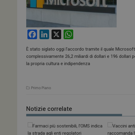
F
Li
X
W
a
n
h
È stato siglato oggi l’accordo tramite il quale Microsoft
ce
ke
at
complessivamente 26,2 miliardi di dollari e 196 dollari p
b
dI
s
la propria cultura e indipendenza
o
n
A
o
p
Primo Piano
k
p
Notizie correlate