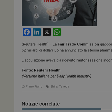
F
Li
X
W
a
n
h
(Reuters Health) – La
Fair Trade Commission
giappon
ce
ke
at
62 miliardi di dollari. Lo ha annunciato la stessa pharm
b
dI
s
L’acquisizione aveva già ricevuto l’autorizzazione incondi
o
n
A
o
p
Fonte: Reuters Health
(Versione italiana per Daily Health Industry)
k
p
,
Primo Piano
Shire
Takeda
Notizie correlate