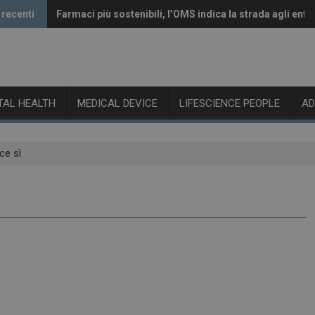
 recenti
Farmaci più sostenibili, l’OMS indica la strada agli enti 
Vaccini anti-Covid, il CHMP raccomanda l’aggiornamen
ITAL HEALTH
MEDICAL DEVICE
LIFESCIENCE PEOPLE
A
ce sì