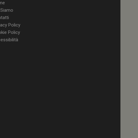
me
vizio Cookie-
e di consenso sui
 Siamo
 il banner dei cookie
tamente.
tatti
vacy Policy
kie Policy
essibilità
a YouTube per la
 della
enza utente
ll'applicazione per
 solo in caso di
rovider WelfareLink.
a Youtube per
 dell'utente per i
nei siti; può anche
l sito web sta
chia versione
to per memorizzare
 dell'utente per la
gistra i dati sul
do a varie politiche
 garantendo che le
 nelle sessioni