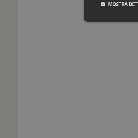
MOSTRA DET
I cookie necessari con
e l'accesso alle aree 
NOME
_ga