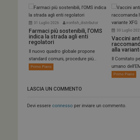
31 Luglio 2026
ironfish_distributor
Farmaci più sostenibili, l’OMS
30 Luglio 20
indica la strada agli enti
Vaccini ant
regolatori
raccomand
alla varian
Il nuovo quadro globale propone
standard comuni, procedure più...
Il Comitato pe
umano dell’EM
Primo Piano
Primo Piano
LASCIA UN COMMENTO
Devi essere
connesso
per inviare un commento.