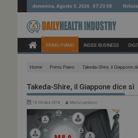
Skip
domenica, Agosto 9, 2026
07:23:59
Notizie
to
content
PRIMO PIANO
INSIDE BUSINESS
DIG
Home
Primo Piano
Takeda-Shire, il Giappone di
Takeda-Shire, il Giappone dice sì
18 Ottobre 2018
Marco Landucci