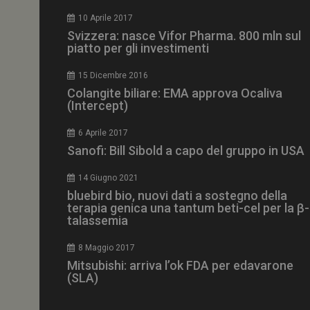
CookieScriptConse
10 Aprile 2017
Svizzera: nasce Vifor Pharma. 800 mln sul
piatto per gli investimenti
15 Dicembre 2016
NOME
Colangite biliare: EMA approva Ocaliva
(Intercept)
__Secure-ROLLOU
6 Aprile 2017
Sanofi: Bill Sibold a capo del gruppo in USA
tracking-sites-ironf
tracking-named-en
14 Giugno 2021
__Secure-YNID
bluebird bio, nuovi dati a sostegno della
terapia genica una tantum beti-cel per la β-
talassemia
8 Maggio 2017
VISITOR_PRIVACY_
Mitsubishi: arriva l’ok FDA per edavarone
(SLA)