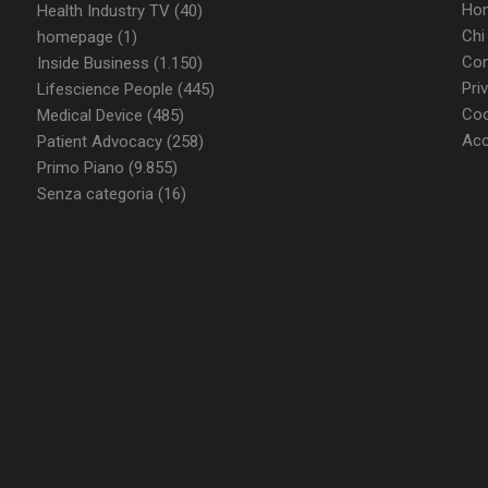
Ho
Health Industry TV
(40)
nt
5 mesi 3
Questo cookie viene utilizzato dal ser
CookieScript
settimane
Script.com per ricordare le preferenz
www.dailyhealthindustry.it
Chi
homepage
(1)
cookie dei visitatori. È necessario che
di Cookie-Script.com funzioni corret
Con
Inside Business
(1.150)
Pri
Lifescience People
(445)
Coo
Medical Device
(485)
Acc
Patient Advocacy
(258)
FORNITORE / DOMINIO
SCADENZA
DESCRIZIONE
Primo Piano
(9.855)
T_TOKEN
.youtube.com
5 mesi 4
Questo cookie è impostato d
settimane
gestione dell'autenticazione e
Senza categoria
(16)
personalizzazione dell’esperi
ish-
www.dailyhealthindustry.it
4
Questo cookie è impostato da
able
settimane
abilitare il sistema di tracking
2 giorni
utenti loggato con identity p
.youtube.com
5 mesi 4
Questo cookie è impostato d
settimane
tenere traccia delle preferenze
video di Youtube incorporati 
determinare se il visitatore de
utilizzando la nuova o la vec
dell'interfaccia di Youtube.
METADATA
5 mesi 4
Questo cookie viene utilizza
YouTube
settimane
le scelte di consenso e privacy
.youtube.com
loro interazione con il sito. Re
consenso del visitatore riguar
e impostazioni sulla privacy,
loro preferenze siano onorate