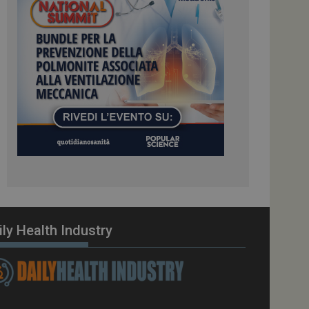
ome piattaforma di
el carico, questo
una sessione di
e gestite dallo
te sul linguaggio
erico utilizzato per
tente. Normalmente è
 il modo in cui
er il sito, ma un
di accesso per un
cazione per
 visitatore.
i Web eseguiti sulla
e utilizzato per il
i che le richieste
stradate allo stesso
ily Health Industry
zione.
gle Analytics per
azione per abilitare