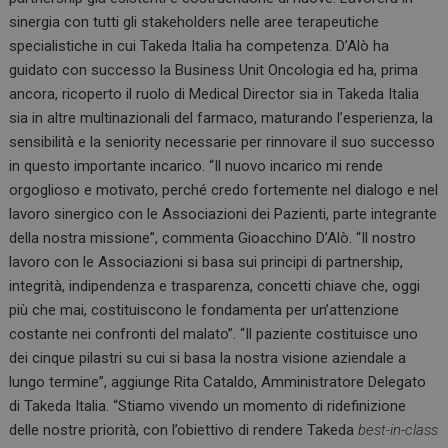
o
n
A
sinergia con tutti gli stakeholders nelle aree terapeutiche
o
p
specialistiche in cui Takeda Italia ha competenza. D’Alò ha
k
p
guidato con successo la Business Unit Oncologia ed ha, prima
ancora, ricoperto il ruolo di Medical Director sia in Takeda Italia
sia in altre multinazionali del farmaco, maturando l’esperienza, la
sensibilità e la seniority necessarie per rinnovare il suo successo
in questo importante incarico. “Il nuovo incarico mi rende
orgoglioso e motivato, perché credo fortemente nel dialogo e nel
lavoro sinergico con le Associazioni dei Pazienti, parte integrante
della nostra missione”, commenta Gioacchino D’Alò. “Il nostro
lavoro con le Associazioni si basa sui principi di partnership,
integrità, indipendenza e trasparenza, concetti chiave che, oggi
più che mai, costituiscono le fondamenta per un’attenzione
costante nei confronti del malato”. “Il paziente costituisce uno
dei cinque pilastri su cui si basa la nostra visione aziendale a
lungo termine”, aggiunge Rita Cataldo, Amministratore Delegato
di Takeda Italia. “Stiamo vivendo un momento di ridefinizione
delle nostre priorità, con l’obiettivo di rendere Takeda
best-in-class