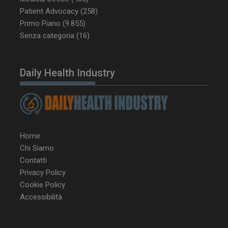
CookieScript
settimane
www.dailyhealthindustry.it
Patient Advocacy
(258)
Primo Piano
(9.855)
Senza categoria
(16)
Daily Health Industry
Home
Chi Siamo
Contatti
Privacy Policy
Cookie Policy
NOME
FORNITORE / DOMINIO
SCA
Accessibilità
__Secure-ROLLOUT_TOKEN
.youtube.com
5 m
sett