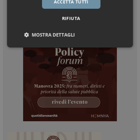
ACCETTA TUTTI
RIFIUTA
MOSTRA DETTAGLI
Necessari
Marketing
Necessari
Marketing
I cookie necessari contribuiscono a rendere fruibile il
sito web abilitandone funzionalità di base quali la
navigazione sulle pagine e l'accesso alle aree
protette del sito. Il sito web non è in grado di
funzionare correttamente senza questi cookie.
NOME
FORNITORE / DOMINIO
SCADENZA