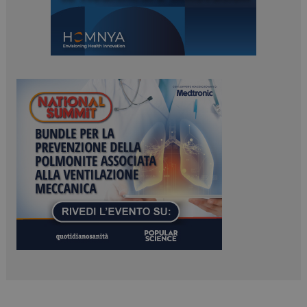
ARRAffinitySameSite
Sessione
Microsoft Corporation
.www.dailyhealthindustry.it
PHPSESSID
Sessione
PHP.net
www.dailyhealthindustry.it