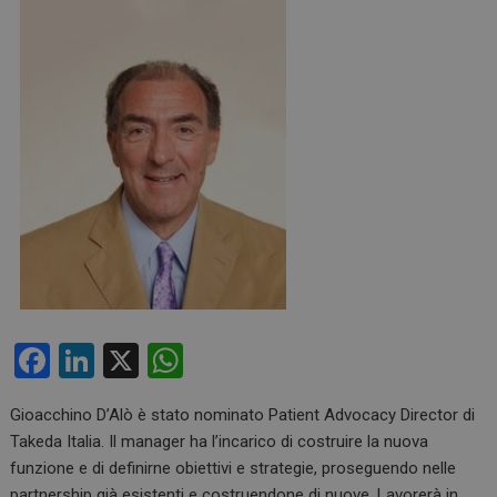
F
Li
X
W
a
n
h
Gioacchino D’Alò è stato nominato Patient Advocacy Director di
ce
ke
at
Takeda Italia. Il manager ha l’incarico di costruire la nuova
b
dI
s
funzione e di definirne obiettivi e strategie, proseguendo nelle
partnership già esistenti e costruendone di nuove. Lavorerà in