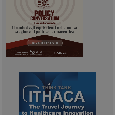
_ga
1 anno 1
Google LLC
mese
.dailyhealthindustry.it