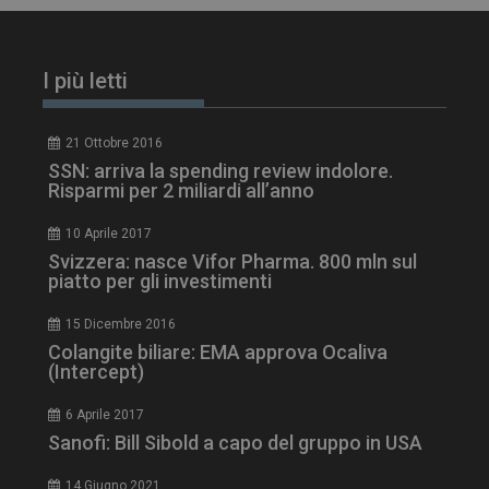
I più letti
21 Ottobre 2016
SSN: arriva la spending review indolore.
Risparmi per 2 miliardi all’anno
10 Aprile 2017
Svizzera: nasce Vifor Pharma. 800 mln sul
piatto per gli investimenti
tracking-sites-
www.dailyhealthindustry.it
4
ironfish-session-id
settimane
2 giorni
15 Dicembre 2016
Colangite biliare: EMA approva Ocaliva
(Intercept)
ARRAffinity
Sessione
Microsoft Corporation
6 Aprile 2017
.www.dailyhealthindustry.it
Sanofi: Bill Sibold a capo del gruppo in USA
14 Giugno 2021