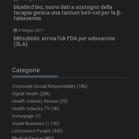
bluebird bio, nuovi dati a sostegno della
terapia genica una tantum beti-cel per la β-
talassemia
8 Maggio 2017
Mitsubishi: arriva l’ok FDA per edavarone
(SLA)
Categorie
_ga_Z2VT792F98
.dailyhealthindustry.it
1 anno 1
mese
Corporate Social Responsibility
(186)
Digital Health
(286)
Health Industry Review
(20)
tracking-sites-
www.dailyhealthindustry.it
4
Health Industry TV
ironfish-tracking-
(40)
settimane
enable
2 giorni
homepage
(1)
Inside Business
(1.150)
Lifescience People
(445)
Medical Device
(485)
CookieScriptConsent
5 mesi 3