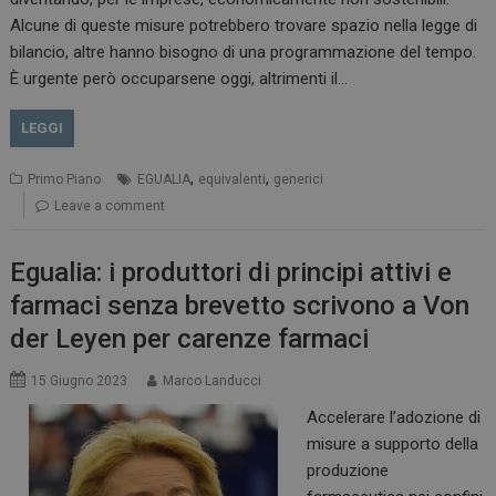
NOME
FORNITORE / DOMINIO
SCADENZA
Alcune di queste misure potrebbero trovare spazio nella legge di
_ga
1 anno 1
Google LLC
mese
bilancio, altre hanno bisogno di una programmazione del tempo.
.dailyhealthindustry.it
È urgente però occuparsene oggi, altrimenti il…
LEGGI
,
,
Primo Piano
EGUALIA
equivalenti
generici
Leave a comment
Egualia: i produttori di principi attivi e
farmaci senza brevetto scrivono a Von
der Leyen per carenze farmaci
15 Giugno 2023
Marco Landucci
Accelerare l’adozione di
misure a supporto della
produzione