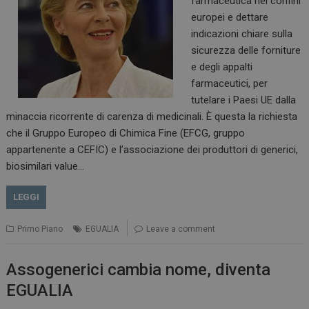
farmaceutica nei confini
europei e dettare
indicazioni chiare sulla
sicurezza delle forniture
ARRAffinitySameSite
Sessione
Microsoft Corporation
e degli appalti
.www.dailyhealthindustry.it
farmaceutici, per
tutelare i Paesi UE dalla
minaccia ricorrente di carenza di medicinali. È questa la richiesta
che il Gruppo Europeo di Chimica Fine (EFCG, gruppo
appartenente a CEFIC) e l’associazione dei produttori di generici,
biosimilari value…
LEGGI
Primo Piano
EGUALIA
Leave a comment
PHPSESSID
Sessione
PHP.net
www.dailyhealthindustry.it
Assogenerici cambia nome, diventa
EGUALIA