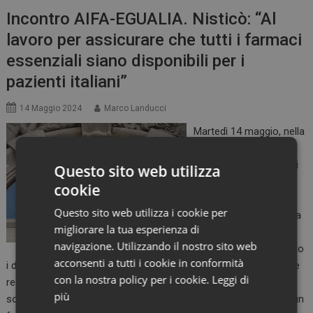
Incontro AIFA-EGUALIA. Nisticò: “Al
lavoro per assicurare che tutti i farmaci
essenziali siano disponibili per i
pazienti italiani”
14 Maggio 2024
Marco Landucci
Martedì 14 maggio, nella
sede dell’Agenzia, si
sono incontrati i vertici
Questo sito web utilizza
di AIFA ed EGUALIA
cookie
(Industrie farmaci
Questo sito web utilizza i cookie per
equivalenti, biosimilari a
migliorare la tua esperienza di
valore aggiunto).
navigazione. Utilizzando il nostro sito web
EGUALIA ha evidenziato
acconsenti a tutti i cookie in conformità
i dati relativi al notevole divario nell’utilizzo degli equivalenti tra le
con la nostra policy per i cookie.
Leggi di
regioni italiane, nonché la spesa di oltre un miliardo di euro
più
sostenuta dai pazienti italiani ogni anno quando non scelgono un