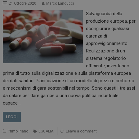
21 Ottobre 2020
Marco Landucci
Salvaguardia della
produzione europea, per
scongiurare qualsiasi
carenza di
approvvigionamento.
Realizzazione di un
sistema regolatorio
efficiente, investendo
prima di tutto sulla digitalizzazione e sulla piattaforma europea
dei dati sanitari. Pianificazione di un modello di prezzi e rimborso
e meccanismi di gara sostenibili nel tempo. Sono questi i tre assi
tracking-sites-
www.dailyhealthindustry.it
4
ironfish-session-id
settimane
da calare per dare gambe a una nuova politica industriale
2 giorni
capace…
LEGGI
ARRAffinity
Sessione
Microsoft Corporation
.www.dailyhealthindustry.it
Primo Piano
EGUALIA
Leave a comment