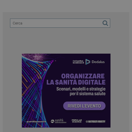
_ga_Z2VT792F98
.dailyhealthindustry.it
1 anno 1
mese
tracking-sites-
www.dailyhealthindustry.it
4
ironfish-tracking-
settimane
enable
2 giorni