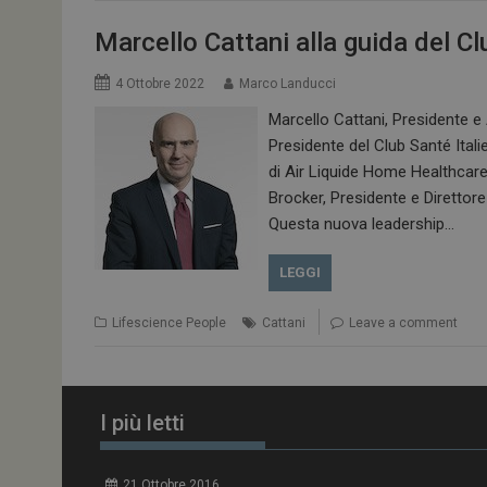
enable
Marcello Cattani alla guida del C
CookieScriptConse
4 Ottobre 2022
Marco Landucci
Marcello Cattani, Presidente e 
Presidente del Club Santé Ita
di Air Liquide Home Healthcar
NOME
Brocker, Presidente e Direttore 
__Secure-ROLLOU
Questa nuova leadership…
tracking-sites-ironf
LEGGI
tracking-named-en
Lifescience People
Cattani
Leave a comment
__Secure-YNID
I più letti
VISITOR_PRIVACY_
21 Ottobre 2016