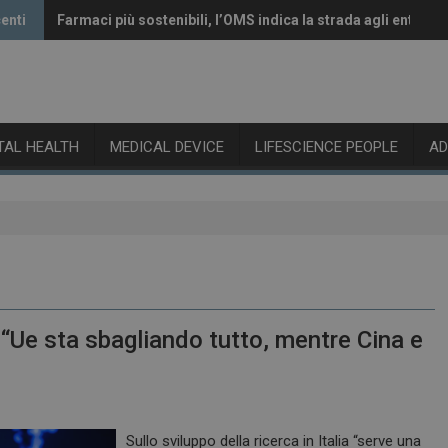
enti
Farmaci più sostenibili, l’OMS indica la strada agli enti reg
Vaccini anti-Covid, il CHMP raccomanda l’aggiornamento a
ITAL HEALTH
MEDICAL DEVICE
LIFESCIENCE PEOPLE
A
 “Ue sta sbagliando tutto, mentre Cina e
Sullo sviluppo della ricerca in Italia “serve una