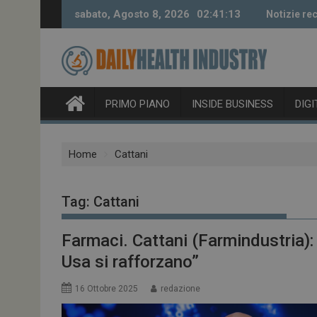
Skip
sabato, Agosto 8, 2026
02:41:15
Notizie rec
to
content
PRIMO PIANO
INSIDE BUSINESS
DIG
Home
Cattani
Tag:
Cattani
Farmaci. Cattani (Farmindustria):
Usa si rafforzano”
16 Ottobre 2025
redazione