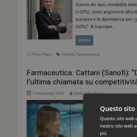
Guerra dei dazi, instabilità de
(+30%), sono argomenti all’ordi
europea e la dipendenza per i pr
(60%)”. A tracciare…
LEGGI
,
Primo Piano
Cattani
Farmaceutica
Farmaceutica. Cattani (Sanofi): “
l’ultima chiamata su competitivit
14 Novembre 2024
Barbara Di Chiara
Questo sito 
Questo sito web ut
nostro sito web ac
più