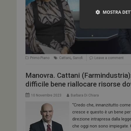
MOSTRA DET
,
Primo Piano
Cattani
Sanofi
Leave a comment
Manovra. Cattani (Farmindustria)
I cookie necessari con
difficile bene riallocare risorse 
e l'accesso alle aree 
NOME
10 Novembre 2023
Barbara Di Chiara
_ga
“Credo che, innanzitutto come 
cresce e questo è un bene per 
direzione intrapresa dalla legge
che oggi non sono impiegate. Ci