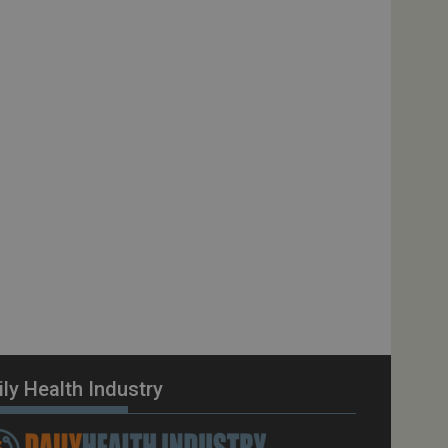
vizio Cookie-
e di consenso sui
 il banner dei cookie
tamente.
a YouTube per la
 della
enza utente
ll'applicazione per
 solo in caso di
rovider WelfareLink.
a Youtube per
 dell'utente per i
nei siti; può anche
l sito web sta
chia versione
ily Health Industry
to per memorizzare
 dell'utente per la
gistra i dati sul
do a varie politiche