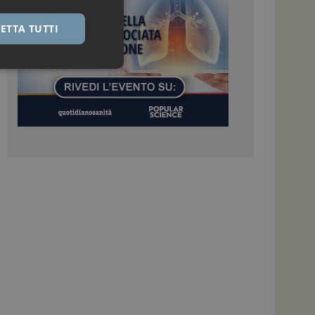
ETTA TUTTI
igazione sulle pagine
kie.
 Google Universal
nificativo del
tilizzato da Google.
stinguere utenti
o in modo casuale
uso in ogni richiesta
colare i dati di