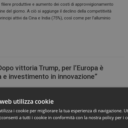
lle filiere produttive e aumento dei costi di approvvigionamento
ne del giorno. A ciò si aggiunge il declino della competitività
incipi attivi da Cina e India (75%), così come per l’alluminio
Dopo vittoria Trump, per l’Europa è
à e investimento in innovazione”
“I dubbi che riguardano l’intelligenza artificiale
web utilizza cookie
sono falsi timori, come li abbiamo vissuti
ilizza i cookie per migliorare la tua esperienza di navigazione. Ut
trent’anni fa con l’avvento di Internet. L’Europa
consenti a tutti i cookie in conformità con la nostra policy per i c
a volte pone barriere ideologiche, ma
dobbiamo comprendere che l’innovazione e la