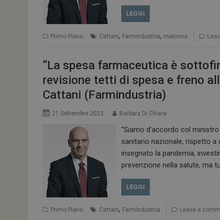
LEGGI
ARRAffinitySameSit
,
,
Primo Piano
Cattani
Farmindustria
manovra
Lea
“La spesa farmaceutica è sottofi
PHPSESSID
revisione tetti di spesa e freno al
Cattani (Farmindustria)
21 Settembre 2023
Barbara Di Chiara
tracking-sites-
ironfish-session-id
“Siamo d’accordo col ministro S
sanitario nazionale, rispetto a
ARRAffinity
insegnato la pandemia, investi
prevenzione nella salute, ma t
LEGGI
_ga_Z2VT792F98
,
Primo Piano
Cattani
Farmindustria
Leave a comm
tracking-sites-
ironfish-tracking-