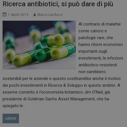
Ricerca antibiotici, si può dare di più
1 Aprile 2019
Marco Landucci
_ga_Z2VT792F98
.dailyhealthindustry.it
1 anno 1
mese
Al contrario di malattie
come cancro e
patologie rare, che
hanno ritorni economici
tracking-sites-
www.dailyhealthindustry.it
4
importanti sugli
ironfish-tracking-
settimane
investimenti, le infezioni
enable
2 giorni
antibiotico-resistenti
non sarebbero
sostenibili per le aziende e questo costituirebbe anche il motivo
CookieScriptConsent
5 mesi 3
CookieScript
dei pochi investimenti in Ricerca & Sviluppo in questo ambito. A
settimane
www.dailyhealthindustry.it
esserne convinto è l’economista britannico Jim O’Neil, già
presidente di Goldman Sachs Asset Management, che ha
spiegato le…
LEGGI