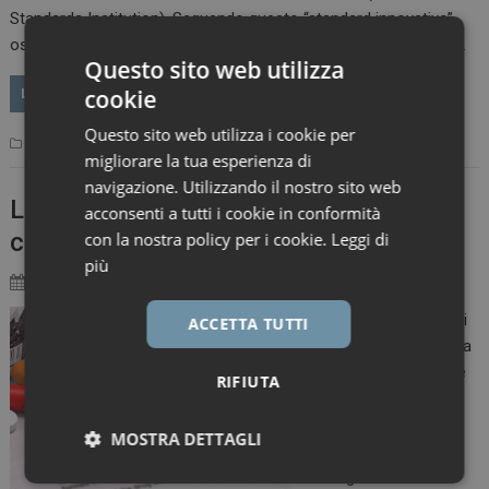
Standards Institution). Seguendo questo “standard innovativo”,
osserva Courtney Soulsby, direttore globale per la sostenibilità…
Questo sito web utilizza
cookie
LEGGI
Questo sito web utilizza i cookie per
Primo Piano
antibiotici
Leave a comment
migliorare la tua esperienza di
navigazione. Utilizzando il nostro sito web
La corsa (a ostacoli) verso una nuova
acconsenti a tutti i cookie in conformità
classe di antibiotici
con la nostra policy per i cookie.
Leggi di
più
23 Novembre 2022
Marco Landucci
Nonostante siano stati
ACCETTA TUTTI
pubblicati oltre 200 mila
articoli di ricerche sulle
RIFIUTA
12 famiglie batteriche
presenti nell’elenco
MOSTRA DETTAGLI
globale
dell’Organizzazione
Necessari
Marketing