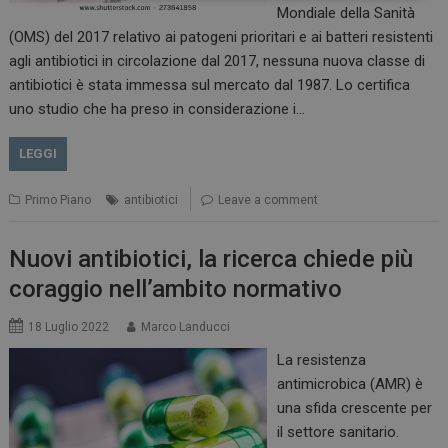
Mondiale della Sanità
(OMS) del 2017 relativo ai patogeni prioritari e ai batteri resistenti
agli antibiotici in circolazione dal 2017, nessuna nuova classe di
antibiotici è stata immessa sul mercato dal 1987. Lo certifica
uno studio che ha preso in considerazione i…
Necessari
Marketing
LEGGI
I cookie necessari contribuiscono a rendere fruibile il
sito web abilitandone funzionalità di base quali la
Primo Piano
antibiotici
Leave a comment
navigazione sulle pagine e l'accesso alle aree
protette del sito. Il sito web non è in grado di
funzionare correttamente senza questi cookie.
Nuovi antibiotici, la ricerca chiede più
NOME
FORNITORE / DOMINIO
SCADENZA
coraggio nell’ambito normativo
_ga
1 anno 1
Google LLC
mese
.dailyhealthindustry.it
18 Luglio 2022
Marco Landucci
La resistenza
antimicrobica (AMR) è
una sfida crescente per
il settore sanitario.