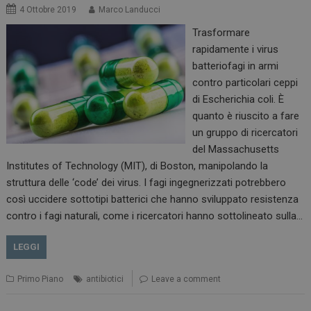
4 Ottobre 2019
Marco Landucci
Trasformare
rapidamente i virus
batteriofagi in armi
tracking-sites-
www.dailyhealthindustry.it
4
contro particolari ceppi
ironfish-session-id
settimane
2 giorni
di Escherichia coli. È
quanto è riuscito a fare
un gruppo di ricercatori
del Massachusetts
ARRAffinity
Sessione
Microsoft Corporation
.www.dailyhealthindustry.it
Institutes of Technology (MIT), di Boston, manipolando la
struttura delle ‘code’ dei virus. I fagi ingegnerizzati potrebbero
così uccidere sottotipi batterici che hanno sviluppato resistenza
contro i fagi naturali, come i ricercatori hanno sottolineato sulla…
LEGGI
Primo Piano
antibiotici
Leave a comment