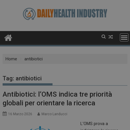
Skip
to
content
Home
antibiotici
Tag:
antibiotici
Antibiotici: l’OMS indica tre priorità
globali per orientare la ricerca
16 Marzo 2026
Marco Landucci
L’OMS prova a