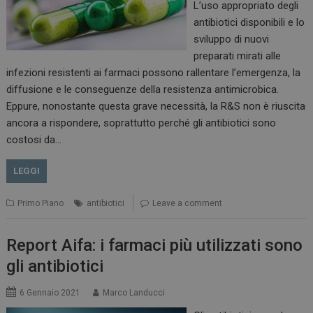
L’uso appropriato degli
antibiotici disponibili e lo
sviluppo di nuovi
preparati mirati alle
infezioni resistenti ai farmaci possono rallentare l’emergenza, la
diffusione e le conseguenze della resistenza antimicrobica.
Eppure, nonostante questa grave necessità, la R&S non è riuscita
ancora a rispondere, soprattutto perché gli antibiotici sono
costosi da…
LEGGI
Primo Piano
antibiotici
Leave a comment
Report Aifa: i farmaci più utilizzati sono
ARRAffinitySameSite
Sessione
Microsoft Corporation
.www.dailyhealthindustry.it
gli antibiotici
6 Gennaio 2021
Marco Landucci